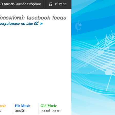
มัครสมาชิก ได้มากกว่าที่คุณคิด
เข้าระบบ
เข้าระบบด้วย User Kapook
ดูทีวี
ฟังวิทยุออนไลน์
Email
Glitter
Password
แม่และเด็ก
สัตว์เลี้ยง
่ง
ท่องเที่ยว
การศึกษา
เข้าระบบด้วย Facebook
Facebook
usic
Hit Music
Old Music
่
เพลงฮิต
เพลงเก่าเพราะๆ