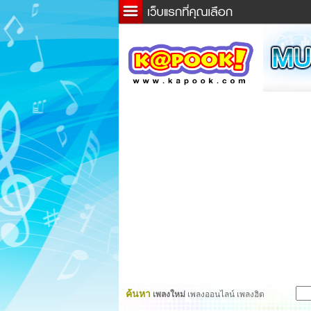
ข่าว
ละค
เกม
ตรว
ดูดว
ผู้ชา
แวะช
dicti
Twitt
ค้นหา
เพลงใหม่
เพลงออนไลน์ เพลงฮิต