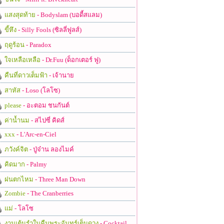
แสงสุดท้าย
- Bodyslam (บอดี้สแลม)
ขี้หึง
- Silly Fools (ซิลลี่ฟูลส์)
ฤดูร้อน
- Paradox
ใจเหลือเหลือ
- Dr.Fuu (ด็อกเตอร์ ฟู)
คืนที่ดาวเต็มฟ้า
- เจ้านาย
สาหัส
- Loso (โลโซ)
please
- อะตอม ชนกันต์
ค่าน้ำนม
- สไปซี่ คิดส์
xxx
- L'Arc-en-Ciel
ภวังค์จิต
- ปู่จ๋าน ลองไมค์
คิดมาก
- Palmy
ฝนตกไหม
- Three Man Down
Zombie
- The Cranberries
แม่
- โลโซ
งานเต้นรำในคืนพระจันทร์เต็มดวง
- Cocktail