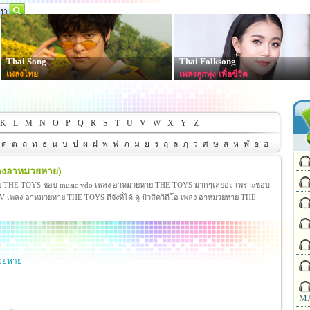
Thai Song
Thai Folksong
เพลงไทย
เพลงลูกทุ่ง-เพื่อชีวิต
K
L
M
N
O
P
Q
R
S
T
U
V
W
X
Y
Z
ด
ต
ถ
ท
ธ
น
บ
ป
ผ
ฝ
พ
ฟ
ภ
ม
ย
ร
ฤ
ล
ฦ
ว
ศ
ษ
ส
ห
ฬ
อ
ฮ
พลงอาหมวยหาย)
 THE TOYS ชอบ music vdo เพลง อาหมวยหาย THE TOYS มากๆเลยอ่ะ เพราะชอบ
พลง อาหมวยหาย THE TOYS ดีจังที่ได้ ดู มิวสิควิดีโอ เพลง อาหมวยหาย THE
วยหาย
MA