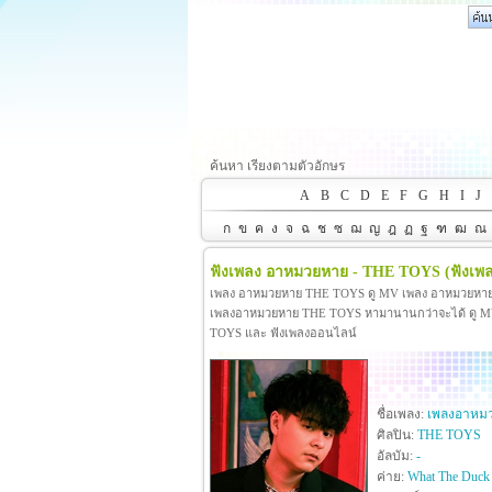
ค้นหา เรียงตามตัวอักษร
A
B
C
D
E
F
G
H
I
J
ก
ข
ค
ง
จ
ฉ
ช
ซ
ฌ
ญ
ฎ
ฏ
ฐ
ฑ
ฒ
ณ
ฟังเพลง อาหมวยหาย - THE TOYS
(ฟังเ
เพลง อาหมวยหาย THE TOYS ดู MV เพลง อาหมวยหาย
เพลงอาหมวยหาย THE TOYS หามานานกว่าจะได้ ดู MV เ
TOYS และ ฟังเพลงออนไลน์
ชื่อเพลง:
เพลงอาหม
ศิลปิน:
THE TOYS
อัลบัม:
-
ค่าย:
What The Duck