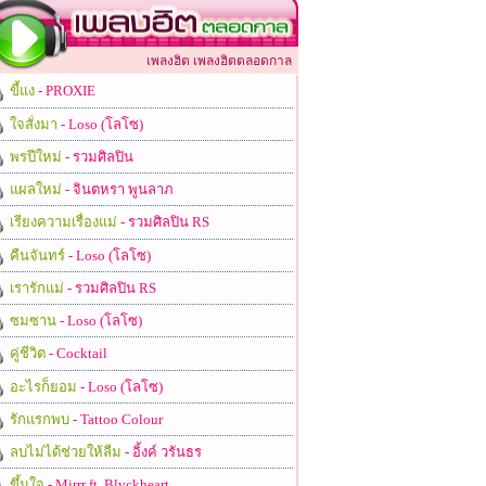
เพลงฮิต เพลงฮิตตลอดกาล
ขี้แง
- PROXIE
ใจสั่งมา
- Loso (โลโซ)
พรปีใหม่
- รวมศิลปิน
แผลใหม่
- จินตหรา พูนลาภ
เรียงความเรื่องแม่
- รวมศิลปิน RS
คืนจันทร์
- Loso (โลโซ)
เรารักแม่
- รวมศิลปิน RS
ซมซาน
- Loso (โลโซ)
คู่ชีวิต
- Cocktail
อะไรก็ยอม
- Loso (โลโซ)
รักแรกพบ
- Tattoo Colour
ลบไม่ได้ช่วยให้ลืม
- อิ้งค์ วรันธร
ขึ้นใจ
- Mirrr ft. Blvckheart