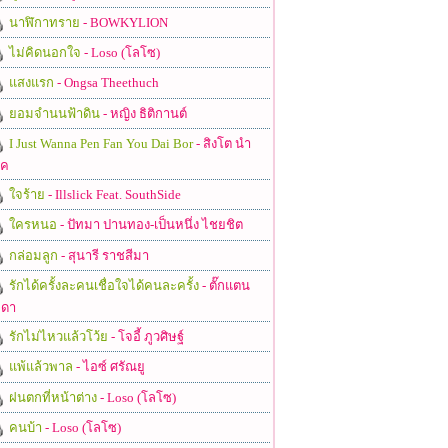
นาฬิกาทราย
- BOWKYLION
ไม่คิดนอกใจ
- Loso (โลโซ)
แสงแรก
- Ongsa Theethuch
ยอมจำนนฟ้าดิน
- หญิง ธิติกานต์
I Just Wanna Pen Fan You Dai Bor
- สิงโต นำ
ชค
ใจร้าย
- Illslick Feat. SouthSide
ใครหนอ
- ปัทมา ปานทอง-เป็นหนึ่ง ไชยชิต
กล่อมลูก
- สุนารี ราชสีมา
รักได้ครั้งละคนเชื่อใจได้คนละครั้ง
- ตั๊กแตน
ดา
รักไม่ไหวแล้วโว้ย
- โจอี้ ภูวศิษฐ์
แพ้แล้วพาล
- ไอซ์ ศรัณยู
ฝนตกที่หน้าต่าง
- Loso (โลโซ)
คนบ้า
- Loso (โลโซ)