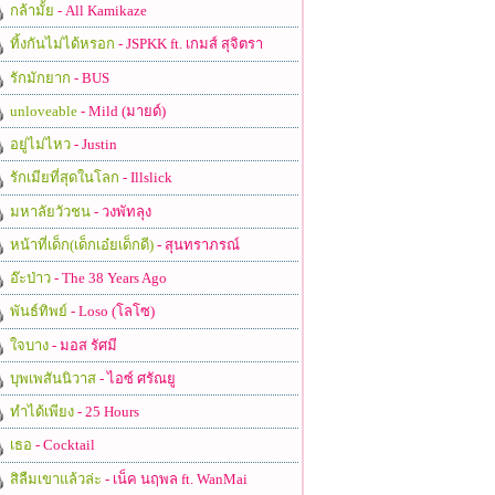
กล้ามั้ย
- All Kamikaze
ทิ้งกันไม่ได้หรอก
- JSPKK ft. เกมส์ สุจิตรา
รักมักยาก
- BUS
unloveable
- Mild (มายด์)
อยู่ไม่ไหว
- Justin
รักเมียที่สุดในโลก
- Illslick
มหาลัยวัวชน
- วงพัทลุง
หน้าที่เด็ก(เด็กเอ๋ยเด็กดี)
- สุนทราภรณ์
อ๊ะป่าว
- The 38 Years Ago
พันธ์ทิพย์
- Loso (โลโซ)
ใจบาง
- มอส รัศมี
บุพเพสันนิวาส
- ไอซ์ ศรัณยู
ทำได้เพียง
- 25 Hours
เธอ
- Cocktail
สิลืมเขาแล้วล่ะ
- เน็ค นฤพล ft. WanMai