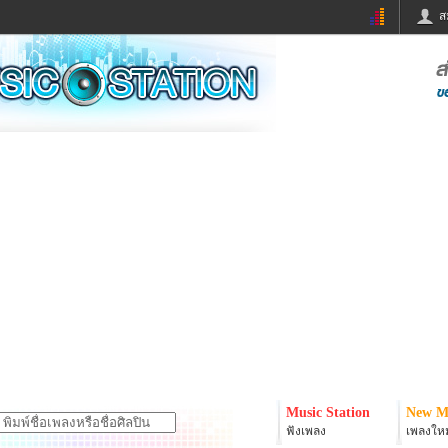
ส
ด่วน
ข่าวสั้น
ข่าวดารา
ร
หนังใหม่
ฟังเพลง
หมากรุกไทย
แชทหมากฮอส
จหวย
ผู้หญิง
แต่งงาน
ง
ทำนายฝัน
สุขภาพ
ย
ผลบอล
บ้านและการตกแต
ิมแวะพัก
กลอน
iCare
onary
เช็คความเร็วเน็ต
iPhone
er
อินสตาแกรมดารา
MSN
Music Station
New M
ฟังเพลง
เพลงใหม