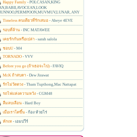
Happy Family
- POLCASAN,KING
N,BABII,AVOCEAN,LOOK
UNNOO,PERMPOON,MUVMUV,LUNAR, ANY
Timeless คนเดียวที่รักเสมอ
- Aheye 4EVE
รอบที่ล้าน
- INC MATAWEE
เคยรักกันหรือเปล่า
- sarah salola
ชอบU
- M4
TORNADO
- VVV
Before you go (ถ้าเธอจะไป)
- FAVIQ
Mr.K ถ้าสบตา
- Dew Jirawat
รักไม่วัดดวง
- Tham Tupthong,Mac Nattapat
รถไฟแห่งความหวัง
- CGM48
ลืมลบเลือน
- Hard Boy
เมื่อเราโตขึ้น
- ก้อง ห้วยไร่
หักเห
- เอมปวีร์