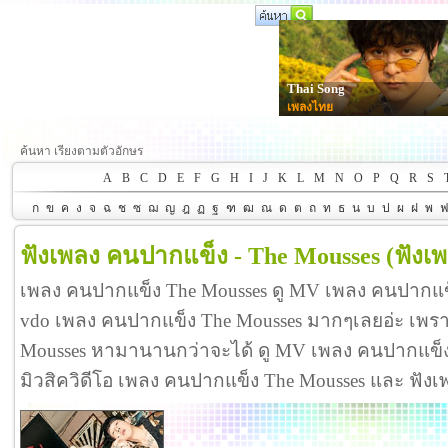
Thai Song
เพลงไทย
ค้นหา เรียงตามตัวอักษร
A
B
C
D
E
F
G
H
I
J
K
L
M
N
O
P
Q
R
S
ก
ข
ค
ง
จ
ฉ
ช
ซ
ฌ
ญ
ฎ
ฏ
ฐ
ฑ
ฒ
ณ
ด
ต
ถ
ท
ธ
น
บ
ป
ผ
ฝ
พ
ฟังเพลง คนปากแข็ง - The Mousses
(ฟังเ
เพลง คนปากแข็ง The Mousses ดู MV เพลง คนปากแข
vdo เพลง คนปากแข็ง The Mousses มากๆเลยอ่ะ เพ
Mousses หามานานกว่าจะได้ ดู MV เพลง คนปากแข็ง The
มิวสิควิดีโอ เพลง คนปากแข็ง The Mousses และ ฟัง