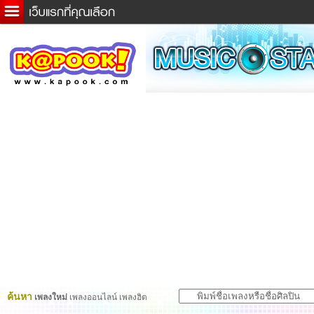
ข่าวด่วน
ละคร
เกม
ตรวจหวย
ดูดวง
ผู้ชาย
แวะชิมแวะพัก
dictionary
Twitter
ค้นหา
เพลงใหม่
เพลงออนไลน์ เพลงฮิต