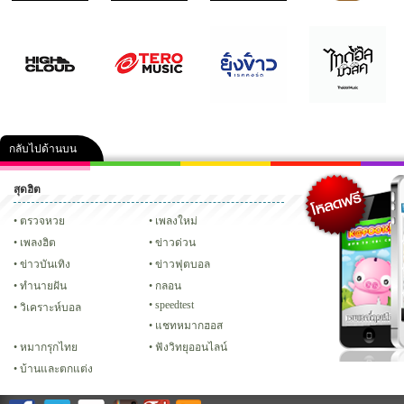
กลับไปด้านบน
สุดฮิต
คลิป
ภาพ
ปฏิทิน 2556
เฟซบุ๊ก
ทวิต
Glitter
ตรวจหวย
เพลงใหม่
เพลงฮิต
ข่าวด่วน
ข่าวบันเทิง
ข่าวฟุตบอล
ทํานายฝัน
กลอน
speedtest
วิเคราะห์บอล
แชทหมากฮอส
หมากรุกไทย
ฟังวิทยุออนไลน์
บ้านและตกแต่ง