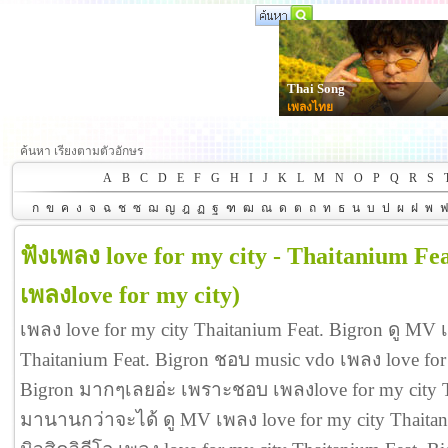
Thai Song
เพลงไทย
ค้นหา เรียงตามตัวอักษร
A
B
C
D
E
F
G
H
I
J
K
L
M
N
O
P
Q
R
S
ก
ข
ค
ง
จ
ฉ
ช
ซ
ฌ
ญ
ฎ
ฏ
ฐ
ฑ
ฒ
ณ
ด
ต
ถ
ท
ธ
น
บ
ป
ผ
ฝ
พ
ฟังเพลง love for my city - Thaitanium Fe
เพลงlove for my city)
เพลง love for my city Thaitanium Feat. Bigron ดู MV 
Thaitanium Feat. Bigron ชอบ music vdo เพลง love for 
Bigron มากๆเลยอ่ะ เพราะชอบ เพลงlove for my city T
มานานกว่าจะได้ ดู MV เพลง love for my city Thaitanium