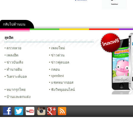
กลับไปด้านบน
สุดฮิต
คลิป
ภาพ
ปฏิทิน 2556
เฟซบุ๊ก
ทวิต
Glitter
ตรวจหวย
เพลงใหม่
เพลงฮิต
ข่าวด่วน
ข่าวบันเทิง
ข่าวฟุตบอล
ทํานายฝัน
กลอน
speedtest
วิเคราะห์บอล
แชทหมากฮอส
หมากรุกไทย
ฟังวิทยุออนไลน์
บ้านและตกแต่ง