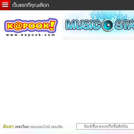
ข่าวด่วน
ละคร
เกม
ตรวจหวย
ดูดวง
ผู้ชาย
แวะชิมแวะพัก
dictionary
Twitter
ค้นหา
เพลงใหม่
เพลงออนไลน์ เพลงฮิต