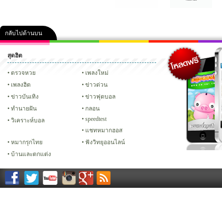
กลับไปด้านบน
สุดฮิต
คลิป
ภาพ
ปฏิทิน 2556
เฟซบุ๊ก
ทวิต
Glitter
ตรวจหวย
เพลงใหม่
เพลงฮิต
ข่าวด่วน
ข่าวบันเทิง
ข่าวฟุตบอล
ทํานายฝัน
กลอน
speedtest
วิเคราะห์บอล
แชทหมากฮอส
หมากรุกไทย
ฟังวิทยุออนไลน์
บ้านและตกแต่ง