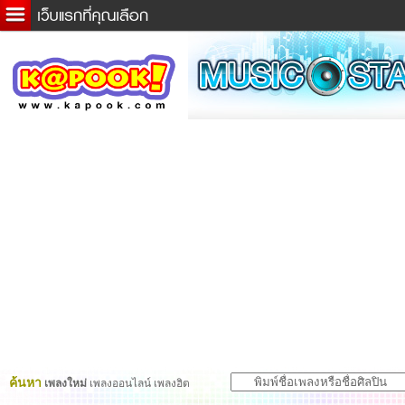
ข่าวด่วน
ละคร
เกม
ตรวจหวย
ดูดวง
ผู้ชาย
แวะชิมแวะพัก
dictionary
Twitter
ค้นหา
เพลงใหม่
เพลงออนไลน์ เพลงฮิต