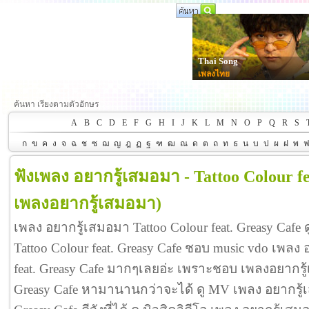
Thai Song
เพลงไทย
ค้นหา เรียงตามตัวอักษร
A
B
C
D
E
F
G
H
I
J
K
L
M
N
O
P
Q
R
S
ก
ข
ค
ง
จ
ฉ
ช
ซ
ฌ
ญ
ฎ
ฏ
ฐ
ฑ
ฒ
ณ
ด
ต
ถ
ท
ธ
น
บ
ป
ผ
ฝ
พ
ฟังเพลง อยากรู้เสมอมา - Tattoo Colour f
เพลงอยากรู้เสมอมา)
เพลง อยากรู้เสมอมา Tattoo Colour feat. Greasy Cafe
Tattoo Colour feat. Greasy Cafe ชอบ music vdo เพลง
feat. Greasy Cafe มากๆเลยอ่ะ เพราะชอบ เพลงอยากรู้เ
Greasy Cafe หามานานกว่าจะได้ ดู MV เพลง อยากรู้เส