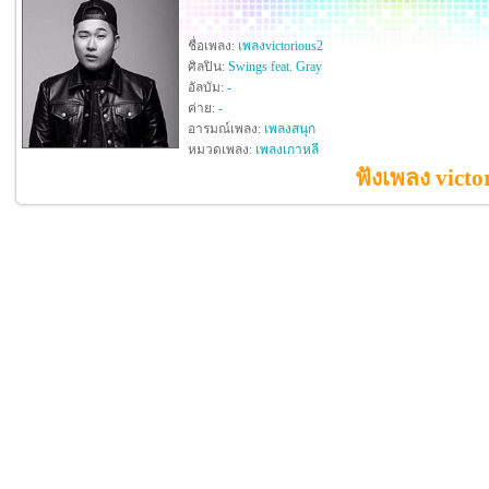
ชื่อเพลง:
เพลงvictorious2
ศิลปิน:
Swings feat. Gray
อัลบัม:
-
ค่าย:
-
อารมณ์เพลง:
เพลงสนุก
หมวดเพลง:
เพลงเกาหลี
ฟังเพลง victo