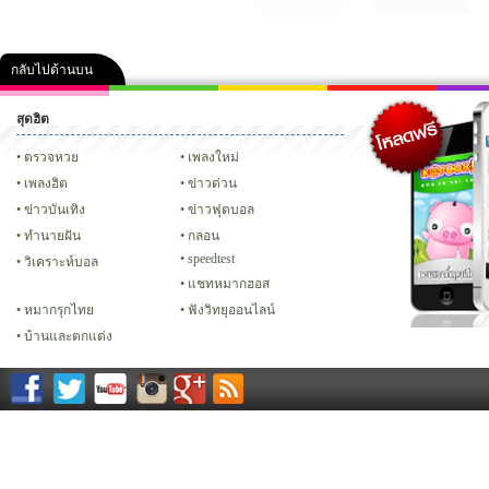
กลับไปด้านบน
สุดฮิต
คลิป
ภาพ
ปฏิทิน 2556
เฟซบุ๊ก
ทวิต
Glitter
ตรวจหวย
เพลงใหม่
เพลงฮิต
ข่าวด่วน
ข่าวบันเทิง
ข่าวฟุตบอล
ทํานายฝัน
กลอน
speedtest
วิเคราะห์บอล
แชทหมากฮอส
หมากรุกไทย
ฟังวิทยุออนไลน์
บ้านและตกแต่ง