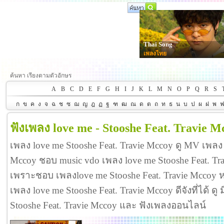
Thai Song
เพลงไทย
ค้นหา เรียงตามตัวอักษร
A
B
C
D
E
F
G
H
I
J
K
L
M
N
O
P
Q
R
S
ก
ข
ค
ง
จ
ฉ
ช
ซ
ฌ
ญ
ฎ
ฏ
ฐ
ฑ
ฒ
ณ
ด
ต
ถ
ท
ธ
น
บ
ป
ผ
ฝ
พ
ฟังเพลง love me - Stooshe Feat. Travie M
เพลง love me Stooshe Feat. Travie Mccoy ดู MV เพลง 
Mccoy ชอบ music vdo เพลง love me Stooshe Feat. T
เพราะชอบ เพลงlove me Stooshe Feat. Travie Mccoy
เพลง love me Stooshe Feat. Travie Mccoy ดีจังที่ได้ ดู
Stooshe Feat. Travie Mccoy และ ฟังเพลงออนไลน์