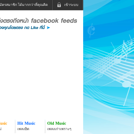
มัครสมาชิก ได้มากกว่าที่คุณคิด
เข้าระบบ
เข้าระบบด้วย User Kapook
ดูทีวี
ฟังวิทยุออนไลน์
Email
Glitter
Password
แม่และเด็ก
สัตว์เลี้ยง
่ง
ท่องเที่ยว
การศึกษา
เข้าระบบด้วย Facebook
Facebook
usic
Hit Music
Old Music
่
เพลงฮิต
เพลงเก่าเพราะๆ