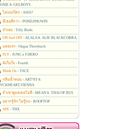
OXIE ft. GELBOYS
ไม่แบ่งใคร
- ASIA7
มีเธอดีกว่า
- POND,PHUWIN
จำเลย
- Tilly Birds
ON And OFF
- ALALA ft. ALIE BLACKCOBRA
แสงแรก
- Ongsa Theethuch
FLY
- JUNG x F.HERO
ดังในใจ
- Fourth
Mask On
- TACE
กลิ่นน้ำหอม
- ART!ST ft.
VCKHEART,VIENNA
ถ้าเขาดูแลเธอไม่ดี
- MEAN ft. THAI OF BUS
อยากรู้จัก ไม่รู้จบ
- ROOFTOP
APE
- THX