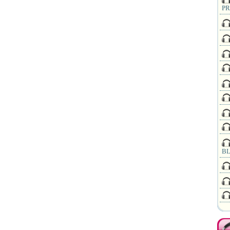
PR
BL