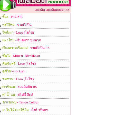
เพลงฮิต เพลงฮิตตลอดกาล
ขี้แง
- PROXIE
พรปีใหม่
- รวมศิลปิน
ใจสั่งมา
- Loso (โลโซ)
แผลใหม่
- จินตหรา พูนลาภ
เรียงความเรื่องแม่
- รวมศิลปิน RS
ขึ้นใจ
- Mirrr ft. Blvckheart
คืนจันทร์
- Loso (โลโซ)
คู่ชีวิต
- Cocktail
ซมซาน
- Loso (โลโซ)
เรารักแม่
- รวมศิลปิน RS
ค่าน้ำนม
- สไปซี่ คิดส์
รักแรกพบ
- Tattoo Colour
ลบไม่ได้ช่วยให้ลืม
- อิ้งค์ วรันธร