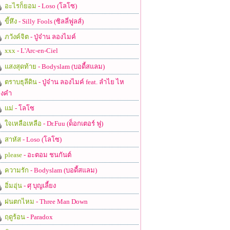
อะไรก็ยอม
- Loso (โลโซ)
ขี้หึง
- Silly Fools (ซิลลี่ฟูลส์)
ภวังค์จิต
- ปู่จ๋าน ลองไมค์
xxx
- L'Arc-en-Ciel
แสงสุดท้าย
- Bodyslam (บอดี้สแลม)
ตราบธุลีดิน
- ปู่จ๋าน ลองไมค์ feat. ลำไย ไห
งคำ
แม่
- โลโซ
ใจเหลือเหลือ
- Dr.Fuu (ด็อกเตอร์ ฟู)
สาหัส
- Loso (โลโซ)
please
- อะตอม ชนกันต์
ความรัก
- Bodyslam (บอดี้สแลม)
อิ่มอุ่น
- ศุ บุญเลี้ยง
ฝนตกไหม
- Three Man Down
ฤดูร้อน
- Paradox