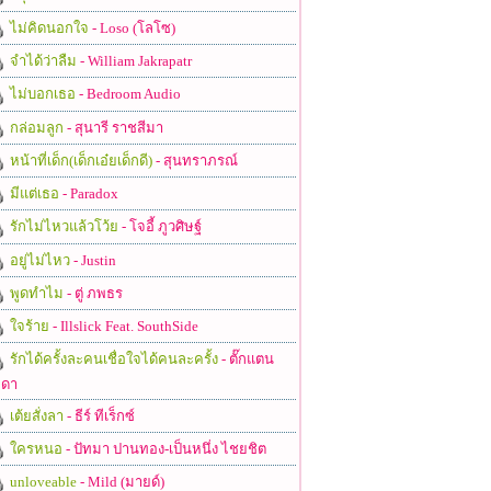
ไม่คิดนอกใจ
- Loso (โลโซ)
จำได้ว่าลืม
- William Jakrapatr
ไม่บอกเธอ
- Bedroom Audio
กล่อมลูก
- สุนารี ราชสีมา
หน้าที่เด็ก(เด็กเอ๋ยเด็กดี)
- สุนทราภรณ์
มีแต่เธอ
- Paradox
รักไม่ไหวแล้วโว้ย
- โจอี้ ภูวศิษฐ์
อยู่ไม่ไหว
- Justin
พูดทำไม
- ตู่ ภพธร
ใจร้าย
- Illslick Feat. SouthSide
รักได้ครั้งละคนเชื่อใจได้คนละครั้ง
- ตั๊กแตน
ดา
เต้ยสั่งลา
- ธีร์ ทีเร็กซ์
ใครหนอ
- ปัทมา ปานทอง-เป็นหนึ่ง ไชยชิต
unloveable
- Mild (มายด์)