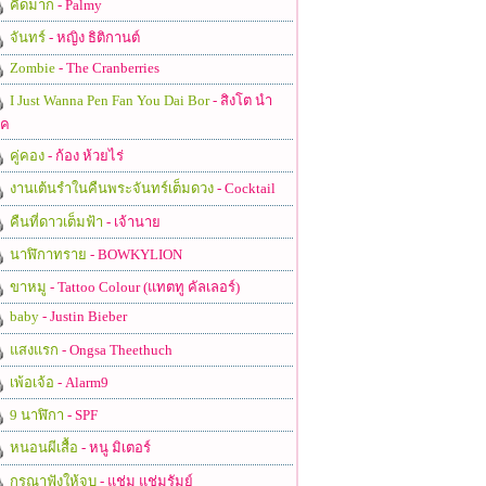
คิดมาก
- Palmy
จันทร์
- หญิง ธิติกานต์
Zombie
- The Cranberries
I Just Wanna Pen Fan You Dai Bor
- สิงโต นำ
ชค
คู่คอง
- ก้อง ห้วยไร่
งานเต้นรำในคืนพระจันทร์เต็มดวง
- Cocktail
คืนที่ดาวเต็มฟ้า
- เจ้านาย
นาฬิกาทราย
- BOWKYLION
ขาหมู
- Tattoo Colour (แทตทู คัลเลอร์)
baby
- Justin Bieber
แสงแรก
- Ongsa Theethuch
เพ้อเจ้อ
- Alarm9
9 นาฬิกา
- SPF
หนอนผีเสื้อ
- หนู มิเตอร์
กรุณาฟังให้จบ
- แช่ม แช่มรัมย์