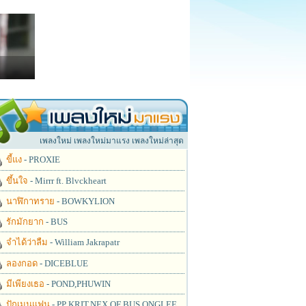
เพลงใหม่ เพลงใหม่มาแรง เพลงใหม่ล่าสุด
ขี้แง
- PROXIE
ขึ้นใจ
- Mirrr ft. Blvckheart
นาฬิกาทราย
- BOWKYLION
รักมักยาก
- BUS
จำได้ว่าลืม
- William Jakrapatr
ลองกอด
- DICEBLUE
มีเพียงเธอ
- POND,PHUWIN
ปักเมนแฟน
- PP KRIT,NEX OF BUS,ONGLEE