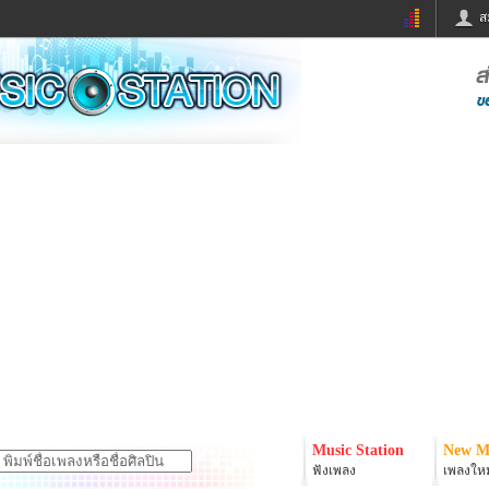
ส
ด่วน
ข่าวสั้น
ข่าวดารา
ร
หนังใหม่
ฟังเพลง
หมากรุกไทย
แชทหมากฮอส
จหวย
ผู้หญิง
แต่งงาน
ง
ทำนายฝัน
สุขภาพ
ย
ผลบอล
บ้านและการตกแต
ิมแวะพัก
กลอน
iCare
onary
เช็คความเร็วเน็ต
iPhone
er
อินสตาแกรมดารา
MSN
Music Station
New M
ฟังเพลง
เพลงใหม