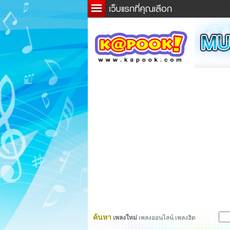
ข่าว
ละค
เกม
ตรว
ดูดว
ผู้ชา
แวะช
dicti
Twitt
ค้นหา
เพลงใหม่
เพลงออนไลน์ เพลงฮิต