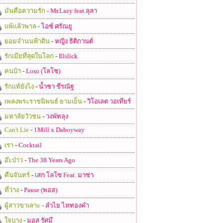
มันคือความรัก
- Mr.Lazy feat.ลุลา
แพ้แล้วพาล
- ไอซ์ ศรัณยู
ยอมจำนนฟ้าดิน
- หญิง ธิติกานต์
รักเมียที่สุดในโลก
- Illslick
คนบ้า
- Loso (โลโซ)
รักแท้ยังไง
- น้ำชา ชีรณัฐ
เพลงพระราชนิพนธ์ ยามเย็น
- วิโอเลต วอเทียร์
มหาลัยวัวชน
- วงพัทลุง
Can't Lie
- 1Mill x Daboyway
เรา
- Cocktail
อ๊ะป่าว
- The 38 Years Ago
คืนจันทร์
- เสก โลโซ Feat. มาช่า
ที่ว่าง
- Pause (พอส)
ผู้สาวขาเลาะ
- ลำไย ไหทองคำ
ใจบาง
- มอส รัศมี