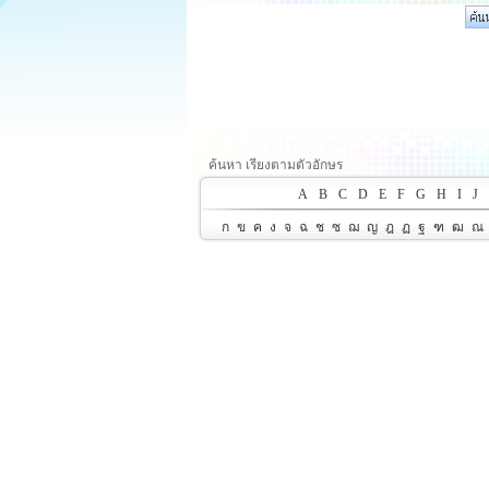
ค้นหา เรียงตามตัวอักษร
A
B
C
D
E
F
G
H
I
J
ก
ข
ค
ง
จ
ฉ
ช
ซ
ฌ
ญ
ฎ
ฏ
ฐ
ฑ
ฒ
ณ