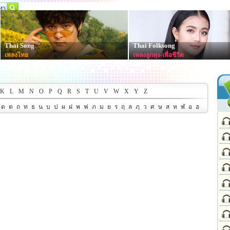
Thai Song
Thai Folksong
เพลงไทย
เพลงลูกทุ่ง-เพื่อชีวิต
K
L
M
N
O
P
Q
R
S
T
U
V
W
X
Y
Z
ด
ต
ถ
ท
ธ
น
บ
ป
ผ
ฝ
พ
ฟ
ภ
ม
ย
ร
ฤ
ล
ฦ
ว
ศ
ษ
ส
ห
ฬ
อ
ฮ