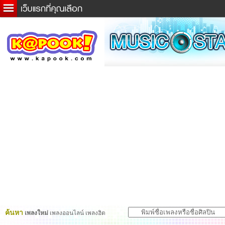
ข่าวด่วน
ละคร
เกม
ตรวจหวย
ดูดวง
ผู้ชาย
แวะชิมแวะพัก
dictionary
Twitter
ค้นหา
เพลงใหม่
เพลงออนไลน์ เพลงฮิต