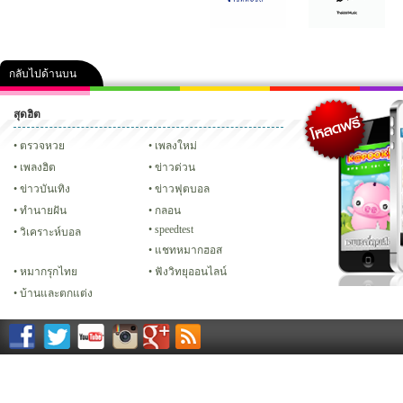
กลับไปด้านบน
สุดฮิต
คลิป
ภาพ
ปฏิทิน 2556
เฟซบุ๊ก
ทวิต
Glitter
ตรวจหวย
เพลงใหม่
เพลงฮิต
ข่าวด่วน
ข่าวบันเทิง
ข่าวฟุตบอล
ทํานายฝัน
กลอน
speedtest
วิเคราะห์บอล
แชทหมากฮอส
หมากรุกไทย
ฟังวิทยุออนไลน์
บ้านและตกแต่ง