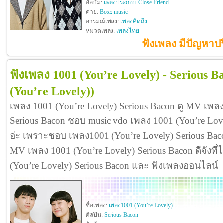
อัลบัม:
เพลงประกอบ Close Friend
ค่าย:
Boxx music
อารมณ์เพลง:
เพลงคิดถึง
หมวดเพลง:
เพลงไทย
ฟังเพลง มีปัญหาป
ฟังเพลง 1001 (You’re Lovely) - Serious B
(You’re Lovely))
เพลง 1001 (You’re Lovely) Serious Bacon ดู MV เพลง
Serious Bacon ชอบ music vdo เพลง 1001 (You’re Lov
อ่ะ เพราะชอบ เพลง1001 (You’re Lovely) Serious Ba
MV เพลง 1001 (You’re Lovely) Serious Bacon ดีจังที่ได
(You’re Lovely) Serious Bacon และ ฟังเพลงออนไลน์
ชื่อเพลง:
เพลง1001 (You’re Lovely)
ศิลปิน:
Serious Bacon