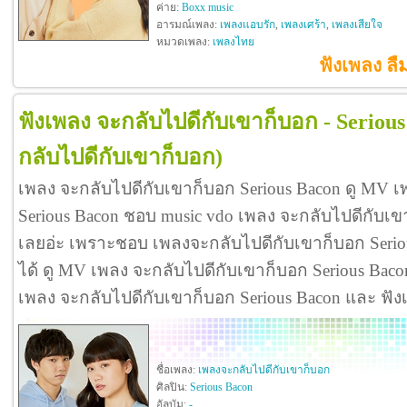
ค่าย:
Boxx music
อารมณ์เพลง:
เพลงแอบรัก
,
เพลงเศร้า
,
เพลงเสียใจ
หมวดเพลง:
เพลงไทย
ฟังเพลง ลื
ฟังเพลง จะกลับไปดีกับเขาก็บอก - Seriou
กลับไปดีกับเขาก็บอก)
เพลง จะกลับไปดีกับเขาก็บอก Serious Bacon ดู MV 
Serious Bacon ชอบ music vdo เพลง จะกลับไปดีกับเข
เลยอ่ะ เพราะชอบ เพลงจะกลับไปดีกับเขาก็บอก Ser
ได้ ดู MV เพลง จะกลับไปดีกับเขาก็บอก Serious Bacon ดี
เพลง จะกลับไปดีกับเขาก็บอก Serious Bacon และ ฟั
ชื่อเพลง:
เพลงจะกลับไปดีกับเขาก็บอก
ศิลปิน:
Serious Bacon
อัลบัม:
-