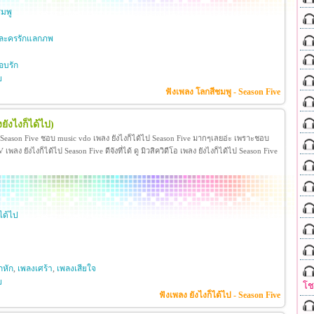
มพู
ละครรักแลกภพ
อบรัก
ย
ฟังเพลง โลกสีชมพู - Season Five
ยังไงก็ได้ไป)
ไป Season Five ชอบ music vdo เพลง ยังไงก็ได้ไป Season Five มากๆเลยอ่ะ เพราะชอบ
ลง ยังไงก็ได้ไป Season Five ดีจังที่ได้ ดู มิวสิควิดีโอ เพลง ยังไงก็ได้ไป Season Five
ได้ไป
กหัก
,
เพลงเศร้า
,
เพลงเสียใจ
ย
โ
ฟังเพลง ยังไงก็ได้ไป - Season Five