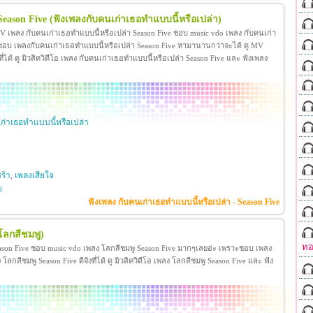
Season Five
(ฟังเพลงกับคนเก่าเธอทำแบบนี้หรือเปล่า)
MV เพลง กับคนเก่าเธอทำแบบนี้หรือเปล่า Season Five ชอบ music vdo เพลง กับคนเก่า
ชอบ เพลงกับคนเก่าเธอทำแบบนี้หรือเปล่า Season Five หามานานกว่าจะได้ ดู MV
ี่ได้ ดู มิวสิควิดีโอ เพลง กับคนเก่าเธอทำแบบนี้หรือเปล่า Season Five และ ฟังเพลง
ก่าเธอทำแบบนี้หรือเปล่า
ร้า
,
เพลงเสียใจ
ย
ฟังเพลง กับคนเก่าเธอทำแบบนี้หรือเปล่า - Season Five
โลกสีชมพู)
ทอ
eason Five ชอบ music vdo เพลง โลกสีชมพู Season Five มากๆเลยอ่ะ เพราะชอบ เพลง
สีชมพู Season Five ดีจังที่ได้ ดู มิวสิควิดีโอ เพลง โลกสีชมพู Season Five และ ฟัง