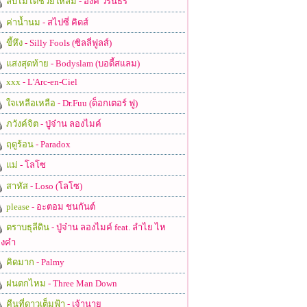
ลบไม่ได้ช่วยให้ลืม
- อิ้งค์ วรันธร
ค่าน้ำนม
- สไปซี่ คิดส์
ขี้หึง
- Silly Fools (ซิลลี่ฟูลส์)
แสงสุดท้าย
- Bodyslam (บอดี้สแลม)
xxx
- L'Arc-en-Ciel
ใจเหลือเหลือ
- Dr.Fuu (ด็อกเตอร์ ฟู)
ภวังค์จิต
- ปู่จ๋าน ลองไมค์
ฤดูร้อน
- Paradox
แม่
- โลโซ
สาหัส
- Loso (โลโซ)
please
- อะตอม ชนกันต์
ตราบธุลีดิน
- ปู่จ๋าน ลองไมค์ feat. ลำไย ไห
งคำ
คิดมาก
- Palmy
ฝนตกไหม
- Three Man Down
คืนที่ดาวเต็มฟ้า
- เจ้านาย