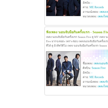
อัลบัม:
-
ค่าย:
ME Records
อารมณ์เพลง:
เพลงเ
หมวดเพลง:
เพลงไท
ฟังเพลง นอนจับมือกันครั้งแรก - Season Fi
เพลง นอนจับมือกันครั้งแรก Season Five ดู MV เพลง น
Five มากๆเลยอ่ะ เพราะชอบ เพลงนอนจับมือกันครั้งแรก 
ที่ได้ ดู มิวสิควิดีโอ เพลง นอนจับมือกันครั้งแรก Seas
ชื่อเพลง:
เพลงนอนจับ
ศิลปิน:
Season Five
อัลบัม:
-
ค่าย:
ME Records
อารมณ์เพลง:
เพลงรั
หมวดเพลง:
เพลงไท