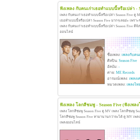
ฟังเพลง กับคนเก่าเธอทำแบบนี้หรือเปล่า - 
เพลง กับคนเก่าเธอทำแบบนี้หรือเปล่า Season Five ดู 
เธอทำแบบนี้หรือเปล่า Season Five มากๆเลยอ่ะ เพราะ
เพลง กับคนเก่าเธอทำแบบนี้หรือเปล่า Season Five ดีจังท
ออนไลน์
ชื่อเพลง:
เพลงกับคนเ
ศิลปิน:
Season Five
อัลบัม:
-
ค่าย:
ME Records
อารมณ์เพลง:
เพลงเศ
หมวดเพลง:
เพลงไท
ฟังเพลง โลกสีชมพู - Season Five
(ฟังเพลง
เพลง โลกสีชมพู Season Five ดู MV เพลง โลกสีชมพู S
โลกสีชมพู Season Five หามานานกว่าจะได้ ดู MV เพลง โลก
เพลงออนไลน์