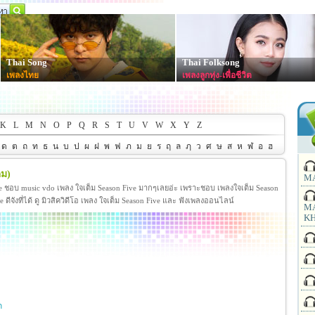
Thai Song
Thai Folksong
เพลงไทย
เพลงลูกทุ่ง-เพื่อชีวิต
K
L
M
N
O
P
Q
R
S
T
U
V
W
X
Y
Z
ด
ต
ถ
ท
ธ
น
บ
ป
ผ
ฝ
พ
ฟ
ภ
ม
ย
ร
ฤ
ล
ฦ
ว
ศ
ษ
ส
ห
ฬ
อ
ฮ
็ม)
MA
ive ชอบ music vdo เพลง ใจเต็ม Season Five มากๆเลยอ่ะ เพราะชอบ เพลงใจเต็ม Season
ีจังที่ได้ ดู มิวสิควิดีโอ เพลง ใจเต็ม Season Five และ ฟังเพลงออนไลน์
MA
KH
ก