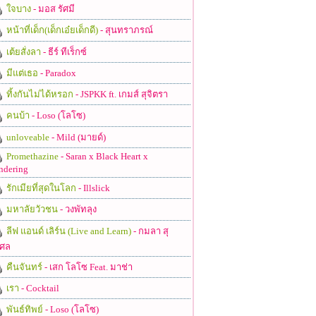
ใจบาง
- มอส รัศมี
หน้าที่เด็ก(เด็กเอ๋ยเด็กดี)
- สุนทราภรณ์
เต้ยสั่งลา
- ธีร์ ทีเร็กซ์
มีแต่เธอ
- Paradox
ทิ้งกันไม่ได้หรอก
- JSPKK ft. เกมส์ สุจิตรา
คนบ้า
- Loso (โลโซ)
unloveable
- Mild (มายด์)
Promethazine
- Saran x Black Heart x
ndering
รักเมียที่สุดในโลก
- Illslick
มหาลัยวัวชน
- วงพัทลุง
ลีฟ แอนด์ เลิร์น (Live and Learn)
- กมลา สุ
ศล
คืนจันทร์
- เสก โลโซ Feat. มาช่า
เรา
- Cocktail
พันธ์ทิพย์
- Loso (โลโซ)