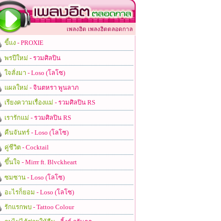
เพลงฮิต เพลงฮิตตลอดกาล
ขี้แง
- PROXIE
พรปีใหม่
- รวมศิลปิน
ใจสั่งมา
- Loso (โลโซ)
แผลใหม่
- จินตหรา พูนลาภ
เรียงความเรื่องแม่
- รวมศิลปิน RS
เรารักแม่
- รวมศิลปิน RS
คืนจันทร์
- Loso (โลโซ)
คู่ชีวิต
- Cocktail
ขึ้นใจ
- Mirrr ft. Blvckheart
ซมซาน
- Loso (โลโซ)
อะไรก็ยอม
- Loso (โลโซ)
รักแรกพบ
- Tattoo Colour