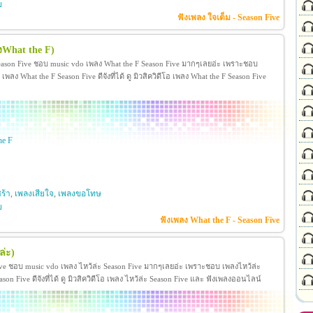
ย
ฟังเพลง ใจเต็ม - Season Five
งWhat the F)
Season Five ชอบ music vdo เพลง What the F Season Five มากๆเลยอ่ะ เพราะชอบ
ง What the F Season Five ดีจังที่ได้ ดู มิวสิควิดีโอ เพลง What the F Season Five
he F
ร้า
,
เพลงเสียใจ
,
เพลงขอโทษ
ย
ฟังเพลง What the F - Season Five
ล่ะ)
Five ชอบ music vdo เพลง ไหว้ล่ะ Season Five มากๆเลยอ่ะ เพราะชอบ เพลงไหว้ล่ะ
n Five ดีจังที่ได้ ดู มิวสิควิดีโอ เพลง ไหว้ล่ะ Season Five และ ฟังเพลงออนไลน์