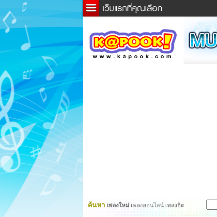
ข่าว
ละค
เกม
ตรว
ดูดว
ผู้ชา
แวะช
dicti
Twitt
ค้นหา
เพลงใหม่
เพลงออนไลน์ เพลงฮิต