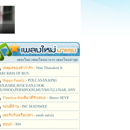
เพลงใหม่ เพลงใหม่มาแรง เพลงใหม่ล่าสุด
เหตุผลของคำว่ารัก
- Wan Thanakrit ft.
RCKRIS OF BUS
Happy Family
- POLCASAN,KING
N,BABII,AVOCEAN,LOOK
UNNOO,PERMPOON,MUVMUV,LUNAR, ANY
Timeless คนเดียวที่รักเสมอ
- Aheye 4EVE
รอบที่ล้าน
- INC MATAWEE
เคยรักกันหรือเปล่า
- sarah salola
ชอบU
- M4