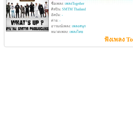
ชื่อเพลง:
เพลงTogether
ศิลปิน:
SMTM Thailand
อัลบัม:
-
ค่าย:
-
อารมณ์เพลง:
เพลงสนุก
หมวดเพลง:
เพลงไทย
ฟังเพลง T