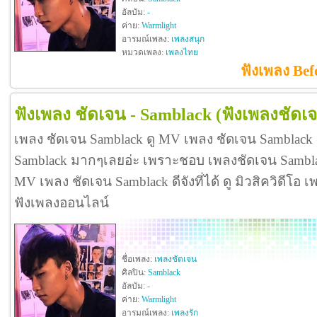
อัลบัม:
-
ค่าย:
Warmlight
อารมณ์เพลง:
เพลงสนุก
หมวดเพลง:
เพลงไทย
ฟังเพลง Bef
ฟังเพลง ชัดเจน - Samblack
(ฟังเพลงชัดเ
เพลง ชัดเจน Samblack ดู MV เพลง ชัดเจน Samblack
Samblack มากๆเลยอ่ะ เพราะชอบ เพลงชัดเจน Sambl
MV เพลง ชัดเจน Samblack ดีจังที่ได้ ดู มิวสิควิดีโอ
ฟังเพลงออนไลน์
ชื่อเพลง:
เพลงชัดเจน
ศิลปิน:
Samblack
อัลบัม:
-
ค่าย:
Warmlight
อารมณ์เพลง:
เพลงรัก