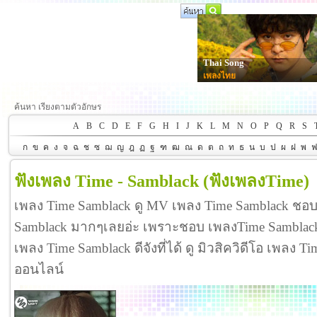
Thai Song
เพลงไทย
ค้นหา เรียงตามตัวอักษร
A
B
C
D
E
F
G
H
I
J
K
L
M
N
O
P
Q
R
S
ก
ข
ค
ง
จ
ฉ
ช
ซ
ฌ
ญ
ฎ
ฏ
ฐ
ฑ
ฒ
ณ
ด
ต
ถ
ท
ธ
น
บ
ป
ผ
ฝ
พ
ฟังเพลง Time - Samblack
(ฟังเพลงTime)
เพลง Time Samblack ดู MV เพลง Time Samblack ชอบ
Samblack มากๆเลยอ่ะ เพราะชอบ เพลงTime Samblac
เพลง Time Samblack ดีจังที่ได้ ดู มิวสิควิดีโอ เพลง 
ออนไลน์