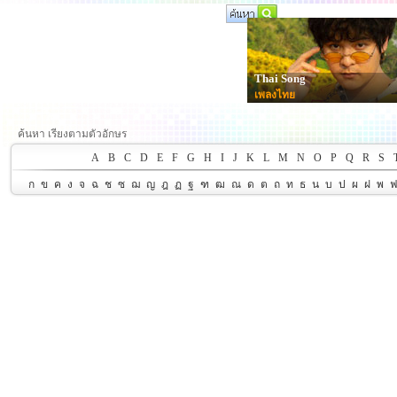
Thai Song
เพลงไทย
ค้นหา เรียงตามตัวอักษร
A
B
C
D
E
F
G
H
I
J
K
L
M
N
O
P
Q
R
S
ก
ข
ค
ง
จ
ฉ
ช
ซ
ฌ
ญ
ฎ
ฏ
ฐ
ฑ
ฒ
ณ
ด
ต
ถ
ท
ธ
น
บ
ป
ผ
ฝ
พ