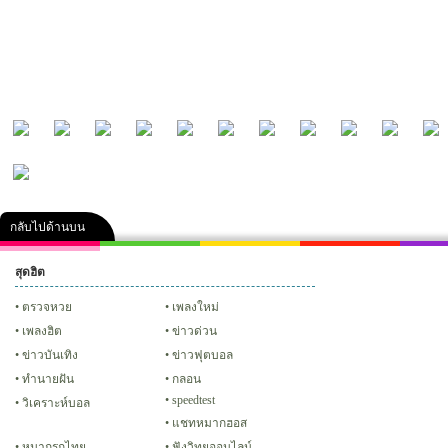
กลับไปด้านบน
สุดฮิต
คลิป
ภาพ
ปฏิทิน 2556
เฟซบุ๊ก
ทวิต
Glitter
ตรวจหวย
เพลงใหม่
เพลงฮิต
ข่าวด่วน
ข่าวบันเทิง
ข่าวฟุตบอล
ทํานายฝัน
กลอน
speedtest
วิเคราะห์บอล
แชทหมากฮอส
หมากรุกไทย
ฟังวิทยุออนไลน์