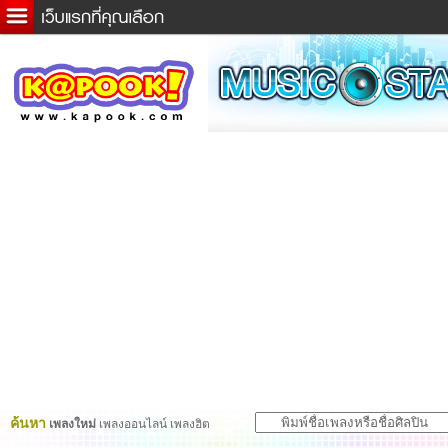
ข่าวด่วน
ละคร
เกม
ตรวจหวย
ดูดวง
ผู้ชาย
แวะชิมแวะพัก
dictionary
Twitter
ค้นหา
เพลงใหม่
เพลงออนไลน์ เพลงฮิต