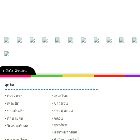
กลับไปด้านบน
สุดฮิต
คลิป
ภาพ
ปฏิทิน 2556
เฟซบุ๊ก
ทวิต
Glitter
ตรวจหวย
เพลงใหม่
เพลงฮิต
ข่าวด่วน
ข่าวบันเทิง
ข่าวฟุตบอล
ทํานายฝัน
กลอน
speedtest
วิเคราะห์บอล
แชทหมากฮอส
หมากรุกไทย
ฟังวิทยุออนไลน์