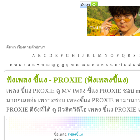
Thai Song
เพลงไทย
ค้นหา เรียงตามตัวอักษร
A
B
C
D
E
F
G
H
I
J
K
L
M
N
O
P
Q
R
S
ก
ข
ค
ง
จ
ฉ
ช
ซ
ฌ
ญ
ฎ
ฏ
ฐ
ฑ
ฒ
ณ
ด
ต
ถ
ท
ธ
น
บ
ป
ผ
ฝ
พ
ฟังเพลง ขี้แง - PROXIE
(ฟังเพลงขี้แง)
เพลง ขี้แง PROXIE ดู MV เพลง ขี้แง PROXIE ชอบ m
มากๆเลยอ่ะ เพราะชอบ เพลงขี้แง PROXIE หามานานกว
PROXIE ดีจังที่ได้ ดู มิวสิควิดีโอ เพลง ขี้แง PROXI
ชื่อเพลง:
เพลงขี้แง