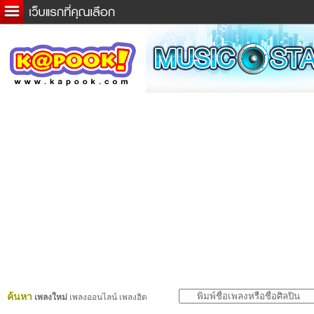
ข่าวด่วน
ละคร
เกม
ตรวจหวย
ดูดวง
ผู้ชาย
แวะชิมแวะพัก
dictionary
Twitter
ค้นหา
เพลงใหม่
เพลงออนไลน์ เพลงฮิต