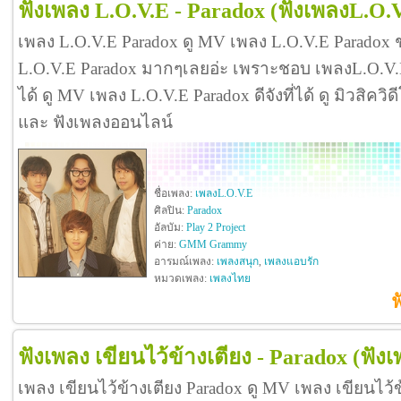
ฟังเพลง L.O.V.E - Paradox
(ฟังเพลงL.O.V
เพลง L.O.V.E Paradox ดู MV เพลง L.O.V.E Paradox 
L.O.V.E Paradox มากๆเลยอ่ะ เพราะชอบ เพลงL.O.V
ได้ ดู MV เพลง L.O.V.E Paradox ดีจังที่ได้ ดู มิวสิคว
และ ฟังเพลงออนไลน์
ชื่อเพลง:
เพลงL.O.V.E
ศิลปิน:
Paradox
อัลบัม:
Play 2 Project
ค่าย:
GMM Grammy
อารมณ์เพลง:
เพลงสนุก
,
เพลงแอบรัก
หมวดเพลง:
เพลงไทย
ฟ
ฟังเพลง เขียนไว้ข้างเตียง - Paradox
(ฟังเ
เพลง เขียนไว้ข้างเตียง Paradox ดู MV เพลง เขียนไว้