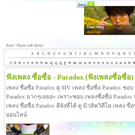
Thai Song
เพลงไทย
ค้นหา เรียงตามตัวอักษร
A
B
C
D
E
F
G
H
I
J
K
L
M
N
O
P
Q
R
S
ก
ข
ค
ง
จ
ฉ
ช
ซ
ฌ
ญ
ฎ
ฏ
ฐ
ฑ
ฒ
ณ
ด
ต
ถ
ท
ธ
น
บ
ป
ผ
ฝ
พ
ฟังเพลง ซื่อซื่อ - Paradox
(ฟังเพลงซื่อซื่อ)
เพลง ซื่อซื่อ Paradox ดู MV เพลง ซื่อซื่อ Paradox ชอบ 
Paradox มากๆเลยอ่ะ เพราะชอบ เพลงซื่อซื่อ Parado
เพลง ซื่อซื่อ Paradox ดีจังที่ได้ ดู มิวสิควิดีโอ เพลง ซ
ออนไลน์