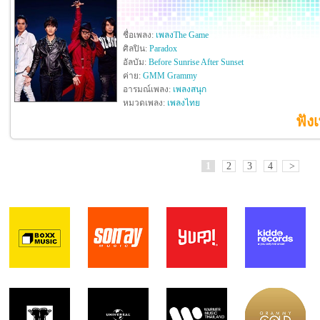
ชื่อเพลง:
เพลงThe Game
ศิลปิน:
Paradox
อัลบัม:
Before Sunrise After Sunset
ค่าย:
GMM Grammy
อารมณ์เพลง:
เพลงสนุก
หมวดเพลง:
เพลงไทย
ฟัง
1
2
3
4
>