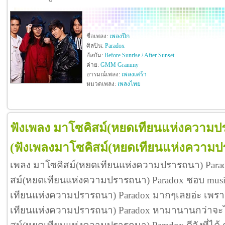
ชื่อเพลง:
เพลงปีก
ศิลปิน:
Paradox
อัลบัม:
Before Sunrise / After Sunset
ค่าย:
GMM Grammy
อารมณ์เพลง:
เพลงเศร้า
หมวดเพลง:
เพลงไทย
ฟังเพลง มาโซคิสม์(หยดเทียนแห่งความป
(ฟังเพลงมาโซคิสม์(หยดเทียนแห่งความป
เพลง มาโซคิสม์(หยดเทียนแห่งความปรารถนา) Parad
สม์(หยดเทียนแห่งความปรารถนา) Paradox ชอบ musi
เทียนแห่งความปรารถนา) Paradox มากๆเลยอ่ะ เพร
เทียนแห่งความปรารถนา) Paradox หามานานกว่าจะไ