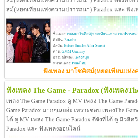
สม์(หยดเทียนแห่งความปรารถนา) Paradox ดีจังที่ได้ ด
สม์(หยดเทียนแห่งความปรารถนา) Paradox และ ฟัง
ชื่อเพลง:
เพลงมาโซคิสม์(หยดเทียนแห่งความปรารถนา
ศิลปิน:
Paradox
อัลบัม:
Before Sunrise After Sunset
ค่าย:
GMM Grammy
อารมณ์เพลง:
เพลงสนุก
หมวดเพลง:
เพลงไทย
ฟังเพลง มาโซคิสม์(หยดเทียนแห่
ฟังเพลง The Game - Paradox
(ฟังเพลงTh
เพลง The Game Paradox ดู MV เพลง The Game Parad
Game Paradox มากๆเลยอ่ะ เพราะชอบ เพลงThe Gam
ได้ ดู MV เพลง The Game Paradox ดีจังที่ได้ ดู มิวสิ
Paradox และ ฟังเพลงออนไลน์