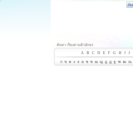
ค้นหา เรียงตามตัวอักษร
A
B
C
D
E
F
G
H
I
J
ก
ข
ค
ง
จ
ฉ
ช
ซ
ฌ
ญ
ฎ
ฏ
ฐ
ฑ
ฒ
ณ