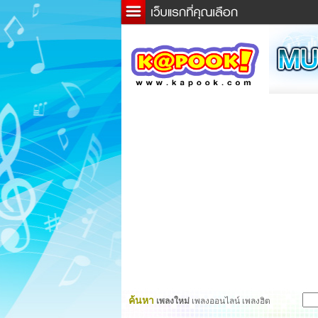
ข่าว
ละค
เกม
ตรว
ดูดว
ผู้ชา
แวะช
dicti
Twitt
ค้นหา
เพลงใหม่
เพลงออนไลน์ เพลงฮิต