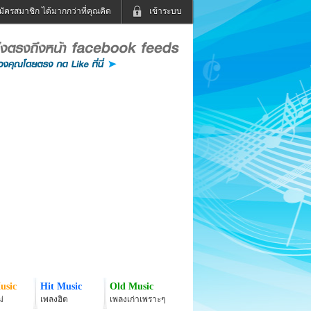
มัครสมาชิก ได้มากกว่าที่คุณคิด
เข้าระบบ
เข้าระบบด้วย User Kapook
ดูทีวี
ฟังวิทยุออนไลน์
Email
Glitter
Password
แม่และเด็ก
สัตว์เลี้ยง
่ง
ท่องเที่ยว
การศึกษา
เข้าระบบด้วย Facebook
Facebook
usic
Hit Music
Old Music
่
เพลงฮิต
เพลงเก่าเพราะๆ