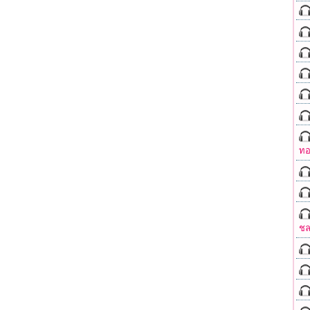
ทอ
ชล