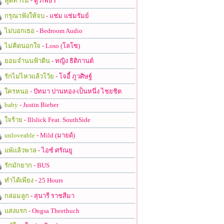
พูดทำไม
- ตู่ ภพธร
กรุณาฟังให้จบ
- แช่ม แช่มรัมย์
ไม่บอกเธอ
- Bedroom Audio
ไม่คิดนอกใจ
- Loso (โลโซ)
ยอมจำนนฟ้าดิน
- หญิง ธิติกานต์
รักไม่ไหวแล้วโว้ย
- โจอี้ ภูวศิษฐ์
ใครหนอ
- ปัทมา ปานทอง-เป็นหนึ่ง ไชยชิต
baby
- Justin Bieber
ใจร้าย
- Illslick Feat. SouthSide
unloveable
- Mild (มายด์)
แพ้แล้วพาล
- ไอซ์ ศรัณยู
รักมักยาก
- BUS
ทำได้เพียง
- 25 Hours
กล่อมลูก
- สุนารี ราชสีมา
แสงแรก
- Ongsa Theethuch