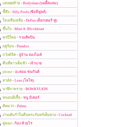
แสงสุดท้าย
- Bodyslam (บอดี้สแลม)
ขี้หึง
- Silly Fools (ซิลลี่ฟูลส์)
ใจเหลือเหลือ
- Dr.Fuu (ด็อกเตอร์ ฟู)
ขึ้นใจ
- Mirrr ft. Blvckheart
พรปีใหม่
- รวมศิลปิน
ฤดูร้อน
- Paradox
ภวังค์จิต
- ปู่จ๋าน ลองไมค์
คืนที่ดาวเต็มฟ้า
- เจ้านาย
please
- อะตอม ชนกันต์
สาหัส
- Loso (โลโซ)
นาฬิกาทราย
- BOWKYLION
หนอนผีเสื้อ
- หนู มิเตอร์
คิดมาก
- Palmy
งานเต้นรำในคืนพระจันทร์เต็มดวง
- Cocktail
คู่คอง
- ก้อง ห้วยไร่