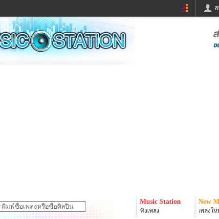
ส
ด่วน
ข่าวสั้น
ข่าวดารา
ร
หนังใหม่
ฟังเพลง
หมากรุกไทย
แชทหมากฮอส
จหวย
ผู้หญิง
แต่งงาน
ง
ทำนายฝัน
สุขภาพ
ย
ผลบอล
บ้านและการตกแต
ิมแวะพัก
กลอน
iCare
onary
เช็คความเร็วเน็ต
iPhone
er
อินสตาแกรมดารา
MSN
Music Station
New M
ฟังเพลง
เพลงใหม