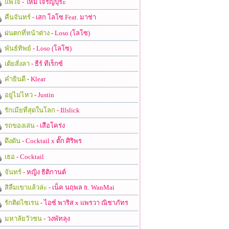
แพ้ใจ
- ใหม่ เจริญปุระ
คืนจันทร์
- เสก โลโซ Feat. มาช่า
ฝนตกที่หน้าต่าง
- Loso (โลโซ)
พันธ์ทิพย์
- Loso (โลโซ)
เต้ยสั่งลา
- ธีร์ ทีเร็กซ์
คำยินดี
- Klear
อยู่ไม่ไหว
- Justin
รักเมียที่สุดในโลก
- Illslick
รถของเล่น
- เสือโคร่ง
ดึงดัน
- Cocktail x ตั๊ก ศิริพร
เธอ
- Cocktail
จันทร์
- หญิง ธิติกานต์
สิลืมเขาแล้วล่ะ
- เน็ค นฤพล ft. WanMai
รักติดไซเรน
- ไอซ์ พาริส x แพรวา ณิชาภัทร
มหาลัยวัวชน
- วงพัทลุง