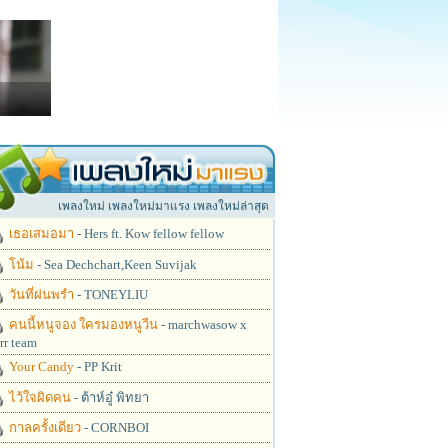
เพลงใหม่ เพลงใหม่มาแรง เพลงใหม่ล่าสุด
เธอเสมอมา
- Hers ft. Kow fellow fellow
โน้ม
- Sea Dechchart,Keen Suvijak
วันที่ฝนพรำ
- TONEYLIU
คนนี้หนูจอง ใครมองหนูวีน
- marchwasow x
rr team
Your Candy
- PP Krit
ไว้ใจผิดคน
- ต้าห์อู๋ พิทยา
กาลครั้งเดียว
- CORNBOI