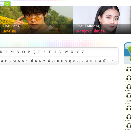
Thai Song
Thai Folksong
เพลงไทย
เพลงลูกทุ่ง-เพื่อชีวิต
K
L
M
N
O
P
Q
R
S
T
U
V
W
X
Y
Z
ด
ต
ถ
ท
ธ
น
บ
ป
ผ
ฝ
พ
ฟ
ภ
ม
ย
ร
ฤ
ล
ฦ
ว
ศ
ษ
ส
ห
ฬ
อ
ฮ
ma