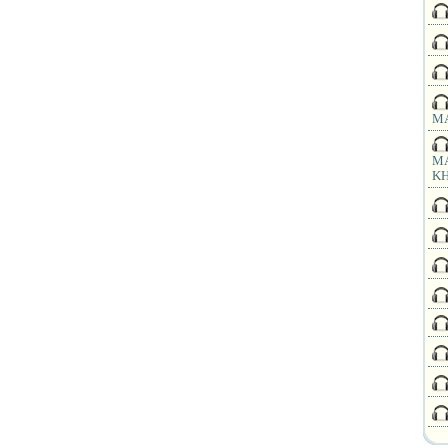
MA
MA
KH