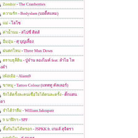
Zombie
- The Cranberries
ความรัก
- Bodyslam (บอดี้สแลม)
แม่
- โลโซ
ค่าน้ำนม
- สไปซี่ คิดส์
อิ่มอุ่น
- ศุ บุญเลี้ยง
ฝนตกไหม
- Three Man Down
ตราบธุลีดิน
- ปู่จ๋าน ลองไมค์ feat. ลำไย ไห
งคำ
เพ้อเจ้อ
- Alarm9
ขาหมู
- Tattoo Colour (แทตทู คัลเลอร์)
รักได้ครั้งละคนเชื่อใจได้คนละครั้ง
- ตั๊กแตน
ดา
จำได้ว่าลืม
- William Jakrapatr
9 นาฬิกา
- SPF
ทิ้งกันไม่ได้หรอก
- JSPKK ft. เกมส์ สุจิตรา