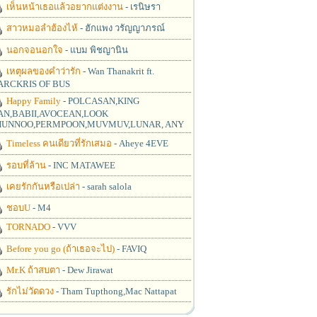
เห็นหน้าเธอแล้วอยากแต่งงาน
- เรนิษรา
สาวหมอลำฮ้องไห้
- ฮักแพง วรัญญาภรณ์
นอกจอนอกใจ
- แบม พิชญานิน
เหตุผลของคำว่ารัก
- Wan Thanakrit ft.
RCKRIS OF BUS
Happy Family
- POLCASAN,KING
N,BABII,AVOCEAN,LOOK
UNNOO,PERMPOON,MUVMUV,LUNAR, ANY
Timeless คนเดียวที่รักเสมอ
- Aheye 4EVE
รอบที่ล้าน
- INC MATAWEE
เคยรักกันหรือเปล่า
- sarah salola
ชอบU
- M4
TORNADO
- VVV
Before you go (ถ้าเธอจะไป)
- FAVIQ
Mr.K ถ้าสบตา
- Dew Jirawat
รักไม่วัดดวง
- Tham Tupthong,Mac Nattapat