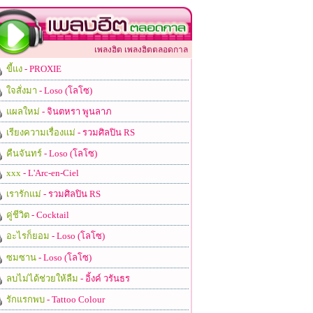
เพลงฮิต เพลงฮิตตลอดกาล
ขี้แง
- PROXIE
ใจสั่งมา
- Loso (โลโซ)
แผลใหม่
- จินตหรา พูนลาภ
เรียงความเรื่องแม่
- รวมศิลปิน RS
คืนจันทร์
- Loso (โลโซ)
xxx
- L'Arc-en-Ciel
เรารักแม่
- รวมศิลปิน RS
คู่ชีวิต
- Cocktail
อะไรก็ยอม
- Loso (โลโซ)
ซมซาน
- Loso (โลโซ)
ลบไม่ได้ช่วยให้ลืม
- อิ้งค์ วรันธร
รักแรกพบ
- Tattoo Colour