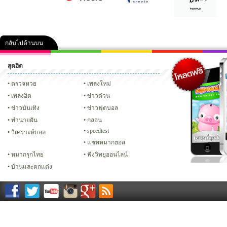
กลับไปด้านบน
สุดฮิต
คลิป
ภาพ
ปฏิทิน 2556
เฟซบุ๊ก
ทวิต
Glitter
ตรวจหวย
เพลงใหม่
เพลงฮิต
ข่าวด่วน
ข่าวบันเทิง
ข่าวฟุตบอล
ทํานายฝัน
กลอน
speedtest
วิเคราะห์บอล
แชทหมากฮอส
หมากรุกไทย
ฟังวิทยุออนไลน์
บ้านและตกแต่ง