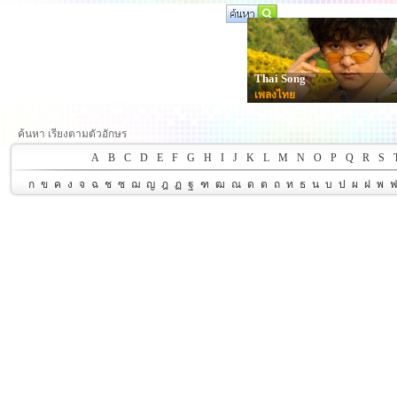
Thai Song
เพลงไทย
ค้นหา เรียงตามตัวอักษร
A
B
C
D
E
F
G
H
I
J
K
L
M
N
O
P
Q
R
S
ก
ข
ค
ง
จ
ฉ
ช
ซ
ฌ
ญ
ฎ
ฏ
ฐ
ฑ
ฒ
ณ
ด
ต
ถ
ท
ธ
น
บ
ป
ผ
ฝ
พ