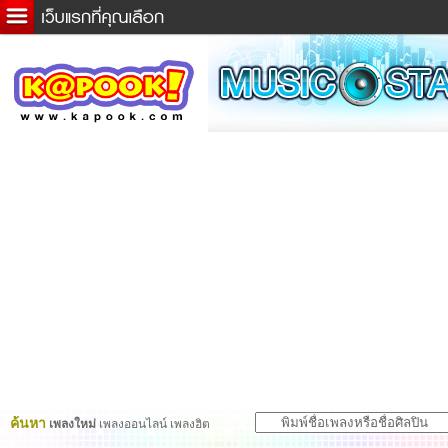
ข่าวด่วน
ละคร
เกม
ตรวจหวย
ดูดวง
ผู้ชาย
แวะชิมแวะพัก
dictionary
Twitter
ค้นหา
เพลงใหม่
เพลงออนไลน์ เพลงฮิต