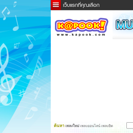
ข่าว
ละค
เกม
ตรว
ดูดว
ผู้ชา
แวะช
dicti
Twitt
ค้นหา
เพลงใหม่
เพลงออนไลน์ เพลงฮิต