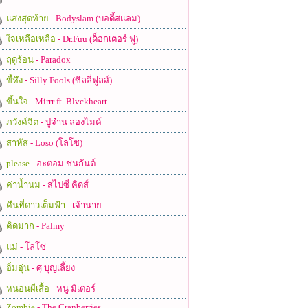
แสงสุดท้าย
- Bodyslam (บอดี้สแลม)
ใจเหลือเหลือ
- Dr.Fuu (ด็อกเตอร์ ฟู)
ฤดูร้อน
- Paradox
ขี้หึง
- Silly Fools (ซิลลี่ฟูลส์)
ขึ้นใจ
- Mirrr ft. Blvckheart
ภวังค์จิต
- ปู่จ๋าน ลองไมค์
สาหัส
- Loso (โลโซ)
please
- อะตอม ชนกันต์
ค่าน้ำนม
- สไปซี่ คิดส์
คืนที่ดาวเต็มฟ้า
- เจ้านาย
คิดมาก
- Palmy
แม่
- โลโซ
อิ่มอุ่น
- ศุ บุญเลี้ยง
หนอนผีเสื้อ
- หนู มิเตอร์
Zombie
- The Cranberries