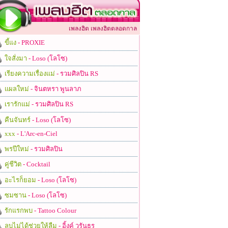
เพลงฮิต เพลงฮิตตลอดกาล
ขี้แง
- PROXIE
ใจสั่งมา
- Loso (โลโซ)
เรียงความเรื่องแม่
- รวมศิลปิน RS
แผลใหม่
- จินตหรา พูนลาภ
เรารักแม่
- รวมศิลปิน RS
คืนจันทร์
- Loso (โลโซ)
xxx
- L'Arc-en-Ciel
พรปีใหม่
- รวมศิลปิน
คู่ชีวิต
- Cocktail
อะไรก็ยอม
- Loso (โลโซ)
ซมซาน
- Loso (โลโซ)
รักแรกพบ
- Tattoo Colour
ลบไม่ได้ช่วยให้ลืม
- อิ้งค์ วรันธร