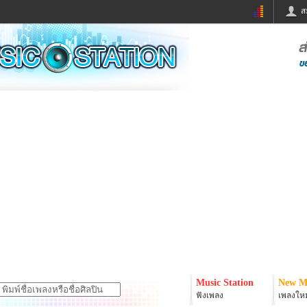
ส
ด่วน
ข่าวสั้น
ข่าวดารา
ร
หนังใหม่
ฟังเพลง
หมากรุกไทย
แชทหมากฮอส
จหวย
ผู้หญิง
แต่งงาน
ง
ทำนายฝัน
สุขภาพ
ย
ผลบอล
บ้านและการตกแต
ิมแวะพัก
กลอน
iCare
onary
เช็คความเร็วเน็ต
iPhone
er
อินสตาแกรมดารา
MSN
Music Station
New M
ฟังเพลง
เพลงใหม