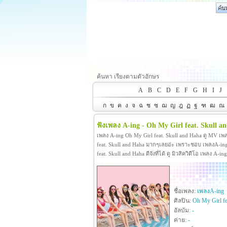
ค้นหา เรียงตามตัวอักษร
A
B
C
D
E
F
G
H
I
J
ก
ข
ค
ง
จ
ฉ
ช
ซ
ฌ
ญ
ฎ
ฏ
ฐ
ฑ
ฒ
ณ
ฟังเพลง A-ing - Oh My Girl feat. Skull a
เพลง A-ing Oh My Girl feat. Skull and Haha ดู MV เพ
feat. Skull and Haha มากๆเลยอ่ะ เพราะชอบ เพลงA-ing
feat. Skull and Haha ดีจังที่ได้ ดู มิวสิควิดีโอ เพลง 
ชื่อเพลง:
เพลงA-ing
ศิลปิน:
Oh My Girl fe
อัลบัม:
-
ค่าย:
-