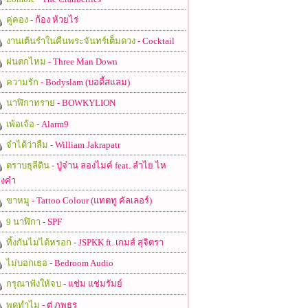
คู่คอง
- ก้อง ห้วยไร่
งานเต้นรำในคืนพระจันทร์เต็มดวง
- Cocktail
ฝนตกไหม
- Three Man Down
ความรัก
- Bodyslam (บอดี้สแลม)
นาฬิกาทราย
- BOWKYLION
เพ้อเจ้อ
- Alarm9
จำได้ว่าลืม
- William Jakrapatr
ตราบธุลีดิน
- ปู่จ๋าน ลองไมค์ feat. ลำไย ไห
งคำ
ขาหมู
- Tattoo Colour (แทตทู คัลเลอร์)
9 นาฬิกา
- SPF
ทิ้งกันไม่ได้หรอก
- JSPKK ft. เกมส์ สุจิตรา
ไม่บอกเธอ
- Bedroom Audio
กรุณาฟังให้จบ
- แช่ม แช่มรัมย์
พูดทำไม
- ตู่ ภพธร