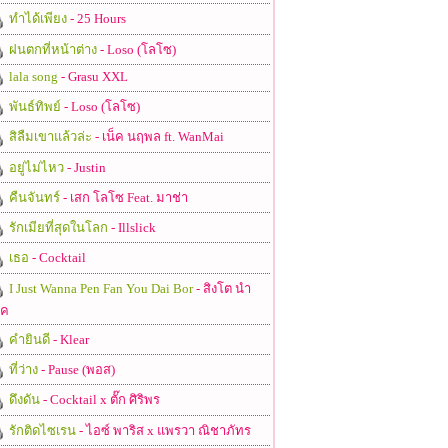
ทำได้เพียง
- 25 Hours
ฝนตกที่หน้าต่าง
- Loso (โลโซ)
lala song
- Grasu XXL
พันธ์ทิพย์
- Loso (โลโซ)
สิลืมเขาแล้วล่ะ
- เน็ค นฤพล ft. WanMai
อยู่ไม่ไหว
- Justin
คืนจันทร์
- เสก โลโซ Feat. มาช่า
รักเมียที่สุดในโลก
- Illslick
เธอ
- Cocktail
I Just Wanna Pen Fan You Dai Bor
- สิงโต นำ
ชค
คำยินดี
- Klear
ที่ว่าง
- Pause (พอส)
ดึงดัน
- Cocktail x ตั๊ก ศิริพร
รักติดไซเรน
- ไอซ์ พาริส x แพรวา ณิชาภัทร