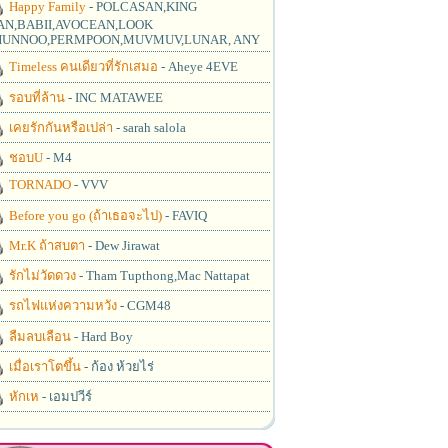
Happy Family
- POLCASAN,KING
N,BABII,AVOCEAN,LOOK
UNNOO,PERMPOON,MUVMUV,LUNAR, ANY
Timeless คนเดียวที่รักเสมอ
- Aheye 4EVE
รอบที่ล้าน
- INC MATAWEE
เคยรักกันหรือเปล่า
- sarah salola
ชอบU
- M4
TORNADO
- VVV
Before you go (ถ้าเธอจะไป)
- FAVIQ
Mr.K ถ้าสบตา
- Dew Jirawat
รักไม่วัดดวง
- Tham Tupthong,Mac Nattapat
รถไฟแห่งความหวัง
- CGM48
ลืมลบเลือน
- Hard Boy
เมื่อเราโตขึ้น
- ก้อง ห้วยไร่
หักเห
- เอมปวีร์