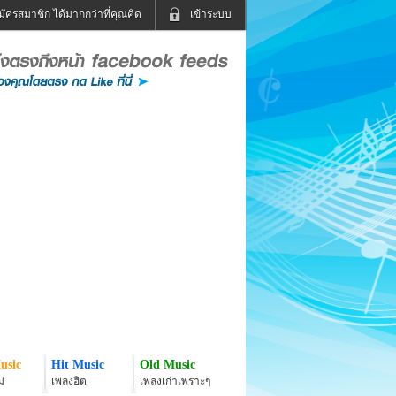
มัครสมาชิก ได้มากกว่าที่คุณคิด
เข้าระบบ
เข้าระบบด้วย User Kapook
ดูทีวี
ฟังวิทยุออนไลน์
Email
Glitter
Password
แม่และเด็ก
สัตว์เลี้ยง
่ง
ท่องเที่ยว
การศึกษา
เข้าระบบด้วย Facebook
Facebook
usic
Hit Music
Old Music
่
เพลงฮิต
เพลงเก่าเพราะๆ