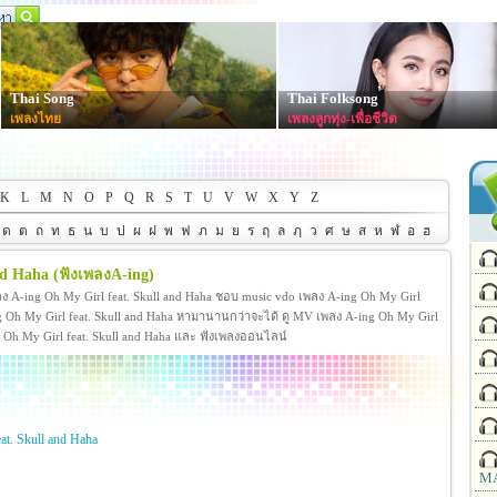
Thai Song
Thai Folksong
เพลงไทย
เพลงลูกทุ่ง-เพื่อชีวิต
K
L
M
N
O
P
Q
R
S
T
U
V
W
X
Y
Z
ด
ต
ถ
ท
ธ
น
บ
ป
ผ
ฝ
พ
ฟ
ภ
ม
ย
ร
ฤ
ล
ฦ
ว
ศ
ษ
ส
ห
ฬ
อ
ฮ
nd Haha
(ฟังเพลงA-ing)
ลง A-ing Oh My Girl feat. Skull and Haha ชอบ music vdo เพลง A-ing Oh My Girl
 Oh My Girl feat. Skull and Haha หามานานกว่าจะได้ ดู MV เพลง A-ing Oh My Girl
A-ing Oh My Girl feat. Skull and Haha และ ฟังเพลงออนไลน์
at. Skull and Haha
MA