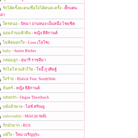
รักได้ครั้งละคนเชื่อใจได้คนละครั้ง
- ตั๊กแตน
ดา
ใครหนอ
- ปัทมา ปานทอง-เป็นหนึ่ง ไชยชิต
ยอมจำนนฟ้าดิน
- หญิง ธิติกานต์
ไม่คิดนอกใจ
- Loso (โลโซ)
baby
- Justin Bieber
กล่อมลูก
- สุนารี ราชสีมา
รักไม่ไหวแล้วโว้ย
- โจอี้ ภูวศิษฐ์
ใจร้าย
- Illslick Feat. SouthSide
จันทร์
- หญิง ธิติกานต์
แสงแรก
- Ongsa Theethuch
แพ้แล้วพาล
- ไอซ์ ศรัณยู
unloveable
- Mild (มายด์)
รักมักยาก
- BUS
แพ้ใจ
- ใหม่ เจริญปุระ