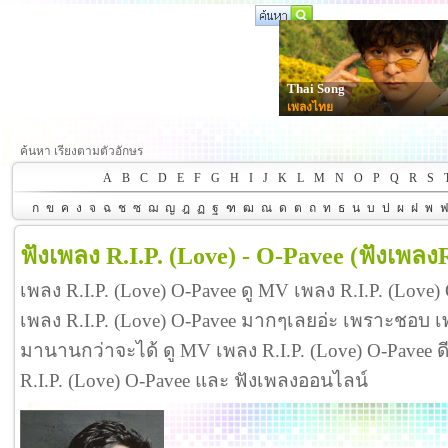
Thai Song
เพลงไทย
ค้นหา เรียงตามตัวอักษร
A
B
C
D
E
F
G
H
I
J
K
L
M
N
O
P
Q
R
S
ก
ข
ค
ง
จ
ฉ
ช
ซ
ฌ
ญ
ฎ
ฏ
ฐ
ฑ
ฒ
ณ
ด
ต
ถ
ท
ธ
น
บ
ป
ผ
ฝ
พ
ฟังเพลง R.I.P. (Love) - O-Pavee
(ฟังเพลงR
เพลง R.I.P. (Love) O-Pavee ดู MV เพลง R.I.P. (Love
เพลง R.I.P. (Love) O-Pavee มากๆเลยอ่ะ เพราะชอบ เพ
มานานกว่าจะได้ ดู MV เพลง R.I.P. (Love) O-Pavee ดีจัง
R.I.P. (Love) O-Pavee และ ฟังเพลงออนไลน์