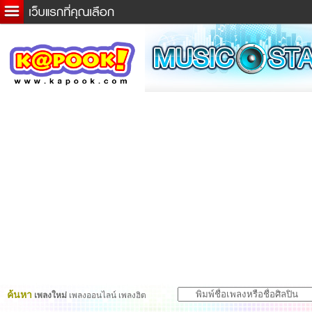
ข่าวด่วน
ละคร
เกม
ตรวจหวย
ดูดวง
ผู้ชาย
แวะชิมแวะพัก
dictionary
Twitter
ค้นหา
เพลงใหม่
เพลงออนไลน์ เพลงฮิต