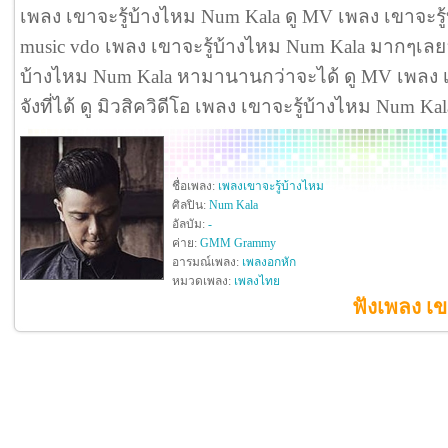
เพลง เขาจะรู้บ้างไหม Num Kala ดู MV เพลง เขาจะร
music vdo เพลง เขาจะรู้บ้างไหม Num Kala มากๆเลย
บ้างไหม Num Kala หามานานกว่าจะได้ ดู MV เพลง เข
จังที่ได้ ดู มิวสิควิดีโอ เพลง เขาจะรู้บ้างไหม Num 
ชื่อเพลง:
เพลงเขาจะรู้บ้างไหม
ศิลปิน:
Num Kala
อัลบัม:
-
ค่าย:
GMM Grammy
อารมณ์เพลง:
เพลงอกหัก
หมวดเพลง:
เพลงไทย
ฟังเพลง เข