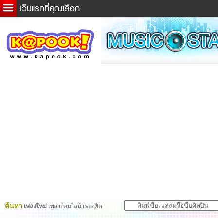
ข่าวด่วน
ละคร
เกม
ตรวจหวย
ดูดวง
ผู้ชาย
แวะชิมแวะพัก
dictionary
Twitter
ค้นหา
เพลงใหม่
เพลงออนไลน์ เพลงฮิต