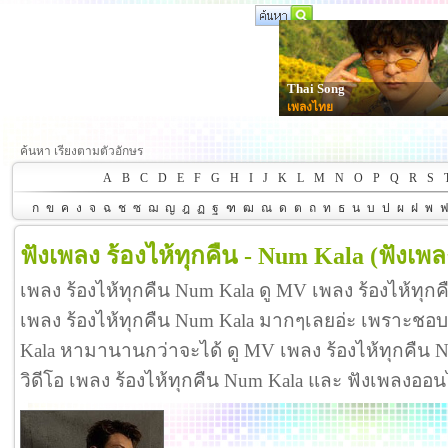
Thai Song
เพลงไทย
ค้นหา เรียงตามตัวอักษร
A
B
C
D
E
F
G
H
I
J
K
L
M
N
O
P
Q
R
S
ก
ข
ค
ง
จ
ฉ
ช
ซ
ฌ
ญ
ฎ
ฏ
ฐ
ฑ
ฒ
ณ
ด
ต
ถ
ท
ธ
น
บ
ป
ผ
ฝ
พ
ฟังเพลง ร้องไห้ทุกคืน - Num Kala
(ฟังเพล
เพลง ร้องไห้ทุกคืน Num Kala ดู MV เพลง ร้องไห้ทุก
เพลง ร้องไห้ทุกคืน Num Kala มากๆเลยอ่ะ เพราะชอบ
Kala หามานานกว่าจะได้ ดู MV เพลง ร้องไห้ทุกคืน Num 
วิดีโอ เพลง ร้องไห้ทุกคืน Num Kala และ ฟังเพลงออน