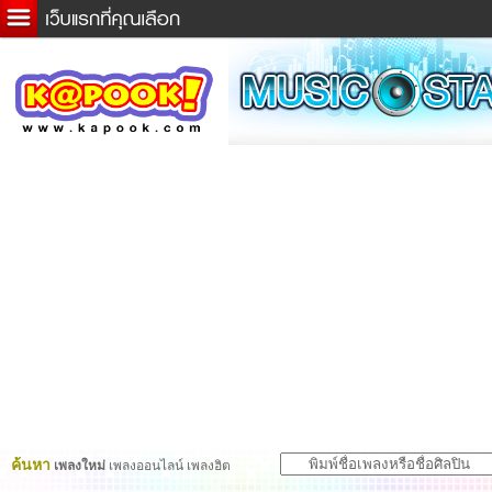
ข่าวด่วน
ละคร
เกม
ตรวจหวย
ดูดวง
ผู้ชาย
แวะชิมแวะพัก
dictionary
Twitter
ค้นหา
เพลงใหม่
เพลงออนไลน์ เพลงฮิต