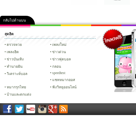
กลับไปด้านบน
สุดฮิต
คลิป
ภาพ
ปฏิทิน 2556
เฟซบุ๊ก
ทวิต
Glitter
ตรวจหวย
เพลงใหม่
เพลงฮิต
ข่าวด่วน
ข่าวบันเทิง
ข่าวฟุตบอล
ทํานายฝัน
กลอน
speedtest
วิเคราะห์บอล
แชทหมากฮอส
หมากรุกไทย
ฟังวิทยุออนไลน์
บ้านและตกแต่ง