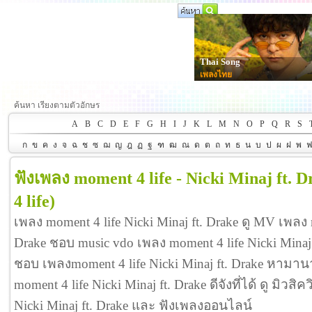
Thai Song
เพลงไทย
ค้นหา เรียงตามตัวอักษร
A
B
C
D
E
F
G
H
I
J
K
L
M
N
O
P
Q
R
S
ก
ข
ค
ง
จ
ฉ
ช
ซ
ฌ
ญ
ฎ
ฏ
ฐ
ฑ
ฒ
ณ
ด
ต
ถ
ท
ธ
น
บ
ป
ผ
ฝ
พ
ฟังเพลง moment 4 life - Nicki Minaj ft. D
4 life)
เพลง moment 4 life Nicki Minaj ft. Drake ดู MV เพลง m
Drake ชอบ music vdo เพลง moment 4 life Nicki Minaj
ชอบ เพลงmoment 4 life Nicki Minaj ft. Drake หามา
moment 4 life Nicki Minaj ft. Drake ดีจังที่ได้ ดู มิวสิ
Nicki Minaj ft. Drake และ ฟังเพลงออนไลน์