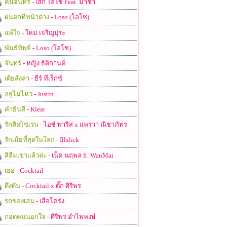
คืนจันทร์
- เสก โลโซ Feat. มาช่า
ฝนตกที่หน้าต่าง
- Loso (โลโซ)
แพ้ใจ
- ใหม่ เจริญปุระ
พันธ์ทิพย์
- Loso (โลโซ)
จันทร์
- หญิง ธิติกานต์
เต้ยสั่งลา
- ธีร์ ทีเร็กซ์
อยู่ไม่ไหว
- Justin
คำยินดี
- Klear
รักติดไซเรน
- ไอซ์ พาริส x แพรวา ณิชาภัทร
รักเมียที่สุดในโลก
- Illslick
สิลืมเขาแล้วล่ะ
- เน็ค นฤพล ft. WanMai
เธอ
- Cocktail
ดึงดัน
- Cocktail x ตั๊ก ศิริพร
รถของเล่น
- เสือโคร่ง
กอดคนนอกใจ
- ศิริพร อำไพพงษ์