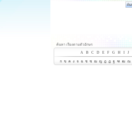
ค้นหา เรียงตามตัวอักษร
A
B
C
D
E
F
G
H
I
J
ก
ข
ค
ง
จ
ฉ
ช
ซ
ฌ
ญ
ฎ
ฏ
ฐ
ฑ
ฒ
ณ