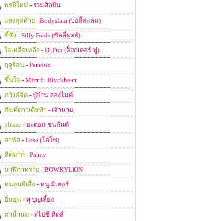
พรปีใหม่
- รวมศิลปิน
แสงสุดท้าย
- Bodyslam (บอดี้สแลม)
ขี้หึง
- Silly Fools (ซิลลี่ฟูลส์)
ใจเหลือเหลือ
- Dr.Fuu (ด็อกเตอร์ ฟู)
ฤดูร้อน
- Paradox
ขึ้นใจ
- Mirrr ft. Blvckheart
ภวังค์จิต
- ปู่จ๋าน ลองไมค์
คืนที่ดาวเต็มฟ้า
- เจ้านาย
please
- อะตอม ชนกันต์
สาหัส
- Loso (โลโซ)
คิดมาก
- Palmy
นาฬิกาทราย
- BOWKYLION
หนอนผีเสื้อ
- หนู มิเตอร์
อิ่มอุ่น
- ศุ บุญเลี้ยง
ค่าน้ำนม
- สไปซี่ คิดส์