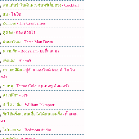
งานเต้นรำในคืนพระจันทร์เต็มดวง
- Cocktail
แม่
- โลโซ
Zombie
- The Cranberries
คู่คอง
- ก้อง ห้วยไร่
ฝนตกไหม
- Three Man Down
ความรัก
- Bodyslam (บอดี้สแลม)
เพ้อเจ้อ
- Alarm9
ตราบธุลีดิน
- ปู่จ๋าน ลองไมค์ feat. ลำไย ไห
งคำ
ขาหมู
- Tattoo Colour (แทตทู คัลเลอร์)
9 นาฬิกา
- SPF
จำได้ว่าลืม
- William Jakrapatr
รักได้ครั้งละคนเชื่อใจได้คนละครั้ง
- ตั๊กแตน
ดา
ไม่บอกเธอ
- Bedroom Audio