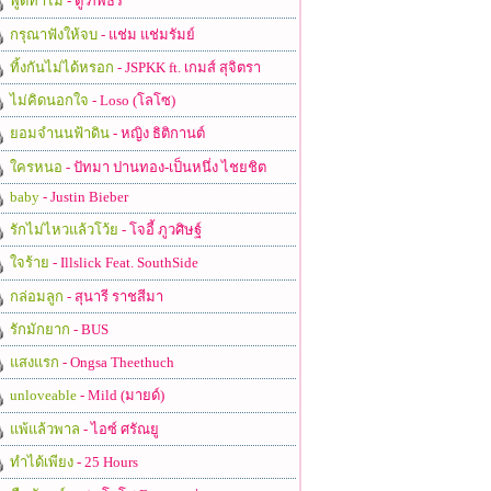
พูดทำไม
- ตู่ ภพธร
กรุณาฟังให้จบ
- แช่ม แช่มรัมย์
ทิ้งกันไม่ได้หรอก
- JSPKK ft. เกมส์ สุจิตรา
ไม่คิดนอกใจ
- Loso (โลโซ)
ยอมจำนนฟ้าดิน
- หญิง ธิติกานต์
ใครหนอ
- ปัทมา ปานทอง-เป็นหนึ่ง ไชยชิต
baby
- Justin Bieber
รักไม่ไหวแล้วโว้ย
- โจอี้ ภูวศิษฐ์
ใจร้าย
- Illslick Feat. SouthSide
กล่อมลูก
- สุนารี ราชสีมา
รักมักยาก
- BUS
แสงแรก
- Ongsa Theethuch
unloveable
- Mild (มายด์)
แพ้แล้วพาล
- ไอซ์ ศรัณยู
ทำได้เพียง
- 25 Hours