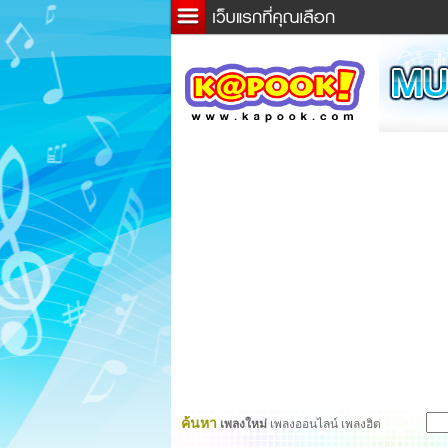
ข่าว
ละค
เกม
ตรว
ดูดว
ผู้ชา
แวะช
dicti
Twitt
ค้นหา
เพลงใหม่
เพลงออนไลน์ เพลงฮิต