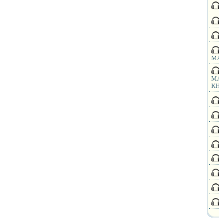
MA
MA
KH