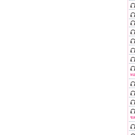
ทอ
ชล