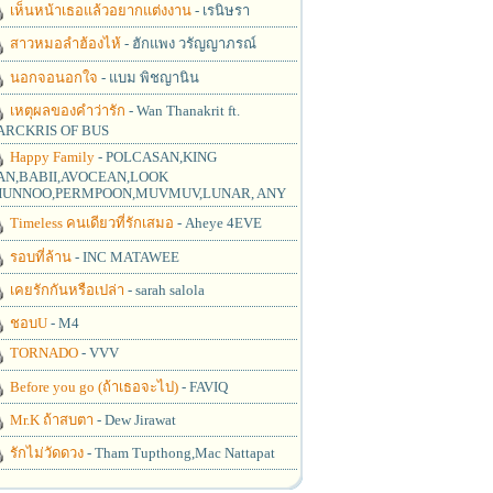
เห็นหน้าเธอแล้วอยากแต่งงาน
- เรนิษรา
สาวหมอลำฮ้องไห้
- ฮักแพง วรัญญาภรณ์
นอกจอนอกใจ
- แบม พิชญานิน
เหตุผลของคำว่ารัก
- Wan Thanakrit ft.
RCKRIS OF BUS
Happy Family
- POLCASAN,KING
N,BABII,AVOCEAN,LOOK
UNNOO,PERMPOON,MUVMUV,LUNAR, ANY
Timeless คนเดียวที่รักเสมอ
- Aheye 4EVE
รอบที่ล้าน
- INC MATAWEE
เคยรักกันหรือเปล่า
- sarah salola
ชอบU
- M4
TORNADO
- VVV
Before you go (ถ้าเธอจะไป)
- FAVIQ
Mr.K ถ้าสบตา
- Dew Jirawat
รักไม่วัดดวง
- Tham Tupthong,Mac Nattapat