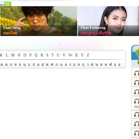
Thai Song
Thai Folksong
เพลงไทย
เพลงลูกทุ่ง-เพื่อชีวิต
K
L
M
N
O
P
Q
R
S
T
U
V
W
X
Y
Z
ด
ต
ถ
ท
ธ
น
บ
ป
ผ
ฝ
พ
ฟ
ภ
ม
ย
ร
ฤ
ล
ฦ
ว
ศ
ษ
ส
ห
ฬ
อ
ฮ
ma