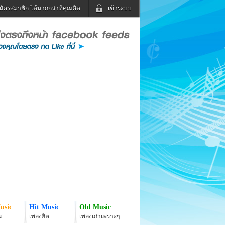
มัครสมาชิก ได้มากกว่าที่คุณคิด
เข้าระบบ
เข้าระบบด้วย User Kapook
ดูทีวี
ฟังวิทยุออนไลน์
Email
Glitter
Password
แม่และเด็ก
สัตว์เลี้ยง
่ง
ท่องเที่ยว
การศึกษา
เข้าระบบด้วย Facebook
Facebook
usic
Hit Music
Old Music
่
เพลงฮิต
เพลงเก่าเพราะๆ