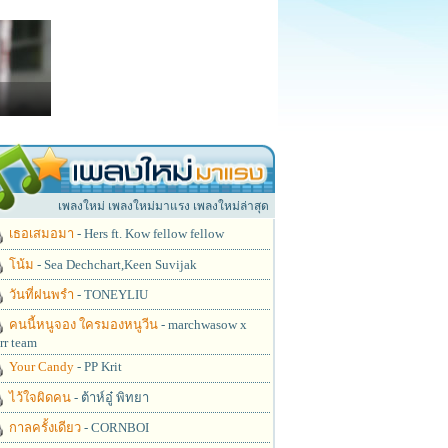
เพลงใหม่ เพลงใหม่มาแรง เพลงใหม่ล่าสุด
เธอเสมอมา
- Hers ft. Kow fellow fellow
โน้ม
- Sea Dechchart,Keen Suvijak
วันที่ฝนพรำ
- TONEYLIU
คนนี้หนูจอง ใครมองหนูวีน
- marchwasow x
rr team
Your Candy
- PP Krit
ไว้ใจผิดคน
- ต้าห์อู๋ พิทยา
กาลครั้งเดียว
- CORNBOI