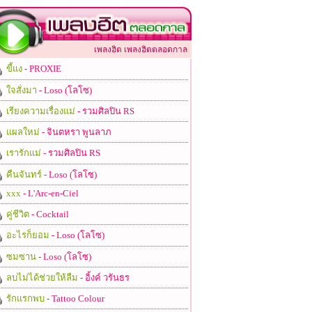
เพลงฮิต เพลงฮิตตลอดกาล
ขี้แง
- PROXIE
ใจสั่งมา
- Loso (โลโซ)
เรียงความเรื่องแม่
- รวมศิลปิน RS
แผลใหม่
- จินตหรา พูนลาภ
เรารักแม่
- รวมศิลปิน RS
คืนจันทร์
- Loso (โลโซ)
xxx
- L'Arc-en-Ciel
คู่ชีวิต
- Cocktail
อะไรก็ยอม
- Loso (โลโซ)
ซมซาน
- Loso (โลโซ)
ลบไม่ได้ช่วยให้ลืม
- อิ้งค์ วรันธร
รักแรกพบ
- Tattoo Colour