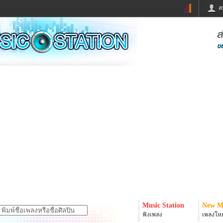
ส
ด่วน
ข่าวสั้น
ข่าวดารา
ร
หนังใหม่
ฟังเพลง
หมากรุกไทย
แชทหมากฮอส
จหวย
ผู้หญิง
แต่งงาน
ง
ทำนายฝัน
สุขภาพ
ย
ผลบอล
บ้านและการตกแต
ิมแวะพัก
กลอน
iCare
onary
เช็คความเร็วเน็ต
iPhone
er
อินสตาแกรมดารา
MSN
Music Station
New M
ฟังเพลง
เพลงใหม