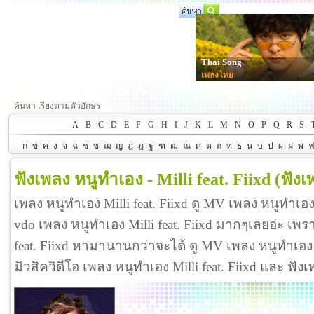
Thai Song
เพลงไทย
ค้นหา เรียงตามตัวอักษร
A
B
C
D
E
F
G
H
I
J
K
L
M
N
O
P
Q
R
S
ก
ข
ค
ง
จ
ฉ
ช
ซ
ฌ
ญ
ฎ
ฏ
ฐ
ฑ
ฒ
ณ
ด
ต
ถ
ท
ธ
น
บ
ป
ผ
ฝ
พ
ฟังเพลง หนูทำเอง - Milli feat. Fiixd
(ฟัง
เพลง หนูทำเอง Milli feat. Fiixd ดู MV เพลง หนูทำเอง 
vdo เพลง หนูทำเอง Milli feat. Fiixd มากๆเลยอ่ะ เพ
feat. Fiixd หามานานกว่าจะได้ ดู MV เพลง หนูทำเอง Milli
มิวสิควิดีโอ เพลง หนูทำเอง Milli feat. Fiixd และ ฟั