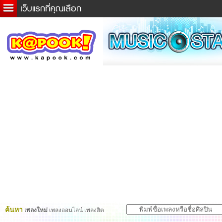
ข่าวด่วน
ละคร
เกม
ตรวจหวย
ดูดวง
ผู้ชาย
แวะชิมแวะพัก
dictionary
Twitter
ค้นหา
เพลงใหม่
เพลงออนไลน์ เพลงฮิต