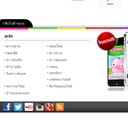
กลับไปด้านบน
สุดฮิต
คลิป
ภาพ
ปฏิทิน 2556
เฟซบุ๊ก
ทวิต
Glitter
ตรวจหวย
เพลงใหม่
เพลงฮิต
ข่าวด่วน
ข่าวบันเทิง
ข่าวฟุตบอล
ทํานายฝัน
กลอน
speedtest
วิเคราะห์บอล
แชทหมากฮอส
หมากรุกไทย
ฟังวิทยุออนไลน์
บ้านและตกแต่ง