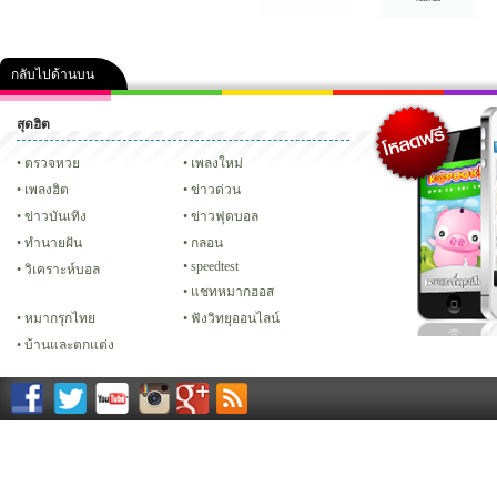
กลับไปด้านบน
สุดฮิต
คลิป
ภาพ
ปฏิทิน 2556
เฟซบุ๊ก
ทวิต
Glitter
ตรวจหวย
เพลงใหม่
เพลงฮิต
ข่าวด่วน
ข่าวบันเทิง
ข่าวฟุตบอล
ทํานายฝัน
กลอน
speedtest
วิเคราะห์บอล
แชทหมากฮอส
หมากรุกไทย
ฟังวิทยุออนไลน์
บ้านและตกแต่ง