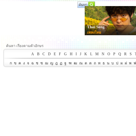
Thai Song
เพลงไทย
ค้นหา เรียงตามตัวอักษร
A
B
C
D
E
F
G
H
I
J
K
L
M
N
O
P
Q
R
S
ก
ข
ค
ง
จ
ฉ
ช
ซ
ฌ
ญ
ฎ
ฏ
ฐ
ฑ
ฒ
ณ
ด
ต
ถ
ท
ธ
น
บ
ป
ผ
ฝ
พ