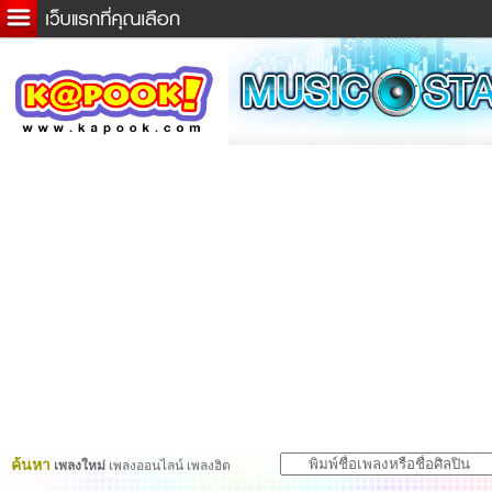
ข่าวด่วน
ละคร
เกม
ตรวจหวย
ดูดวง
ผู้ชาย
แวะชิมแวะพัก
dictionary
Twitter
ค้นหา
เพลงใหม่
เพลงออนไลน์ เพลงฮิต