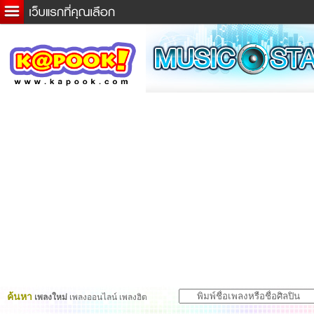
ข่าวด่วน
ละคร
เกม
ตรวจหวย
ดูดวง
ผู้ชาย
แวะชิมแวะพัก
dictionary
Twitter
ค้นหา
เพลงใหม่
เพลงออนไลน์ เพลงฮิต