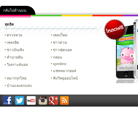
กลับไปด้านบน
สุดฮิต
คลิป
ภาพ
ปฏิทิน 2556
เฟซบุ๊ก
ทวิต
Glitter
ตรวจหวย
เพลงใหม่
เพลงฮิต
ข่าวด่วน
ข่าวบันเทิง
ข่าวฟุตบอล
ทํานายฝัน
กลอน
speedtest
วิเคราะห์บอล
แชทหมากฮอส
หมากรุกไทย
ฟังวิทยุออนไลน์
บ้านและตกแต่ง