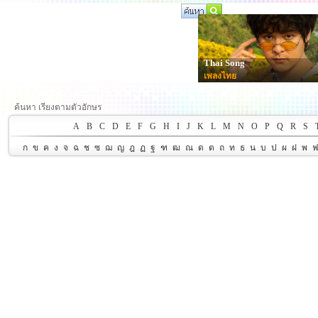
Thai Song
เพลงไทย
ค้นหา เรียงตามตัวอักษร
A
B
C
D
E
F
G
H
I
J
K
L
M
N
O
P
Q
R
S
ก
ข
ค
ง
จ
ฉ
ช
ซ
ฌ
ญ
ฎ
ฏ
ฐ
ฑ
ฒ
ณ
ด
ต
ถ
ท
ธ
น
บ
ป
ผ
ฝ
พ