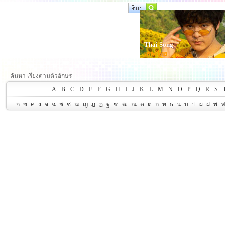
Thai Song
เพลงไทย
ค้นหา เรียงตามตัวอักษร
A
B
C
D
E
F
G
H
I
J
K
L
M
N
O
P
Q
R
S
ก
ข
ค
ง
จ
ฉ
ช
ซ
ฌ
ญ
ฎ
ฏ
ฐ
ฑ
ฒ
ณ
ด
ต
ถ
ท
ธ
น
บ
ป
ผ
ฝ
พ