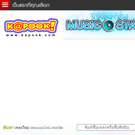
ข่าวด่วน
ละคร
เกม
ตรวจหวย
ดูดวง
ผู้ชาย
แวะชิมแวะพัก
dictionary
Twitter
ค้นหา
เพลงใหม่
เพลงออนไลน์ เพลงฮิต