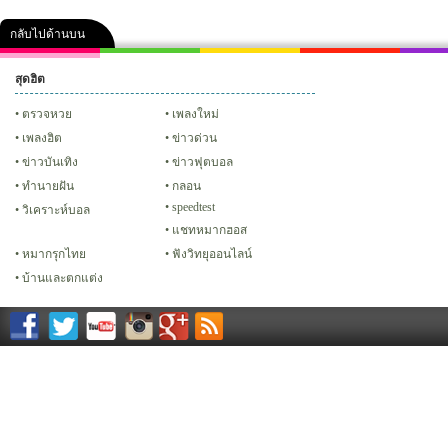
กลับไปด้านบน
สุดฮิต
คลิป
ภาพ
ปฏิทิน 2556
เฟซบุ๊ก
ทวิต
Glitter
ตรวจหวย
เพลงใหม่
เพลงฮิต
ข่าวด่วน
ข่าวบันเทิง
ข่าวฟุตบอล
ทํานายฝัน
กลอน
speedtest
วิเคราะห์บอล
แชทหมากฮอส
หมากรุกไทย
ฟังวิทยุออนไลน์
บ้านและตกแต่ง