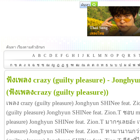
Thai Song
เพลงไทย
ค้นหา เรียงตามตัวอักษร
A
B
C
D
E
F
G
H
I
J
K
L
M
N
O
P
Q
R
S
ก
ข
ค
ง
จ
ฉ
ช
ซ
ฌ
ญ
ฎ
ฏ
ฐ
ฑ
ฒ
ณ
ด
ต
ถ
ท
ธ
น
บ
ป
ผ
ฝ
พ
ฟังเพลง crazy (guilty pleasure) - Jonghy
(ฟังเพลงcrazy (guilty pleasure))
เพลง crazy (guilty pleasure) Jonghyun SHINee feat. Z
(guilty pleasure) Jonghyun SHINee feat. Zion.T ชอบ m
pleasure) Jonghyun SHINee feat. Zion.T มากๆเลยอ่ะ 
pleasure) Jonghyun SHINee feat. Zion.T หามานานกว่