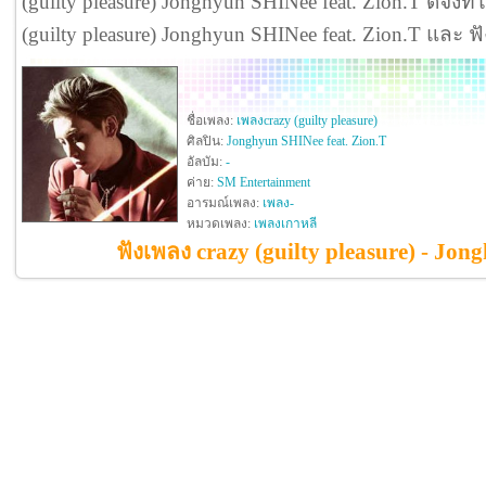
(guilty pleasure) Jonghyun SHINee feat. Zion.T ดีจังที่ไ
(guilty pleasure) Jonghyun SHINee feat. Zion.T และ
ชื่อเพลง:
เพลงcrazy (guilty pleasure)
ศิลปิน:
Jonghyun SHINee feat. Zion.T
อัลบัม:
-
ค่าย:
SM Entertainment
อารมณ์เพลง:
เพลง-
หมวดเพลง:
เพลงเกาหลี
ฟังเพลง crazy (guilty pleasure) - Jon