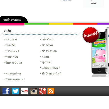
กลับไปด้านบน
สุดฮิต
คลิป
ภาพ
ปฏิทิน 2556
เฟซบุ๊ก
ทวิต
Glitter
ตรวจหวย
เพลงใหม่
เพลงฮิต
ข่าวด่วน
ข่าวบันเทิง
ข่าวฟุตบอล
ทํานายฝัน
กลอน
speedtest
วิเคราะห์บอล
แชทหมากฮอส
หมากรุกไทย
ฟังวิทยุออนไลน์
บ้านและตกแต่ง