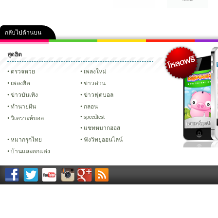
กลับไปด้านบน
สุดฮิต
คลิป
ภาพ
ปฏิทิน 2556
เฟซบุ๊ก
ทวิต
Glitter
ตรวจหวย
เพลงใหม่
เพลงฮิต
ข่าวด่วน
ข่าวบันเทิง
ข่าวฟุตบอล
ทํานายฝัน
กลอน
speedtest
วิเคราะห์บอล
แชทหมากฮอส
หมากรุกไทย
ฟังวิทยุออนไลน์
บ้านและตกแต่ง