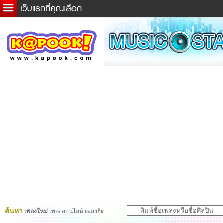
ข่าวด่วน
ละคร
เกม
ตรวจหวย
ดูดวง
ผู้ชาย
แวะชิมแวะพัก
dictionary
Twitter
ค้นหา
เพลงใหม่
เพลงออนไลน์ เพลงฮิต