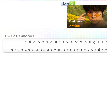
Thai Song
เพลงไทย
ค้นหา เรียงตามตัวอักษร
A
B
C
D
E
F
G
H
I
J
K
L
M
N
O
P
Q
R
S
ก
ข
ค
ง
จ
ฉ
ช
ซ
ฌ
ญ
ฎ
ฏ
ฐ
ฑ
ฒ
ณ
ด
ต
ถ
ท
ธ
น
บ
ป
ผ
ฝ
พ