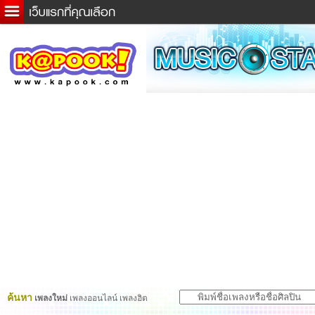
ข่าวด่วน
ละคร
เกม
ตรวจหวย
ดูดวง
ผู้ชาย
แวะชิมแวะพัก
dictionary
Twitter
ค้นหา
เพลงใหม่
เพลงออนไลน์ เพลงฮิต