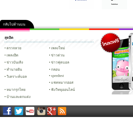
กลับไปด้านบน
สุดฮิต
คลิป
ภาพ
ปฏิทิน 2556
เฟซบุ๊ก
ทวิต
Glitter
ตรวจหวย
เพลงใหม่
เพลงฮิต
ข่าวด่วน
ข่าวบันเทิง
ข่าวฟุตบอล
ทํานายฝัน
กลอน
speedtest
วิเคราะห์บอล
แชทหมากฮอส
หมากรุกไทย
ฟังวิทยุออนไลน์
บ้านและตกแต่ง