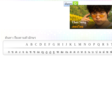
Thai Song
เพลงไทย
ค้นหา เรียงตามตัวอักษร
A
B
C
D
E
F
G
H
I
J
K
L
M
N
O
P
Q
R
S
ก
ข
ค
ง
จ
ฉ
ช
ซ
ฌ
ญ
ฎ
ฏ
ฐ
ฑ
ฒ
ณ
ด
ต
ถ
ท
ธ
น
บ
ป
ผ
ฝ
พ