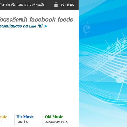
มัครสมาชิก ได้มากกว่าที่คุณคิด
เข้าระบบ
เข้าระบบด้วย User Kapook
ดูทีวี
ฟังวิทยุออนไลน์
Email
Glitter
Password
แม่และเด็ก
สัตว์เลี้ยง
่ง
ท่องเที่ยว
การศึกษา
เข้าระบบด้วย Facebook
Facebook
usic
Hit Music
Old Music
่
เพลงฮิต
เพลงเก่าเพราะๆ