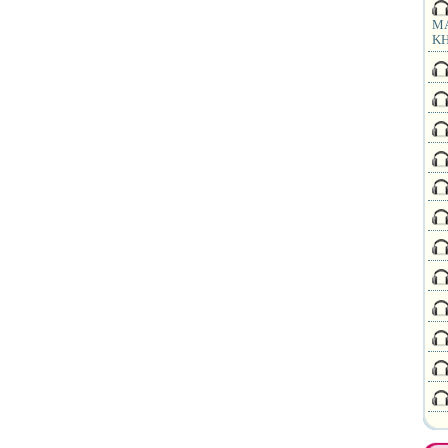
MA
KH