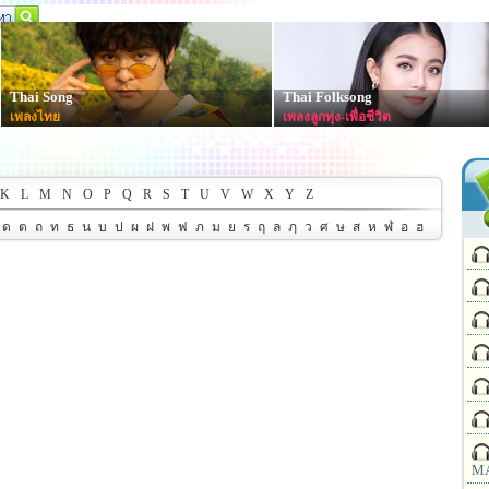
Thai Song
Thai Folksong
เพลงไทย
เพลงลูกทุ่ง-เพื่อชีวิต
K
L
M
N
O
P
Q
R
S
T
U
V
W
X
Y
Z
ด
ต
ถ
ท
ธ
น
บ
ป
ผ
ฝ
พ
ฟ
ภ
ม
ย
ร
ฤ
ล
ฦ
ว
ศ
ษ
ส
ห
ฬ
อ
ฮ
MA