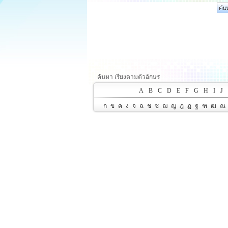
ค้นหา เรียงตามตัวอักษร
A
B
C
D
E
F
G
H
I
J
ก
ข
ค
ง
จ
ฉ
ช
ซ
ฌ
ญ
ฎ
ฏ
ฐ
ฑ
ฒ
ณ