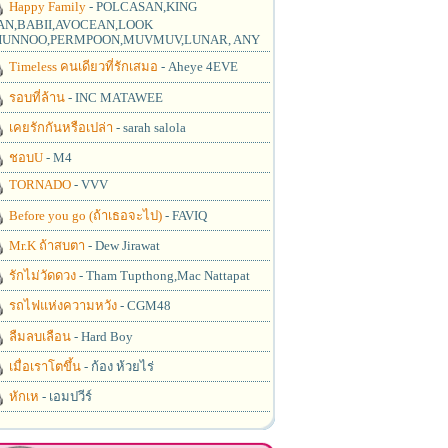
Happy Family
- POLCASAN,KING
N,BABII,AVOCEAN,LOOK
UNNOO,PERMPOON,MUVMUV,LUNAR, ANY
Timeless คนเดียวที่รักเสมอ
- Aheye 4EVE
รอบที่ล้าน
- INC MATAWEE
เคยรักกันหรือเปล่า
- sarah salola
ชอบU
- M4
TORNADO
- VVV
Before you go (ถ้าเธอจะไป)
- FAVIQ
Mr.K ถ้าสบตา
- Dew Jirawat
รักไม่วัดดวง
- Tham Tupthong,Mac Nattapat
รถไฟแห่งความหวัง
- CGM48
ลืมลบเลือน
- Hard Boy
เมื่อเราโตขึ้น
- ก้อง ห้วยไร่
หักเห
- เอมปวีร์