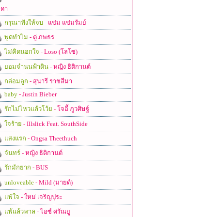
ดา
กรุณาฟังให้จบ
- แช่ม แช่มรัมย์
พูดทำไม
- ตู่ ภพธร
ไม่คิดนอกใจ
- Loso (โลโซ)
ยอมจำนนฟ้าดิน
- หญิง ธิติกานต์
กล่อมลูก
- สุนารี ราชสีมา
baby
- Justin Bieber
รักไม่ไหวแล้วโว้ย
- โจอี้ ภูวศิษฐ์
ใจร้าย
- Illslick Feat. SouthSide
แสงแรก
- Ongsa Theethuch
จันทร์
- หญิง ธิติกานต์
รักมักยาก
- BUS
unloveable
- Mild (มายด์)
แพ้ใจ
- ใหม่ เจริญปุระ
แพ้แล้วพาล
- ไอซ์ ศรัณยู