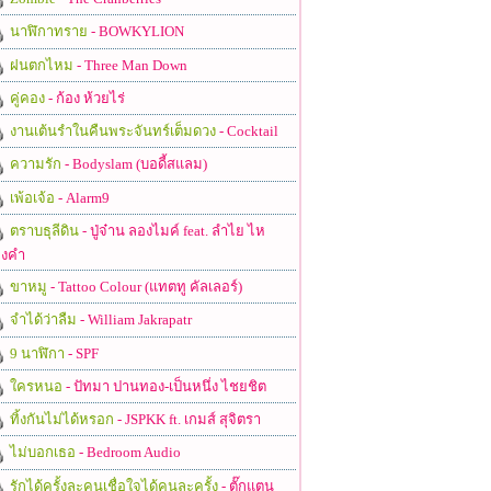
นาฬิกาทราย
- BOWKYLION
ฝนตกไหม
- Three Man Down
คู่คอง
- ก้อง ห้วยไร่
งานเต้นรำในคืนพระจันทร์เต็มดวง
- Cocktail
ความรัก
- Bodyslam (บอดี้สแลม)
เพ้อเจ้อ
- Alarm9
ตราบธุลีดิน
- ปู่จ๋าน ลองไมค์ feat. ลำไย ไห
งคำ
ขาหมู
- Tattoo Colour (แทตทู คัลเลอร์)
จำได้ว่าลืม
- William Jakrapatr
9 นาฬิกา
- SPF
ใครหนอ
- ปัทมา ปานทอง-เป็นหนึ่ง ไชยชิต
ทิ้งกันไม่ได้หรอก
- JSPKK ft. เกมส์ สุจิตรา
ไม่บอกเธอ
- Bedroom Audio
รักได้ครั้งละคนเชื่อใจได้คนละครั้ง
- ตั๊กแตน