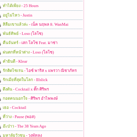
ทำได้เพียง
- 25 Hours
อยู่ไม่ไหว
- Justin
สิลืมเขาแล้วล่ะ
- เน็ค นฤพล ft. WanMai
พันธ์ทิพย์
- Loso (โลโซ)
คืนจันทร์
- เสก โลโซ Feat. มาช่า
ฝนตกที่หน้าต่าง
- Loso (โลโซ)
คำยินดี
- Klear
รักติดไซเรน
- ไอซ์ พาริส x แพรวา ณิชาภัทร
รักเมียที่สุดในโลก
- Illslick
ดึงดัน
- Cocktail x ตั๊ก ศิริพร
กอดคนนอกใจ
- ศิริพร อำไพพงษ์
เธอ
- Cocktail
ที่ว่าง
- Pause (พอส)
อ๊ะป่าว
- The 38 Years Ago
มหาลัยวัวชน
- วงพัทลุง