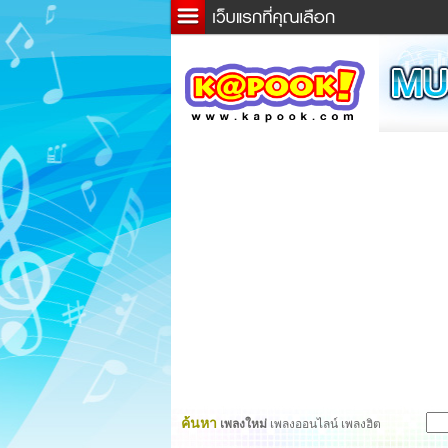
ข่าว
ละค
เกม
ตรว
ดูดว
ผู้ชา
แวะช
dicti
Twitt
ค้นหา
เพลงใหม่
เพลงออนไลน์ เพลงฮิต