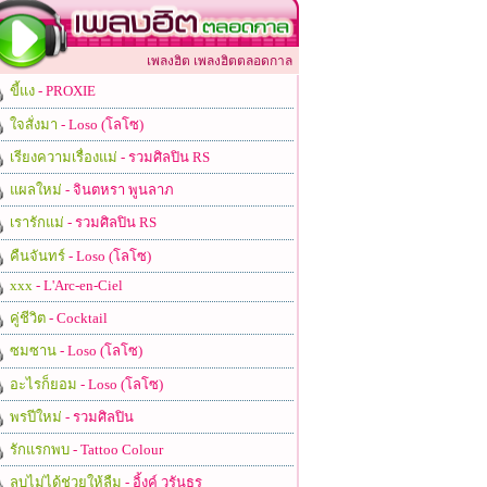
เพลงฮิต เพลงฮิตตลอดกาล
ขี้แง
- PROXIE
ใจสั่งมา
- Loso (โลโซ)
เรียงความเรื่องแม่
- รวมศิลปิน RS
แผลใหม่
- จินตหรา พูนลาภ
เรารักแม่
- รวมศิลปิน RS
คืนจันทร์
- Loso (โลโซ)
xxx
- L'Arc-en-Ciel
คู่ชีวิต
- Cocktail
ซมซาน
- Loso (โลโซ)
อะไรก็ยอม
- Loso (โลโซ)
พรปีใหม่
- รวมศิลปิน
รักแรกพบ
- Tattoo Colour
ลบไม่ได้ช่วยให้ลืม
- อิ้งค์ วรันธร