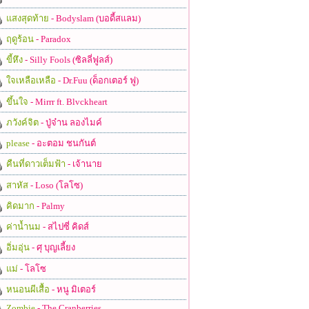
แสงสุดท้าย
- Bodyslam (บอดี้สแลม)
ฤดูร้อน
- Paradox
ขี้หึง
- Silly Fools (ซิลลี่ฟูลส์)
ใจเหลือเหลือ
- Dr.Fuu (ด็อกเตอร์ ฟู)
ขึ้นใจ
- Mirrr ft. Blvckheart
ภวังค์จิต
- ปู่จ๋าน ลองไมค์
please
- อะตอม ชนกันต์
คืนที่ดาวเต็มฟ้า
- เจ้านาย
สาหัส
- Loso (โลโซ)
คิดมาก
- Palmy
ค่าน้ำนม
- สไปซี่ คิดส์
อิ่มอุ่น
- ศุ บุญเลี้ยง
แม่
- โลโซ
หนอนผีเสื้อ
- หนู มิเตอร์
Zombie
- The Cranberries