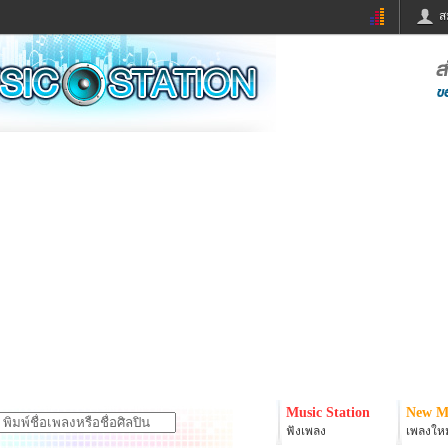
ส
ด่วน
ข่าวสั้น
ข่าวดารา
ร
หนังใหม่
ฟังเพลง
หมากรุกไทย
แชทหมากฮอส
จหวย
ผู้หญิง
แต่งงาน
ง
ทำนายฝัน
สุขภาพ
ย
ผลบอล
บ้านและการตกแต
ิมแวะพัก
กลอน
iCare
onary
เช็คความเร็วเน็ต
iPhone
er
อินสตาแกรมดารา
MSN
Music Station
New M
ฟังเพลง
เพลงใหม