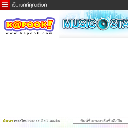
ข่าวด่วน
ละคร
เกม
ตรวจหวย
ดูดวง
ผู้ชาย
แวะชิมแวะพัก
dictionary
Twitter
ค้นหา
เพลงใหม่
เพลงออนไลน์ เพลงฮิต