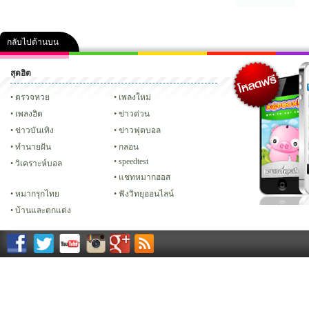
กลับไปด้านบน
สุดฮิต
คลิป
ภาพ
ปฏิทิน 2556
เฟซบุ๊ก
ทวิต
Glitter
ตรวจหวย
เพลงใหม่
เพลงฮิต
ข่าวด่วน
ข่าวบันเทิง
ข่าวฟุตบอล
ทํานายฝัน
กลอน
speedtest
วิเคราะห์บอล
แชทหมากฮอส
หมากรุกไทย
ฟังวิทยุออนไลน์
บ้านและตกแต่ง