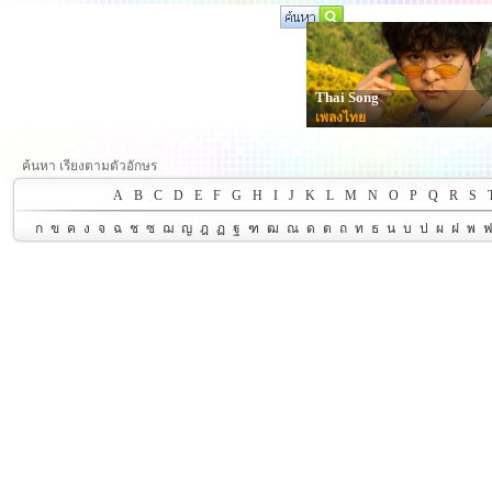
Thai Song
เพลงไทย
ค้นหา เรียงตามตัวอักษร
A
B
C
D
E
F
G
H
I
J
K
L
M
N
O
P
Q
R
S
ก
ข
ค
ง
จ
ฉ
ช
ซ
ฌ
ญ
ฎ
ฏ
ฐ
ฑ
ฒ
ณ
ด
ต
ถ
ท
ธ
น
บ
ป
ผ
ฝ
พ