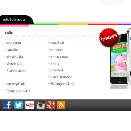
กลับไปด้านบน
สุดฮิต
คลิป
ภาพ
ปฏิทิน 2556
เฟซบุ๊ก
ทวิต
Glitter
ตรวจหวย
เพลงใหม่
เพลงฮิต
ข่าวด่วน
ข่าวบันเทิง
ข่าวฟุตบอล
ทํานายฝัน
กลอน
speedtest
วิเคราะห์บอล
แชทหมากฮอส
หมากรุกไทย
ฟังวิทยุออนไลน์
บ้านและตกแต่ง