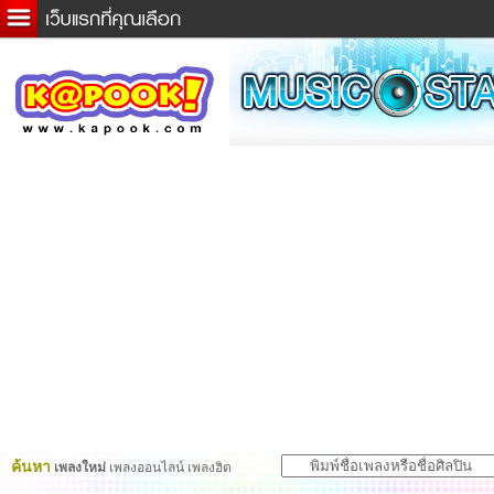
ข่าวด่วน
ละคร
เกม
ตรวจหวย
ดูดวง
ผู้ชาย
แวะชิมแวะพัก
dictionary
Twitter
ค้นหา
เพลงใหม่
เพลงออนไลน์ เพลงฮิต