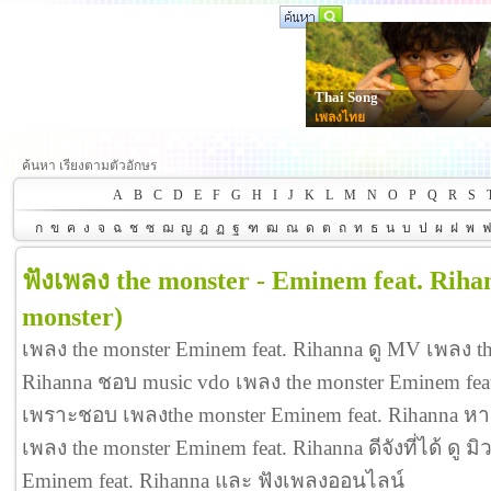
Thai Song
เพลงไทย
ค้นหา เรียงตามตัวอักษร
A
B
C
D
E
F
G
H
I
J
K
L
M
N
O
P
Q
R
S
ก
ข
ค
ง
จ
ฉ
ช
ซ
ฌ
ญ
ฎ
ฏ
ฐ
ฑ
ฒ
ณ
ด
ต
ถ
ท
ธ
น
บ
ป
ผ
ฝ
พ
ฟังเพลง the monster - Eminem feat. Riha
monster)
เพลง the monster Eminem feat. Rihanna ดู MV เพลง th
Rihanna ชอบ music vdo เพลง the monster Eminem fea
เพราะชอบ เพลงthe monster Eminem feat. Rihanna ห
เพลง the monster Eminem feat. Rihanna ดีจังที่ได้ ดู มิ
Eminem feat. Rihanna และ ฟังเพลงออนไลน์