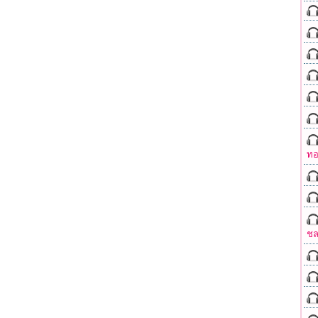
ทอ
ชล