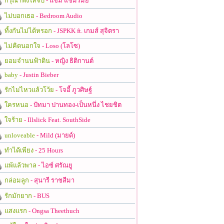
กรุณาฟังให้จบ
- แช่ม แช่มรัมย์
ไม่บอกเธอ
- Bedroom Audio
ทิ้งกันไม่ได้หรอก
- JSPKK ft. เกมส์ สุจิตรา
ไม่คิดนอกใจ
- Loso (โลโซ)
ยอมจำนนฟ้าดิน
- หญิง ธิติกานต์
baby
- Justin Bieber
รักไม่ไหวแล้วโว้ย
- โจอี้ ภูวศิษฐ์
ใครหนอ
- ปัทมา ปานทอง-เป็นหนึ่ง ไชยชิต
ใจร้าย
- Illslick Feat. SouthSide
unloveable
- Mild (มายด์)
ทำได้เพียง
- 25 Hours
แพ้แล้วพาล
- ไอซ์ ศรัณยู
กล่อมลูก
- สุนารี ราชสีมา
รักมักยาก
- BUS
แสงแรก
- Ongsa Theethuch