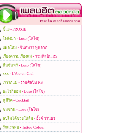
เพลงฮิต เพลงฮิตตลอดกาล
ขี้แง
- PROXIE
ใจสั่งมา
- Loso (โลโซ)
แผลใหม่
- จินตหรา พูนลาภ
เรียงความเรื่องแม่
- รวมศิลปิน RS
คืนจันทร์
- Loso (โลโซ)
xxx
- L'Arc-en-Ciel
เรารักแม่
- รวมศิลปิน RS
อะไรก็ยอม
- Loso (โลโซ)
คู่ชีวิต
- Cocktail
ซมซาน
- Loso (โลโซ)
ลบไม่ได้ช่วยให้ลืม
- อิ้งค์ วรันธร
รักแรกพบ
- Tattoo Colour