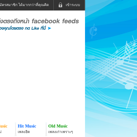
มัครสมาชิก ได้มากกว่าที่คุณคิด
เข้าระบบ
เข้าระบบด้วย User Kapook
ดูทีวี
ฟังวิทยุออนไลน์
Email
Glitter
Password
แม่และเด็ก
สัตว์เลี้ยง
่ง
ท่องเที่ยว
การศึกษา
เข้าระบบด้วย Facebook
Facebook
usic
Hit Music
Old Music
่
เพลงฮิต
เพลงเก่าเพราะๆ