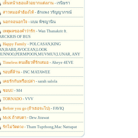
เห็นหน้าเธอแล้วอยากแต่งงาน
- เรนิษรา
สาวหมอลำฮ้องไห้
- ฮักแพง วรัญญาภรณ์
นอกจอนอกใจ
- แบม พิชญานิน
เหตุผลของคำว่ารัก
- Wan Thanakrit ft.
RCKRIS OF BUS
Happy Family
- POLCASAN,KING
N,BABII,AVOCEAN,LOOK
UNNOO,PERMPOON,MUVMUV,LUNAR, ANY
Timeless คนเดียวที่รักเสมอ
- Aheye 4EVE
รอบที่ล้าน
- INC MATAWEE
เคยรักกันหรือเปล่า
- sarah salola
ชอบU
- M4
TORNADO
- VVV
Before you go (ถ้าเธอจะไป)
- FAVIQ
Mr.K ถ้าสบตา
- Dew Jirawat
รักไม่วัดดวง
- Tham Tupthong,Mac Nattapat