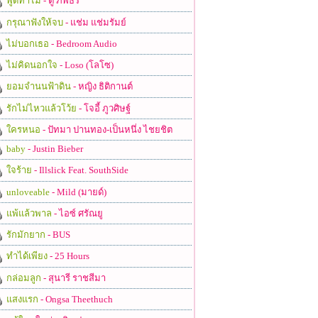
พูดทำไม
- ตู่ ภพธร
กรุณาฟังให้จบ
- แช่ม แช่มรัมย์
ไม่บอกเธอ
- Bedroom Audio
ไม่คิดนอกใจ
- Loso (โลโซ)
ยอมจำนนฟ้าดิน
- หญิง ธิติกานต์
รักไม่ไหวแล้วโว้ย
- โจอี้ ภูวศิษฐ์
ใครหนอ
- ปัทมา ปานทอง-เป็นหนึ่ง ไชยชิต
baby
- Justin Bieber
ใจร้าย
- Illslick Feat. SouthSide
unloveable
- Mild (มายด์)
แพ้แล้วพาล
- ไอซ์ ศรัณยู
รักมักยาก
- BUS
ทำได้เพียง
- 25 Hours
กล่อมลูก
- สุนารี ราชสีมา
แสงแรก
- Ongsa Theethuch