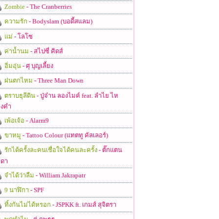
Zombie
- The Cranberries
ความรัก
- Bodyslam (บอดี้สแลม)
แม่
- โลโซ
ค่าน้ำนม
- สไปซี่ คิดส์
อิ่มอุ่น
- ศุ บุญเลี้ยง
ฝนตกไหม
- Three Man Down
ตราบธุลีดิน
- ปู่จ๋าน ลองไมค์ feat. ลำไย ไห
งคำ
เพ้อเจ้อ
- Alarm9
ขาหมู
- Tattoo Colour (แทตทู คัลเลอร์)
รักได้ครั้งละคนเชื่อใจได้คนละครั้ง
- ตั๊กแตน
ดา
จำได้ว่าลืม
- William Jakrapatr
9 นาฬิกา
- SPF
ทิ้งกันไม่ได้หรอก
- JSPKK ft. เกมส์ สุจิตรา