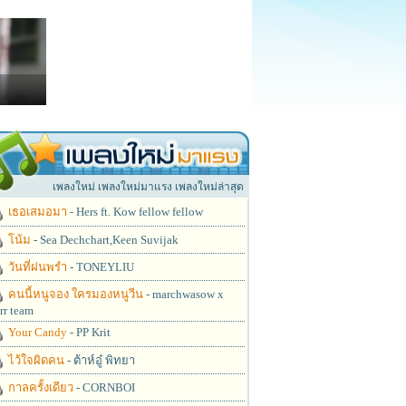
เพลงใหม่ เพลงใหม่มาแรง เพลงใหม่ล่าสุด
เธอเสมอมา
- Hers ft. Kow fellow fellow
โน้ม
- Sea Dechchart,Keen Suvijak
วันที่ฝนพรำ
- TONEYLIU
คนนี้หนูจอง ใครมองหนูวีน
- marchwasow x
rr team
Your Candy
- PP Krit
ไว้ใจผิดคน
- ต้าห์อู๋ พิทยา
กาลครั้งเดียว
- CORNBOI