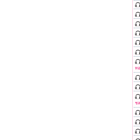
ทอ
ชล