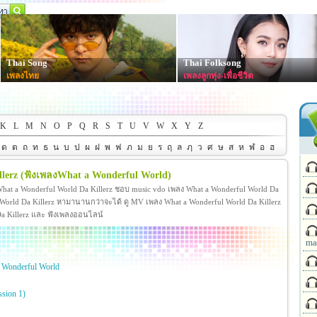
Thai Song
Thai Folksong
เพลงไทย
เพลงลูกทุ่ง-เพื่อชีวิต
K
L
M
N
O
P
Q
R
S
T
U
V
W
X
Y
Z
ด
ต
ถ
ท
ธ
น
บ
ป
ผ
ฝ
พ
ฟ
ภ
ม
ย
ร
ฤ
ล
ฦ
ว
ศ
ษ
ส
ห
ฬ
อ
ฮ
lerz
(ฟังเพลงWhat a Wonderful World)
What a Wonderful World Da Killerz ชอบ music vdo เพลง What a Wonderful World Da
orld Da Killerz หามานานกว่าจะได้ ดู MV เพลง What a Wonderful World Da Killerz
d Da Killerz และ ฟังเพลงออนไลน์
ma
 Wonderful World
sion 1)