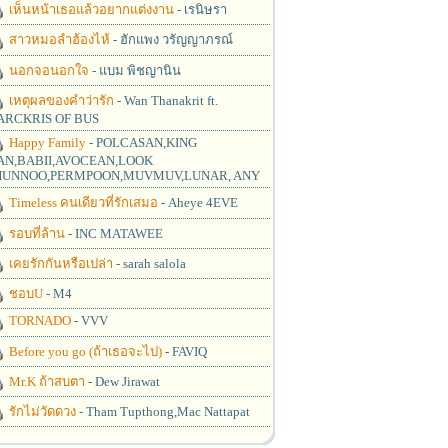
เห็นหน้าเธอแล้วอยากแต่งงาน
- เรนิษรา
สาวหมอลำฮ้องไห้
- ฮักแพง วรัญญาภรณ์
นอกจอนอกใจ
- แบม พิชญานิน
เหตุผลของคำว่ารัก
- Wan Thanakrit ft.
RCKRIS OF BUS
Happy Family
- POLCASAN,KING
N,BABII,AVOCEAN,LOOK
UNNOO,PERMPOON,MUVMUV,LUNAR, ANY
Timeless คนเดียวที่รักเสมอ
- Aheye 4EVE
รอบที่ล้าน
- INC MATAWEE
เคยรักกันหรือเปล่า
- sarah salola
ชอบU
- M4
TORNADO
- VVV
Before you go (ถ้าเธอจะไป)
- FAVIQ
Mr.K ถ้าสบตา
- Dew Jirawat
รักไม่วัดดวง
- Tham Tupthong,Mac Nattapat