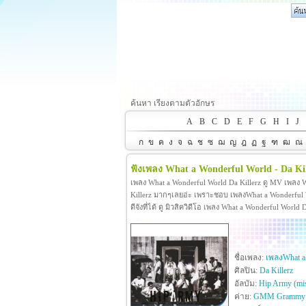
ค้นหา เรียงตามตัวอักษร
A
B
C
D
E
F
G
H
I
J
ก
ข
ค
ง
จ
ฉ
ช
ซ
ฌ
ญ
ฎ
ฏ
ฐ
ฑ
ฒ
ณ
ฟังเพลง What a Wonderful World - Da Kil
เพลง What a Wonderful World Da Killerz ดู MV เพลง 
Killerz มากๆเลยอ่ะ เพราะชอบ เพลงWhat a Wonderful W
ดีจังที่ได้ ดู มิวสิควิดีโอ เพลง What a Wonderful Worl
ชื่อเพลง:
เพลงWhat a
ศิลปิน:
Da Killerz
อัลบัม:
Hip Army (mis
ค่าย:
GMM Grammy