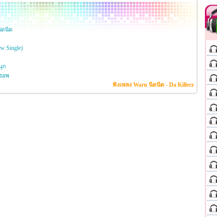
ิดนิด
ew Single)
ุก
ฮอพ
ฟังเพลง Warn นิดนิด - Da Killerz