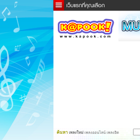
ข่าว
ละค
เกม
ตรว
ดูดว
ผู้ชา
แวะช
dicti
Twitt
ค้นหา
เพลงใหม่
เพลงออนไลน์ เพลงฮิต