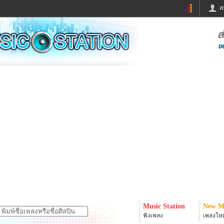
ส
ด่วน
ข่าวสั้น
ข่าวดารา
ร
หนังใหม่
ฟังเพลง
หมากรุกไทย
แชทหมากฮอส
จหวย
ผู้หญิง
แต่งงาน
ง
ทำนายฝัน
สุขภาพ
ย
ผลบอล
บ้านและการตกแต
ิมแวะพัก
กลอน
iCare
onary
เช็คความเร็วเน็ต
iPhone
er
อินสตาแกรมดารา
MSN
Music Station
New M
ฟังเพลง
เพลงใหม