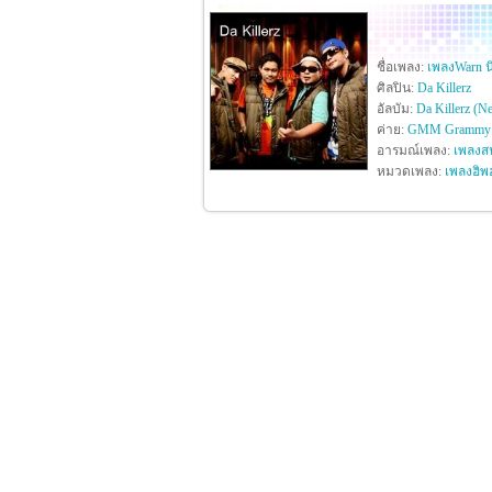
ชื่อเพลง:
เพลงWarn น
ศิลปิน:
Da Killerz
อัลบัม:
Da Killerz (N
ค่าย:
GMM Grammy
อารมณ์เพลง:
เพลงสน
หมวดเพลง:
เพลงฮิพ