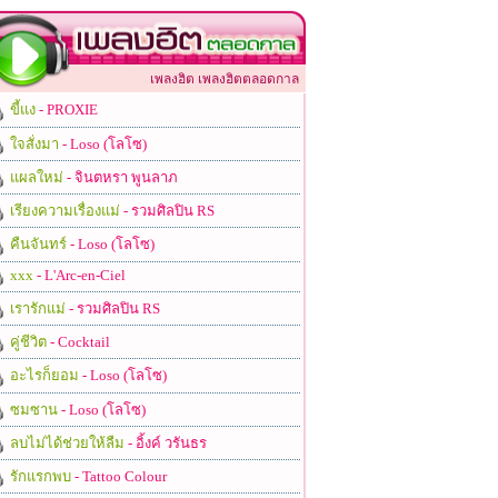
เพลงฮิต เพลงฮิตตลอดกาล
ขี้แง
- PROXIE
ใจสั่งมา
- Loso (โลโซ)
แผลใหม่
- จินตหรา พูนลาภ
เรียงความเรื่องแม่
- รวมศิลปิน RS
คืนจันทร์
- Loso (โลโซ)
xxx
- L'Arc-en-Ciel
เรารักแม่
- รวมศิลปิน RS
คู่ชีวิต
- Cocktail
อะไรก็ยอม
- Loso (โลโซ)
ซมซาน
- Loso (โลโซ)
ลบไม่ได้ช่วยให้ลืม
- อิ้งค์ วรันธร
รักแรกพบ
- Tattoo Colour