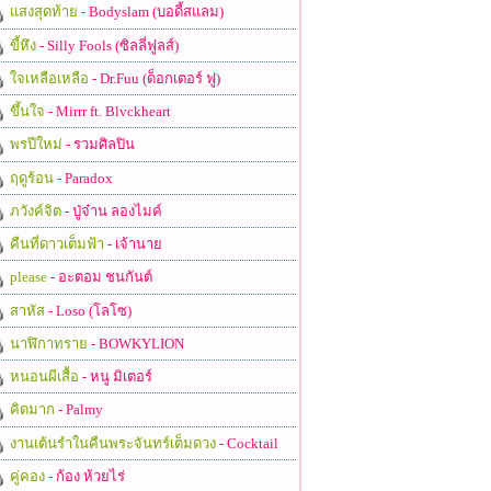
แสงสุดท้าย
- Bodyslam (บอดี้สแลม)
ขี้หึง
- Silly Fools (ซิลลี่ฟูลส์)
ใจเหลือเหลือ
- Dr.Fuu (ด็อกเตอร์ ฟู)
ขึ้นใจ
- Mirrr ft. Blvckheart
พรปีใหม่
- รวมศิลปิน
ฤดูร้อน
- Paradox
ภวังค์จิต
- ปู่จ๋าน ลองไมค์
คืนที่ดาวเต็มฟ้า
- เจ้านาย
please
- อะตอม ชนกันต์
สาหัส
- Loso (โลโซ)
นาฬิกาทราย
- BOWKYLION
หนอนผีเสื้อ
- หนู มิเตอร์
คิดมาก
- Palmy
งานเต้นรำในคืนพระจันทร์เต็มดวง
- Cocktail
คู่คอง
- ก้อง ห้วยไร่