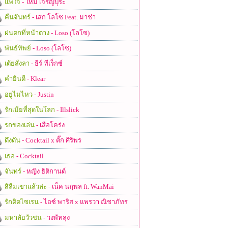
แพ้ใจ
- ใหม่ เจริญปุระ
คืนจันทร์
- เสก โลโซ Feat. มาช่า
ฝนตกที่หน้าต่าง
- Loso (โลโซ)
พันธ์ทิพย์
- Loso (โลโซ)
เต้ยสั่งลา
- ธีร์ ทีเร็กซ์
คำยินดี
- Klear
อยู่ไม่ไหว
- Justin
รักเมียที่สุดในโลก
- Illslick
รถของเล่น
- เสือโคร่ง
ดึงดัน
- Cocktail x ตั๊ก ศิริพร
เธอ
- Cocktail
จันทร์
- หญิง ธิติกานต์
สิลืมเขาแล้วล่ะ
- เน็ค นฤพล ft. WanMai
รักติดไซเรน
- ไอซ์ พาริส x แพรวา ณิชาภัทร
มหาลัยวัวชน
- วงพัทลุง