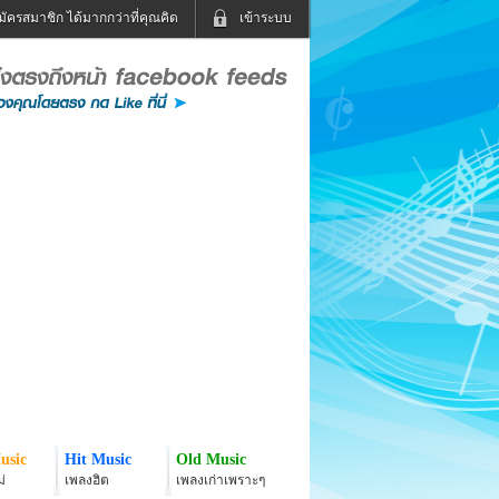
มัครสมาชิก ได้มากกว่าที่คุณคิด
เข้าระบบ
เข้าระบบด้วย User Kapook
ดูทีวี
ฟังวิทยุออนไลน์
Email
Glitter
Password
แม่และเด็ก
สัตว์เลี้ยง
่ง
ท่องเที่ยว
การศึกษา
เข้าระบบด้วย Facebook
Facebook
usic
Hit Music
Old Music
่
เพลงฮิต
เพลงเก่าเพราะๆ