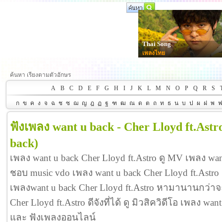
Thai Song
เพลงไทย
ค้นหา เรียงตามตัวอักษร
A
B
C
D
E
F
G
H
I
J
K
L
M
N
O
P
Q
R
S
ก
ข
ค
ง
จ
ฉ
ช
ซ
ฌ
ญ
ฎ
ฏ
ฐ
ฑ
ฒ
ณ
ด
ต
ถ
ท
ธ
น
บ
ป
ผ
ฝ
พ
ฟังเพลง want u back - Cher Lloyd ft.Astr
back)
เพลง want u back Cher Lloyd ft.Astro ดู MV เพลง want
ชอบ music vdo เพลง want u back Cher Lloyd ft.Ast
เพลงwant u back Cher Lloyd ft.Astro หามานานกว่าจะ
Cher Lloyd ft.Astro ดีจังที่ได้ ดู มิวสิควิดีโอ เพลง wan
และ ฟังเพลงออนไลน์