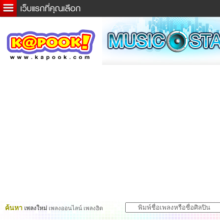
ข่าวด่วน
ละคร
เกม
ตรวจหวย
ดูดวง
ผู้ชาย
แวะชิมแวะพัก
dictionary
Twitter
ค้นหา
เพลงใหม่
เพลงออนไลน์ เพลงฮิต