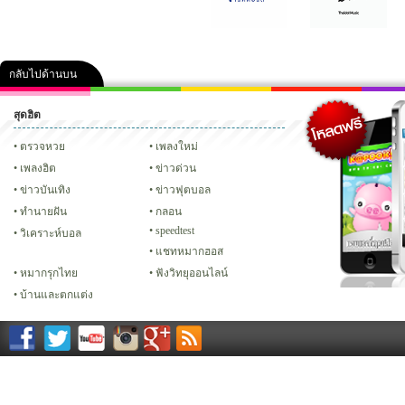
กลับไปด้านบน
สุดฮิต
คลิป
ภาพ
ปฏิทิน 2556
เฟซบุ๊ก
ทวิต
Glitter
ตรวจหวย
เพลงใหม่
เพลงฮิต
ข่าวด่วน
ข่าวบันเทิง
ข่าวฟุตบอล
ทํานายฝัน
กลอน
speedtest
วิเคราะห์บอล
แชทหมากฮอส
หมากรุกไทย
ฟังวิทยุออนไลน์
บ้านและตกแต่ง