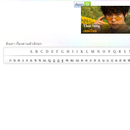
Thai Song
เพลงไทย
ค้นหา เรียงตามตัวอักษร
A
B
C
D
E
F
G
H
I
J
K
L
M
N
O
P
Q
R
S
ก
ข
ค
ง
จ
ฉ
ช
ซ
ฌ
ญ
ฎ
ฏ
ฐ
ฑ
ฒ
ณ
ด
ต
ถ
ท
ธ
น
บ
ป
ผ
ฝ
พ