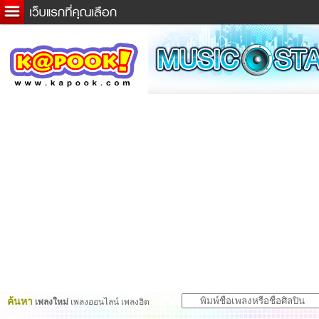
ข่าวด่วน
ละคร
เกม
ตรวจหวย
ดูดวง
ผู้ชาย
แวะชิมแวะพัก
dictionary
Twitter
ค้นหา
เพลงใหม่
เพลงออนไลน์ เพลงฮิต