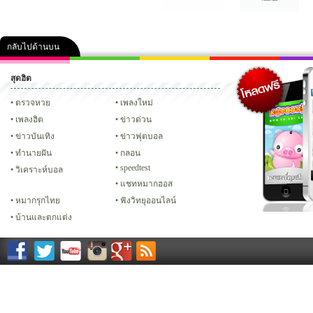
กลับไปด้านบน
สุดฮิต
คลิป
ภาพ
ปฏิทิน 2556
เฟซบุ๊ก
ทวิต
Glitter
ตรวจหวย
เพลงใหม่
เพลงฮิต
ข่าวด่วน
ข่าวบันเทิง
ข่าวฟุตบอล
ทํานายฝัน
กลอน
speedtest
วิเคราะห์บอล
แชทหมากฮอส
หมากรุกไทย
ฟังวิทยุออนไลน์
บ้านและตกแต่ง