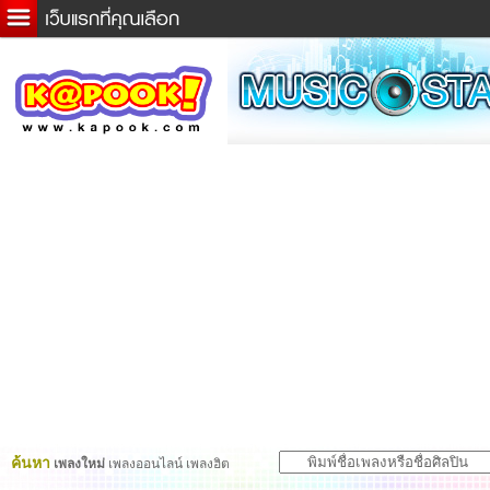
ข่าวด่วน
ละคร
เกม
ตรวจหวย
ดูดวง
ผู้ชาย
แวะชิมแวะพัก
dictionary
Twitter
ค้นหา
เพลงใหม่
เพลงออนไลน์ เพลงฮิต