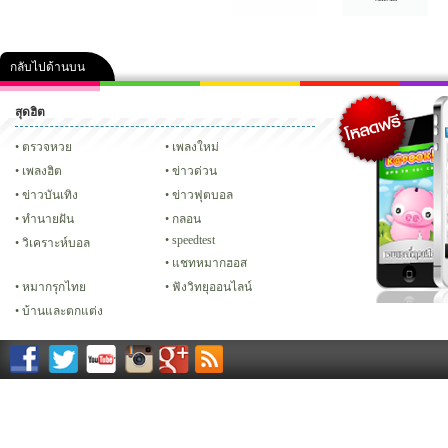
กลับไปด้านบน
สุดฮิต
คลิป
ภาพ
ปฏิทิน 2556
เฟซบุ๊ก
ทวิต
Glitter
ตรวจหวย
เพลงใหม่
เพลงฮิต
ข่าวด่วน
ข่าวบันเทิง
ข่าวฟุตบอล
ทํานายฝัน
กลอน
speedtest
วิเคราะห์บอล
แชทหมากฮอส
หมากรุกไทย
ฟังวิทยุออนไลน์
บ้านและตกแต่ง