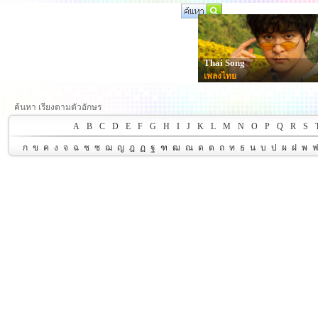
Thai Song
เพลงไทย
ค้นหา เรียงตามตัวอักษร
A
B
C
D
E
F
G
H
I
J
K
L
M
N
O
P
Q
R
S
ก
ข
ค
ง
จ
ฉ
ช
ซ
ฌ
ญ
ฎ
ฏ
ฐ
ฑ
ฒ
ณ
ด
ต
ถ
ท
ธ
น
บ
ป
ผ
ฝ
พ