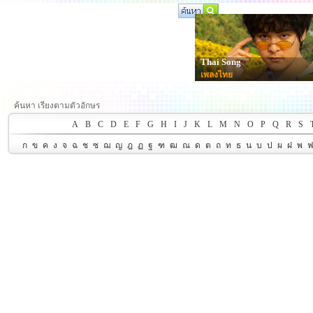
Thai Song
เพลงไทย
ค้นหา เรียงตามตัวอักษร
A
B
C
D
E
F
G
H
I
J
K
L
M
N
O
P
Q
R
S
ก
ข
ค
ง
จ
ฉ
ช
ซ
ฌ
ญ
ฎ
ฏ
ฐ
ฑ
ฒ
ณ
ด
ต
ถ
ท
ธ
น
บ
ป
ผ
ฝ
พ