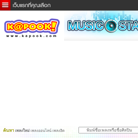
ข่าวด่วน
ละคร
เกม
ตรวจหวย
ดูดวง
ผู้ชาย
แวะชิมแวะพัก
dictionary
Twitter
ค้นหา
เพลงใหม่
เพลงออนไลน์ เพลงฮิต