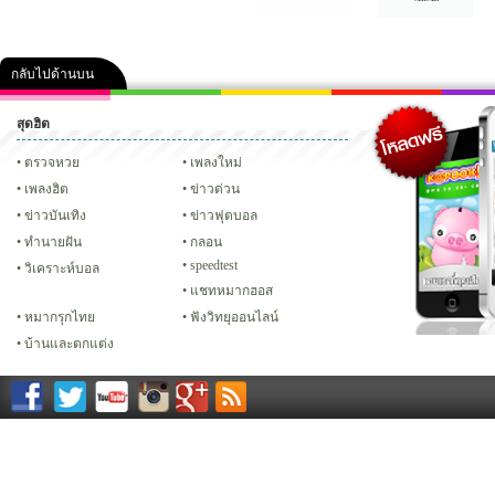
กลับไปด้านบน
สุดฮิต
คลิป
ภาพ
ปฏิทิน 2556
เฟซบุ๊ก
ทวิต
Glitter
ตรวจหวย
เพลงใหม่
เพลงฮิต
ข่าวด่วน
ข่าวบันเทิง
ข่าวฟุตบอล
ทํานายฝัน
กลอน
speedtest
วิเคราะห์บอล
แชทหมากฮอส
หมากรุกไทย
ฟังวิทยุออนไลน์
บ้านและตกแต่ง