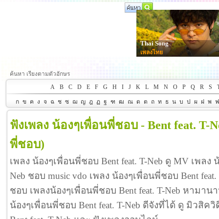
Thai Song
เพลงไทย
ค้นหา เรียงตามตัวอักษร
A
B
C
D
E
F
G
H
I
J
K
L
M
N
O
P
Q
R
S
ก
ข
ค
ง
จ
ฉ
ช
ซ
ฌ
ญ
ฎ
ฏ
ฐ
ฑ
ฒ
ณ
ด
ต
ถ
ท
ธ
น
บ
ป
ผ
ฝ
พ
ฟังเพลง น้องๆเพื่อนพี่ชอบ - Bent feat. T-
พี่ชอบ)
เพลง น้องๆเพื่อนพี่ชอบ Bent feat. T-Neb ดู MV เพลง น้
Neb ชอบ music vdo เพลง น้องๆเพื่อนพี่ชอบ Bent fea
ชอบ เพลงน้องๆเพื่อนพี่ชอบ Bent feat. T-Neb หามาน
น้องๆเพื่อนพี่ชอบ Bent feat. T-Neb ดีจังที่ได้ ดู มิวสิค