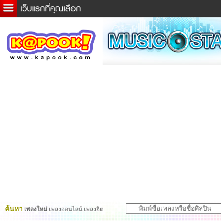
ข่าวด่วน
ละคร
เกม
ตรวจหวย
ดูดวง
ผู้ชาย
แวะชิมแวะพัก
dictionary
Twitter
ค้นหา
เพลงใหม่
เพลงออนไลน์ เพลงฮิต