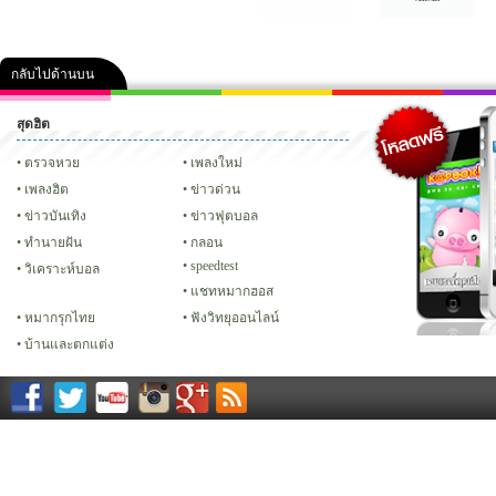
กลับไปด้านบน
สุดฮิต
คลิป
ภาพ
ปฏิทิน 2556
เฟซบุ๊ก
ทวิต
Glitter
ตรวจหวย
เพลงใหม่
เพลงฮิต
ข่าวด่วน
ข่าวบันเทิง
ข่าวฟุตบอล
ทํานายฝัน
กลอน
speedtest
วิเคราะห์บอล
แชทหมากฮอส
หมากรุกไทย
ฟังวิทยุออนไลน์
บ้านและตกแต่ง