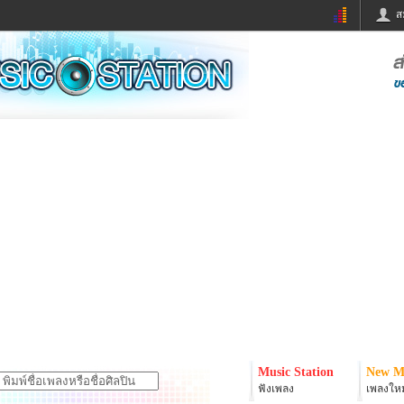
ส
ด่วน
ข่าวสั้น
ข่าวดารา
ร
หนังใหม่
ฟังเพลง
หมากรุกไทย
แชทหมากฮอส
จหวย
ผู้หญิง
แต่งงาน
ง
ทำนายฝัน
สุขภาพ
ย
ผลบอล
บ้านและการตกแต
ิมแวะพัก
กลอน
iCare
onary
เช็คความเร็วเน็ต
iPhone
er
อินสตาแกรมดารา
MSN
Music Station
New M
ฟังเพลง
เพลงใหม