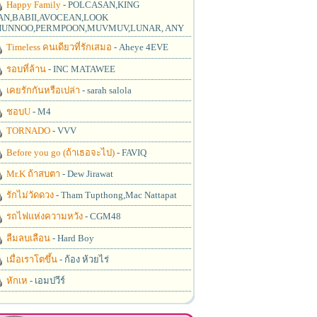
Happy Family
- POLCASAN,KING
N,BABII,AVOCEAN,LOOK
UNNOO,PERMPOON,MUVMUV,LUNAR, ANY
Timeless คนเดียวที่รักเสมอ
- Aheye 4EVE
รอบที่ล้าน
- INC MATAWEE
เคยรักกันหรือเปล่า
- sarah salola
ชอบU
- M4
TORNADO
- VVV
Before you go (ถ้าเธอจะไป)
- FAVIQ
Mr.K ถ้าสบตา
- Dew Jirawat
รักไม่วัดดวง
- Tham Tupthong,Mac Nattapat
รถไฟแห่งความหวัง
- CGM48
ลืมลบเลือน
- Hard Boy
เมื่อเราโตขึ้น
- ก้อง ห้วยไร่
หักเห
- เอมปวีร์