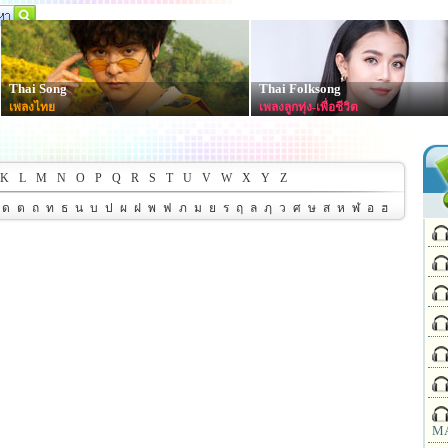
Thai Song
Thai Folksong
เพลงไทย
เพลงลูกทุ่ง-เพื่อชีวิต
K
L
M
N
O
P
Q
R
S
T
U
V
W
X
Y
Z
ด
ต
ถ
ท
ธ
น
บ
ป
ผ
ฝ
พ
ฟ
ภ
ม
ย
ร
ฤ
ล
ฦ
ว
ศ
ษ
ส
ห
ฬ
อ
ฮ
MA