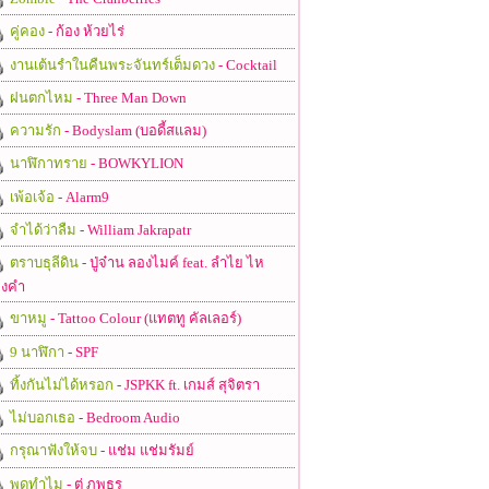
คู่คอง
- ก้อง ห้วยไร่
งานเต้นรำในคืนพระจันทร์เต็มดวง
- Cocktail
ฝนตกไหม
- Three Man Down
ความรัก
- Bodyslam (บอดี้สแลม)
นาฬิกาทราย
- BOWKYLION
เพ้อเจ้อ
- Alarm9
จำได้ว่าลืม
- William Jakrapatr
ตราบธุลีดิน
- ปู่จ๋าน ลองไมค์ feat. ลำไย ไห
งคำ
ขาหมู
- Tattoo Colour (แทตทู คัลเลอร์)
9 นาฬิกา
- SPF
ทิ้งกันไม่ได้หรอก
- JSPKK ft. เกมส์ สุจิตรา
ไม่บอกเธอ
- Bedroom Audio
กรุณาฟังให้จบ
- แช่ม แช่มรัมย์
พูดทำไม
- ตู่ ภพธร