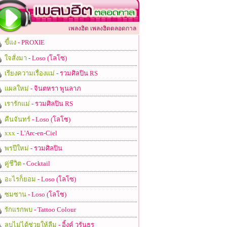
เพลงฮิต เพลงฮิตตลอดกาล
ขี้แง
- PROXIE
ใจสั่งมา
- Loso (โลโซ)
เรียงความเรื่องแม่
- รวมศิลปิน RS
แผลใหม่
- จินตหรา พูนลาภ
เรารักแม่
- รวมศิลปิน RS
คืนจันทร์
- Loso (โลโซ)
xxx
- L'Arc-en-Ciel
พรปีใหม่
- รวมศิลปิน
คู่ชีวิต
- Cocktail
อะไรก็ยอม
- Loso (โลโซ)
ซมซาน
- Loso (โลโซ)
รักแรกพบ
- Tattoo Colour
ลบไม่ได้ช่วยให้ลืม
- อิ้งค์ วรันธร