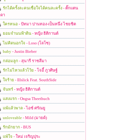
รักได้ครั้งละคนเชื่อใจได้คนละครั้ง
- ตั๊กแตน
ดา
ใครหนอ
- ปัทมา ปานทอง-เป็นหนึ่ง ไชยชิต
ยอมจำนนฟ้าดิน
- หญิง ธิติกานต์
ไม่คิดนอกใจ
- Loso (โลโซ)
baby
- Justin Bieber
กล่อมลูก
- สุนารี ราชสีมา
รักไม่ไหวแล้วโว้ย
- โจอี้ ภูวศิษฐ์
ใจร้าย
- Illslick Feat. SouthSide
จันทร์
- หญิง ธิติกานต์
แสงแรก
- Ongsa Theethuch
แพ้แล้วพาล
- ไอซ์ ศรัณยู
unloveable
- Mild (มายด์)
รักมักยาก
- BUS
แพ้ใจ
- ใหม่ เจริญปุระ