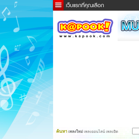
ข่าว
ละค
เกม
ตรว
ดูดว
ผู้ชา
แวะช
dicti
Twitt
ค้นหา
เพลงใหม่
เพลงออนไลน์ เพลงฮิต