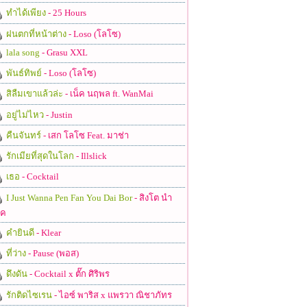
ทำได้เพียง
- 25 Hours
ฝนตกที่หน้าต่าง
- Loso (โลโซ)
lala song
- Grasu XXL
พันธ์ทิพย์
- Loso (โลโซ)
สิลืมเขาแล้วล่ะ
- เน็ค นฤพล ft. WanMai
อยู่ไม่ไหว
- Justin
คืนจันทร์
- เสก โลโซ Feat. มาช่า
รักเมียที่สุดในโลก
- Illslick
เธอ
- Cocktail
I Just Wanna Pen Fan You Dai Bor
- สิงโต นำ
ชค
คำยินดี
- Klear
ที่ว่าง
- Pause (พอส)
ดึงดัน
- Cocktail x ตั๊ก ศิริพร
รักติดไซเรน
- ไอซ์ พาริส x แพรวา ณิชาภัทร