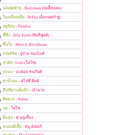
แสงสุดท้าย
- Bodyslam (บอดี้สแลม)
ใจเหลือเหลือ
- Dr.Fuu (ด็อกเตอร์ ฟู)
ฤดูร้อน
- Paradox
ขี้หึง
- Silly Fools (ซิลลี่ฟูลส์)
ขึ้นใจ
- Mirrr ft. Blvckheart
ภวังค์จิต
- ปู่จ๋าน ลองไมค์
สาหัส
- Loso (โลโซ)
please
- อะตอม ชนกันต์
ค่าน้ำนม
- สไปซี่ คิดส์
คืนที่ดาวเต็มฟ้า
- เจ้านาย
คิดมาก
- Palmy
แม่
- โลโซ
อิ่มอุ่น
- ศุ บุญเลี้ยง
หนอนผีเสื้อ
- หนู มิเตอร์
Zombie
- The Cranberries