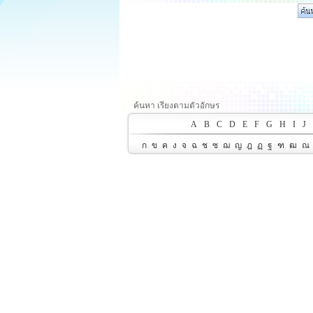
ค้นหา เรียงตามตัวอักษร
A
B
C
D
E
F
G
H
I
J
ก
ข
ค
ง
จ
ฉ
ช
ซ
ฌ
ญ
ฎ
ฏ
ฐ
ฑ
ฒ
ณ