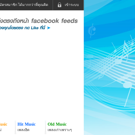
มัครสมาชิก ได้มากกว่าที่คุณคิด
เข้าระบบ
เข้าระบบด้วย User Kapook
ดูทีวี
ฟังวิทยุออนไลน์
Email
Glitter
Password
แม่และเด็ก
สัตว์เลี้ยง
่ง
ท่องเที่ยว
การศึกษา
เข้าระบบด้วย Facebook
Facebook
usic
Hit Music
Old Music
่
เพลงฮิต
เพลงเก่าเพราะๆ