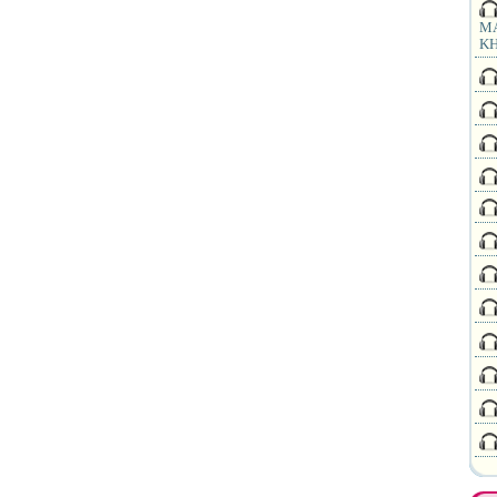
MA
KH