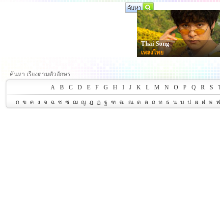
Thai Song
เพลงไทย
ค้นหา เรียงตามตัวอักษร
A
B
C
D
E
F
G
H
I
J
K
L
M
N
O
P
Q
R
S
ก
ข
ค
ง
จ
ฉ
ช
ซ
ฌ
ญ
ฎ
ฏ
ฐ
ฑ
ฒ
ณ
ด
ต
ถ
ท
ธ
น
บ
ป
ผ
ฝ
พ