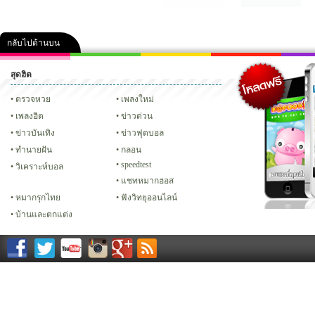
กลับไปด้านบน
สุดฮิต
คลิป
ภาพ
ปฏิทิน 2556
เฟซบุ๊ก
ทวิต
Glitter
ตรวจหวย
เพลงใหม่
เพลงฮิต
ข่าวด่วน
ข่าวบันเทิง
ข่าวฟุตบอล
ทํานายฝัน
กลอน
speedtest
วิเคราะห์บอล
แชทหมากฮอส
หมากรุกไทย
ฟังวิทยุออนไลน์
บ้านและตกแต่ง