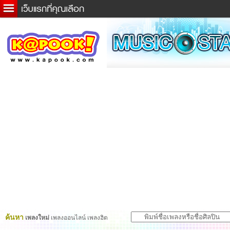
ข่าวด่วน
ละคร
เกม
ตรวจหวย
ดูดวง
ผู้ชาย
แวะชิมแวะพัก
dictionary
Twitter
ค้นหา
เพลงใหม่
เพลงออนไลน์ เพลงฮิต