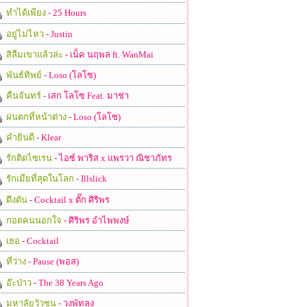
ทำได้เพียง
- 25 Hours
อยู่ไม่ไหว
- Justin
สิลืมเขาแล้วล่ะ
- เน็ค นฤพล ft. WanMai
พันธ์ทิพย์
- Loso (โลโซ)
คืนจันทร์
- เสก โลโซ Feat. มาช่า
ฝนตกที่หน้าต่าง
- Loso (โลโซ)
คำยินดี
- Klear
รักติดไซเรน
- ไอซ์ พาริส x แพรวา ณิชาภัทร
รักเมียที่สุดในโลก
- Illslick
ดึงดัน
- Cocktail x ตั๊ก ศิริพร
กอดคนนอกใจ
- ศิริพร อำไพพงษ์
เธอ
- Cocktail
ที่ว่าง
- Pause (พอส)
อ๊ะป่าว
- The 38 Years Ago
มหาลัยวัวชน
- วงพัทลุง