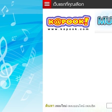
ข่าว
ละค
เกม
ตรว
ดูดว
ผู้ชา
แวะช
dicti
Twitt
ค้นหา
เพลงใหม่
เพลงออนไลน์ เพลงฮิต