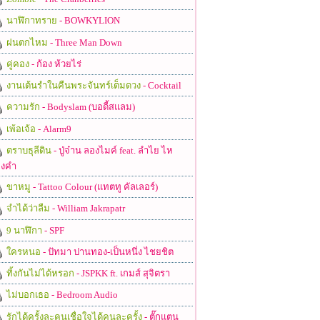
นาฬิกาทราย
- BOWKYLION
ฝนตกไหม
- Three Man Down
คู่คอง
- ก้อง ห้วยไร่
งานเต้นรำในคืนพระจันทร์เต็มดวง
- Cocktail
ความรัก
- Bodyslam (บอดี้สแลม)
เพ้อเจ้อ
- Alarm9
ตราบธุลีดิน
- ปู่จ๋าน ลองไมค์ feat. ลำไย ไห
งคำ
ขาหมู
- Tattoo Colour (แทตทู คัลเลอร์)
จำได้ว่าลืม
- William Jakrapatr
9 นาฬิกา
- SPF
ใครหนอ
- ปัทมา ปานทอง-เป็นหนึ่ง ไชยชิต
ทิ้งกันไม่ได้หรอก
- JSPKK ft. เกมส์ สุจิตรา
ไม่บอกเธอ
- Bedroom Audio
รักได้ครั้งละคนเชื่อใจได้คนละครั้ง
- ตั๊กแตน