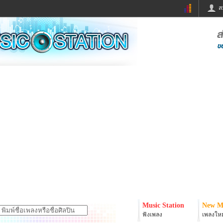
ส
ด่วน
ข่าวสั้น
ข่าวดารา
ร
หนังใหม่
ฟังเพลง
หมากรุกไทย
แชทหมากฮอส
จหวย
ผู้หญิง
แต่งงาน
ง
ทำนายฝัน
สุขภาพ
ย
ผลบอล
บ้านและการตกแต
ิมแวะพัก
กลอน
iCare
onary
เช็คความเร็วเน็ต
iPhone
er
อินสตาแกรมดารา
MSN
Music Station
New M
ฟังเพลง
เพลงใหม