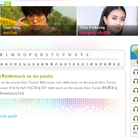
Thai Song
Thai Folksong
เพลงไทย
เพลงลูกทุ่ง-เพื่อชีวิต
K
L
M
N
O
P
Q
R
S
T
U
V
W
X
Y
Z
ด
ต
ถ
ท
ธ
น
บ
ป
ผ
ฝ
พ
ฟ
ภ
ม
ย
ร
ฤ
ล
ฦ
ว
ศ
ษ
ส
ห
ฬ
อ
ฮ
(ฟังเพลงstuck on the puzzle)
k on the puzzle Alex Turner ชอบ music vdo เพลง stuck on the puzzle Alex Turner
ner หามานานกว่าจะได้ ดู MV เพลง stuck on the puzzle Alex Turner ดีจังที่ได้ ดู
ะ ฟังเพลงออนไลน์
n the puzzle
MA