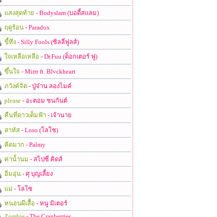
แสงสุดท้าย
- Bodyslam (บอดี้สแลม)
ฤดูร้อน
- Paradox
ขี้หึง
- Silly Fools (ซิลลี่ฟูลส์)
ใจเหลือเหลือ
- Dr.Fuu (ด็อกเตอร์ ฟู)
ขึ้นใจ
- Mirrr ft. Blvckheart
ภวังค์จิต
- ปู่จ๋าน ลองไมค์
please
- อะตอม ชนกันต์
คืนที่ดาวเต็มฟ้า
- เจ้านาย
สาหัส
- Loso (โลโซ)
คิดมาก
- Palmy
ค่าน้ำนม
- สไปซี่ คิดส์
อิ่มอุ่น
- ศุ บุญเลี้ยง
แม่
- โลโซ
หนอนผีเสื้อ
- หนู มิเตอร์
Zombie
- The Cranberries