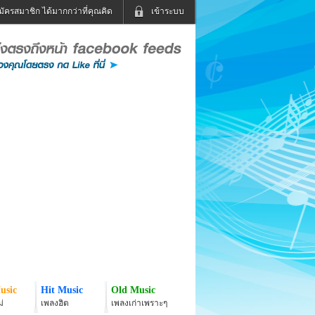
มัครสมาชิก ได้มากกว่าที่คุณคิด
เข้าระบบ
เข้าระบบด้วย User Kapook
ดูทีวี
ฟังวิทยุออนไลน์
Email
Glitter
Password
แม่และเด็ก
สัตว์เลี้ยง
่ง
ท่องเที่ยว
การศึกษา
เข้าระบบด้วย Facebook
Facebook
usic
Hit Music
Old Music
่
เพลงฮิต
เพลงเก่าเพราะๆ