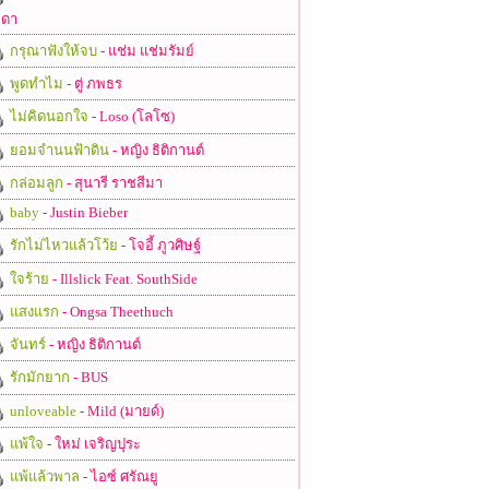
ดา
กรุณาฟังให้จบ
- แช่ม แช่มรัมย์
พูดทำไม
- ตู่ ภพธร
ไม่คิดนอกใจ
- Loso (โลโซ)
ยอมจำนนฟ้าดิน
- หญิง ธิติกานต์
กล่อมลูก
- สุนารี ราชสีมา
baby
- Justin Bieber
รักไม่ไหวแล้วโว้ย
- โจอี้ ภูวศิษฐ์
ใจร้าย
- Illslick Feat. SouthSide
แสงแรก
- Ongsa Theethuch
จันทร์
- หญิง ธิติกานต์
รักมักยาก
- BUS
unloveable
- Mild (มายด์)
แพ้ใจ
- ใหม่ เจริญปุระ
แพ้แล้วพาล
- ไอซ์ ศรัณยู