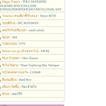
Happy Family
- POLCASAN,KING
N,BABII,AVOCEAN,LOOK
UNNOO,PERMPOON,MUVMUV,LUNAR, ANY
Timeless คนเดียวที่รักเสมอ
- Aheye 4EVE
รอบที่ล้าน
- INC MATAWEE
เคยรักกันหรือเปล่า
- sarah salola
ชอบU
- M4
TORNADO
- VVV
Before you go (ถ้าเธอจะไป)
- FAVIQ
Mr.K ถ้าสบตา
- Dew Jirawat
รักไม่วัดดวง
- Tham Tupthong,Mac Nattapat
รถไฟแห่งความหวัง
- CGM48
ลืมลบเลือน
- Hard Boy
เมื่อเราโตขึ้น
- ก้อง ห้วยไร่
หักเห
- เอมปวีร์