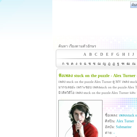
ค้นหา เรียงตามตัวอักษร
A
B
C
D
E
F
G
H
I
J
ก
ข
ค
ง
จ
ฉ
ช
ซ
ฌ
ญ
ฎ
ฏ
ฐ
ฑ
ฒ
ณ
ฟังเพลง stuck on the puzzle - Alex Turner
เพลง stuck on the puzzle Alex Turner ดู MV เพลง stuc
มากๆเลยอ่ะ เพราะชอบ เพลงstuck on the puzzle Alex Tur
มิวสิควิดีโอ เพลง stuck on the puzzle Alex Turner แล
ชื่อเพลง:
เพลงstuck o
ศิลปิน:
Alex Turner
อัลบัม:
Submarine
ค่าย:
-