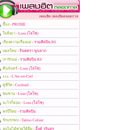
เพลงฮิต เพลงฮิตตลอดกาล
ขี้แง
- PROXIE
ใจสั่งมา
- Loso (โลโซ)
เรียงความเรื่องแม่
- รวมศิลปิน RS
แผลใหม่
- จินตหรา พูนลาภ
เรารักแม่
- รวมศิลปิน RS
คืนจันทร์
- Loso (โลโซ)
xxx
- L'Arc-en-Ciel
คู่ชีวิต
- Cocktail
ซมซาน
- Loso (โลโซ)
อะไรก็ยอม
- Loso (โลโซ)
พรปีใหม่
- รวมศิลปิน
รักแรกพบ
- Tattoo Colour
ลบไม่ได้ช่วยให้ลืม
- อิ้งค์ วรันธร