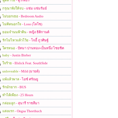
พูดทำไม
- ตู่ ภพธร
กรุณาฟังให้จบ
- แช่ม แช่มรัมย์
ไม่บอกเธอ
- Bedroom Audio
ไม่คิดนอกใจ
- Loso (โลโซ)
ยอมจำนนฟ้าดิน
- หญิง ธิติกานต์
รักไม่ไหวแล้วโว้ย
- โจอี้ ภูวศิษฐ์
ใครหนอ
- ปัทมา ปานทอง-เป็นหนึ่ง ไชยชิต
baby
- Justin Bieber
ใจร้าย
- Illslick Feat. SouthSide
unloveable
- Mild (มายด์)
แพ้แล้วพาล
- ไอซ์ ศรัณยู
รักมักยาก
- BUS
ทำได้เพียง
- 25 Hours
กล่อมลูก
- สุนารี ราชสีมา
แสงแรก
- Ongsa Theethuch