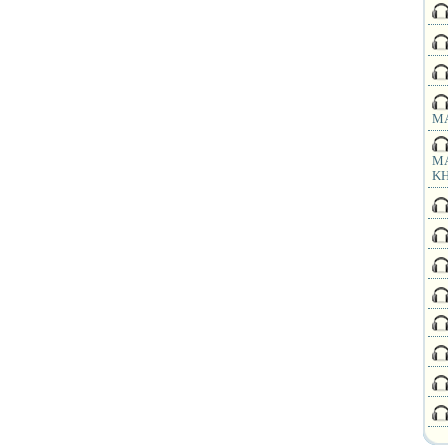
MA
MA
KH