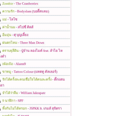
Zombie
- The Cranberries
ความรัก
- Bodyslam (บอดี้สแลม)
แม่
- โลโซ
ค่าน้ำนม
- สไปซี่ คิดส์
อิ่มอุ่น
- ศุ บุญเลี้ยง
ฝนตกไหม
- Three Man Down
ตราบธุลีดิน
- ปู่จ๋าน ลองไมค์ feat. ลำไย ไห
งคำ
เพ้อเจ้อ
- Alarm9
ขาหมู
- Tattoo Colour (แทตทู คัลเลอร์)
รักได้ครั้งละคนเชื่อใจได้คนละครั้ง
- ตั๊กแตน
ดา
จำได้ว่าลืม
- William Jakrapatr
9 นาฬิกา
- SPF
ทิ้งกันไม่ได้หรอก
- JSPKK ft. เกมส์ สุจิตรา