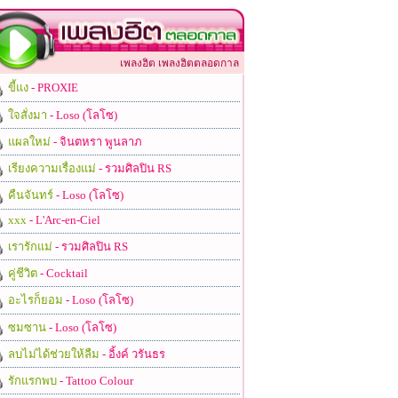
เพลงฮิต เพลงฮิตตลอดกาล
ขี้แง
- PROXIE
ใจสั่งมา
- Loso (โลโซ)
แผลใหม่
- จินตหรา พูนลาภ
เรียงความเรื่องแม่
- รวมศิลปิน RS
คืนจันทร์
- Loso (โลโซ)
xxx
- L'Arc-en-Ciel
เรารักแม่
- รวมศิลปิน RS
คู่ชีวิต
- Cocktail
อะไรก็ยอม
- Loso (โลโซ)
ซมซาน
- Loso (โลโซ)
ลบไม่ได้ช่วยให้ลืม
- อิ้งค์ วรันธร
รักแรกพบ
- Tattoo Colour