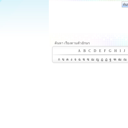
ค้นหา เรียงตามตัวอักษร
A
B
C
D
E
F
G
H
I
J
ก
ข
ค
ง
จ
ฉ
ช
ซ
ฌ
ญ
ฎ
ฏ
ฐ
ฑ
ฒ
ณ