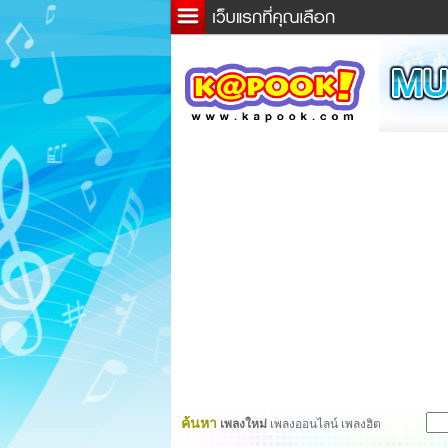
ข่าว
ละค
เกม
ตรว
ดูดว
ผู้ชา
แวะช
dicti
Twitt
ค้นหา
เพลงใหม่
เพลงออนไลน์ เพลงฮิต