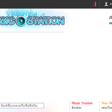
ส
ด่วน
ข่าวสั้น
ข่าวดารา
ร
หนังใหม่
ฟังเพลง
หมากรุกไทย
แชทหมากฮอส
จหวย
ผู้หญิง
แต่งงาน
ง
ทำนายฝัน
สุขภาพ
ย
ผลบอล
บ้านและการตกแต
ิมแวะพัก
กลอน
iCare
onary
เช็คความเร็วเน็ต
iPhone
er
อินสตาแกรมดารา
MSN
Music Station
New M
ฟังเพลง
เพลงใหม