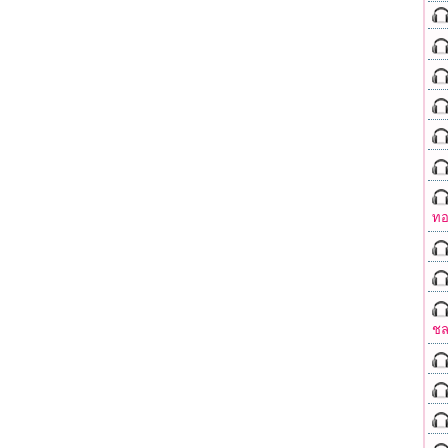
ทอ
ชล