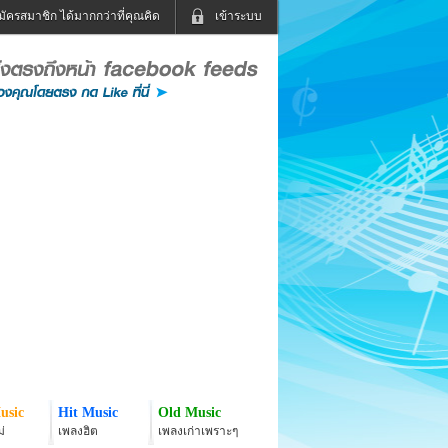
มัครสมาชิก ได้มากกว่าที่คุณคิด
เข้าระบบ
เข้าระบบด้วย User Kapook
ดูทีวี
ฟังวิทยุออนไลน์
Email
Glitter
Password
แม่และเด็ก
สัตว์เลี้ยง
่ง
ท่องเที่ยว
การศึกษา
เข้าระบบด้วย Facebook
Facebook
usic
Hit Music
Old Music
่
เพลงฮิต
เพลงเก่าเพราะๆ