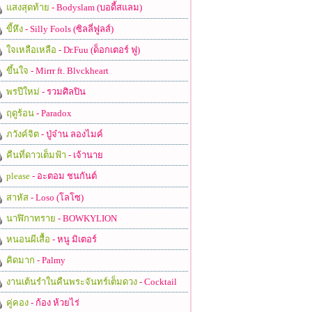
แสงสุดท้าย
- Bodyslam (บอดี้สแลม)
ขี้หึง
- Silly Fools (ซิลลี่ฟูลส์)
ใจเหลือเหลือ
- Dr.Fuu (ด็อกเตอร์ ฟู)
ขึ้นใจ
- Mirrr ft. Blvckheart
พรปีใหม่
- รวมศิลปิน
ฤดูร้อน
- Paradox
ภวังค์จิต
- ปู่จ๋าน ลองไมค์
คืนที่ดาวเต็มฟ้า
- เจ้านาย
please
- อะตอม ชนกันต์
สาหัส
- Loso (โลโซ)
นาฬิกาทราย
- BOWKYLION
หนอนผีเสื้อ
- หนู มิเตอร์
คิดมาก
- Palmy
งานเต้นรำในคืนพระจันทร์เต็มดวง
- Cocktail
คู่คอง
- ก้อง ห้วยไร่