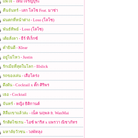
แพ้ใจ
- ใหม่ เจริญปุระ
คืนจันทร์
- เสก โลโซ Feat. มาช่า
ฝนตกที่หน้าต่าง
- Loso (โลโซ)
พันธ์ทิพย์
- Loso (โลโซ)
เต้ยสั่งลา
- ธีร์ ทีเร็กซ์
คำยินดี
- Klear
อยู่ไม่ไหว
- Justin
รักเมียที่สุดในโลก
- Illslick
รถของเล่น
- เสือโคร่ง
ดึงดัน
- Cocktail x ตั๊ก ศิริพร
เธอ
- Cocktail
จันทร์
- หญิง ธิติกานต์
สิลืมเขาแล้วล่ะ
- เน็ค นฤพล ft. WanMai
รักติดไซเรน
- ไอซ์ พาริส x แพรวา ณิชาภัทร
มหาลัยวัวชน
- วงพัทลุง