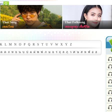
Thai Song
Thai Folksong
เพลงไทย
เพลงลูกทุ่ง-เพื่อชีวิต
K
L
M
N
O
P
Q
R
S
T
U
V
W
X
Y
Z
ด
ต
ถ
ท
ธ
น
บ
ป
ผ
ฝ
พ
ฟ
ภ
ม
ย
ร
ฤ
ล
ฦ
ว
ศ
ษ
ส
ห
ฬ
อ
ฮ
ma