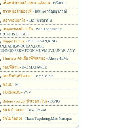
เห็นหน้าเธอแล้วอยากแต่งงาน
- เรนิษรา
สาวหมอลำฮ้องไห้
- ฮักแพง วรัญญาภรณ์
นอกจอนอกใจ
- แบม พิชญานิน
เหตุผลของคำว่ารัก
- Wan Thanakrit ft.
RCKRIS OF BUS
Happy Family
- POLCASAN,KING
N,BABII,AVOCEAN,LOOK
UNNOO,PERMPOON,MUVMUV,LUNAR, ANY
Timeless คนเดียวที่รักเสมอ
- Aheye 4EVE
รอบที่ล้าน
- INC MATAWEE
เคยรักกันหรือเปล่า
- sarah salola
ชอบU
- M4
TORNADO
- VVV
Before you go (ถ้าเธอจะไป)
- FAVIQ
Mr.K ถ้าสบตา
- Dew Jirawat
รักไม่วัดดวง
- Tham Tupthong,Mac Nattapat