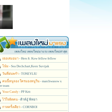
เพลงใหม่ เพลงใหม่มาแรง เพลงใหม่ล่าสุด
เธอเสมอมา
- Hers ft. Kow fellow fellow
โน้ม
- Sea Dechchart,Keen Suvijak
วันที่ฝนพรำ
- TONEYLIU
คนนี้หนูจอง ใครมองหนูวีน
- marchwasow x
rr team
Your Candy
- PP Krit
ไว้ใจผิดคน
- ต้าห์อู๋ พิทยา
กาลครั้งเดียว
- CORNBOI