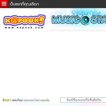
ข่าวด่วน
ละคร
เกม
ตรวจหวย
ดูดวง
ผู้ชาย
แวะชิมแวะพัก
dictionary
Twitter
ค้นหา
เพลงใหม่
เพลงออนไลน์ เพลงฮิต