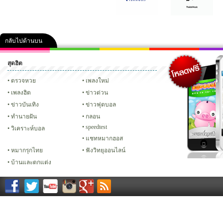
กลับไปด้านบน
สุดฮิต
คลิป
ภาพ
ปฏิทิน 2556
เฟซบุ๊ก
ทวิต
Glitter
ตรวจหวย
เพลงใหม่
เพลงฮิต
ข่าวด่วน
ข่าวบันเทิง
ข่าวฟุตบอล
ทํานายฝัน
กลอน
speedtest
วิเคราะห์บอล
แชทหมากฮอส
หมากรุกไทย
ฟังวิทยุออนไลน์
บ้านและตกแต่ง