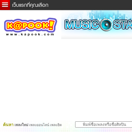
ข่าวด่วน
ละคร
เกม
ตรวจหวย
ดูดวง
ผู้ชาย
แวะชิมแวะพัก
dictionary
Twitter
ค้นหา
เพลงใหม่
เพลงออนไลน์ เพลงฮิต