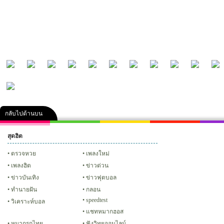
กลับไปด้านบน
สุดฮิต
คลิป
ภาพ
ปฏิทิน 2556
เฟซบุ๊ก
ทวิต
Glitter
ตรวจหวย
เพลงใหม่
เพลงฮิต
ข่าวด่วน
ข่าวบันเทิง
ข่าวฟุตบอล
ทํานายฝัน
กลอน
speedtest
วิเคราะห์บอล
แชทหมากฮอส
หมากรุกไทย
ฟังวิทยุออนไลน์