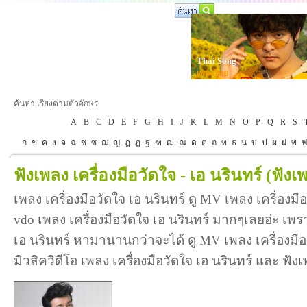
Thai Song
เพลงไทย
ค้นหา เรียงตามตัวอักษร
A
B
C
D
E
F
G
H
I
J
K
L
M
N
O
P
Q
R
S
ก
ข
ค
ง
จ
ฉ
ช
ซ
ฌ
ญ
ฎ
ฏ
ฐ
ฑ
ฒ
ณ
ด
ต
ถ
ท
ธ
น
บ
ป
ผ
ฝ
พ
ฟังเพลง เครื่องมือวัดใจ - เอ นรินทร์
(ฟังเ
เพลง เครื่องมือวัดใจ เอ นรินทร์ ดู MV เพลง เครื่องมื
vdo เพลง เครื่องมือวัดใจ เอ นรินทร์ มากๆเลยอ่ะ เพร
เอ นรินทร์ หามานานกว่าจะได้ ดู MV เพลง เครื่องมือวัดใ
มิวสิควิดีโอ เพลง เครื่องมือวัดใจ เอ นรินทร์ และ ฟั