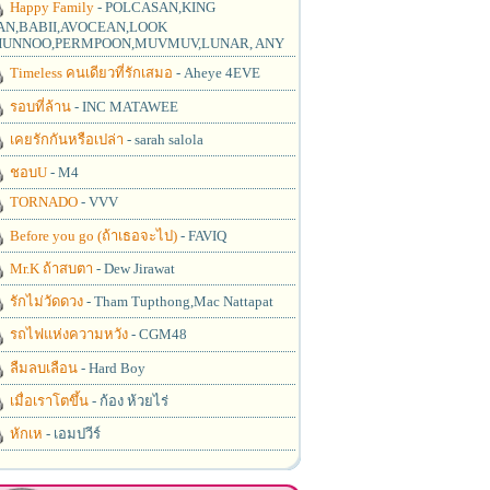
Happy Family
- POLCASAN,KING
N,BABII,AVOCEAN,LOOK
UNNOO,PERMPOON,MUVMUV,LUNAR, ANY
Timeless คนเดียวที่รักเสมอ
- Aheye 4EVE
รอบที่ล้าน
- INC MATAWEE
เคยรักกันหรือเปล่า
- sarah salola
ชอบU
- M4
TORNADO
- VVV
Before you go (ถ้าเธอจะไป)
- FAVIQ
Mr.K ถ้าสบตา
- Dew Jirawat
รักไม่วัดดวง
- Tham Tupthong,Mac Nattapat
รถไฟแห่งความหวัง
- CGM48
ลืมลบเลือน
- Hard Boy
เมื่อเราโตขึ้น
- ก้อง ห้วยไร่
หักเห
- เอมปวีร์