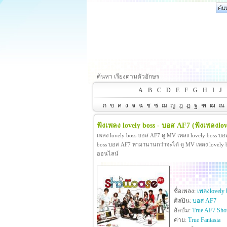
ค้นหา เรียงตามตัวอักษร
A
B
C
D
E
F
G
H
I
J
ก
ข
ค
ง
จ
ฉ
ช
ซ
ฌ
ญ
ฎ
ฏ
ฐ
ฑ
ฒ
ณ
ฟังเพลง lovely boss - บอส AF7
(ฟังเพลงlov
เพลง lovely boss บอส AF7 ดู MV เพลง lovely boss บ
boss บอส AF7 หามานานกว่าจะได้ ดู MV เพลง lovely boss
ออนไลน์
ชื่อเพลง:
เพลงlovely 
ศิลปิน:
บอส AF7
อัลบัม:
True AF7 Sho
ค่าย:
True Fantasia