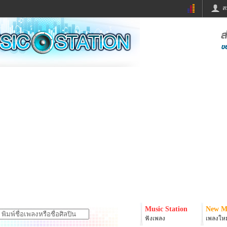
ส
ด่วน
ข่าวสั้น
ข่าวดารา
ร
หนังใหม่
ฟังเพลง
หมากรุกไทย
แชทหมากฮอส
จหวย
ผู้หญิง
แต่งงาน
ง
ทำนายฝัน
สุขภาพ
ย
ผลบอล
บ้านและการตกแต
ิมแวะพัก
กลอน
iCare
onary
เช็คความเร็วเน็ต
iPhone
er
อินสตาแกรมดารา
MSN
Music Station
New M
ฟังเพลง
เพลงใหม