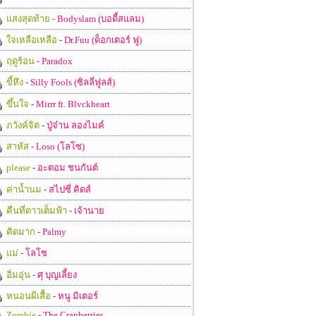
แสงสุดท้าย
- Bodyslam (บอดี้สแลม)
ใจเหลือเหลือ
- Dr.Fuu (ด็อกเตอร์ ฟู)
ฤดูร้อน
- Paradox
ขี้หึง
- Silly Fools (ซิลลี่ฟูลส์)
ขึ้นใจ
- Mirrr ft. Blvckheart
ภวังค์จิต
- ปู่จ๋าน ลองไมค์
สาหัส
- Loso (โลโซ)
please
- อะตอม ชนกันต์
ค่าน้ำนม
- สไปซี่ คิดส์
คืนที่ดาวเต็มฟ้า
- เจ้านาย
คิดมาก
- Palmy
แม่
- โลโซ
อิ่มอุ่น
- ศุ บุญเลี้ยง
หนอนผีเสื้อ
- หนู มิเตอร์
Zombie
- The Cranberries