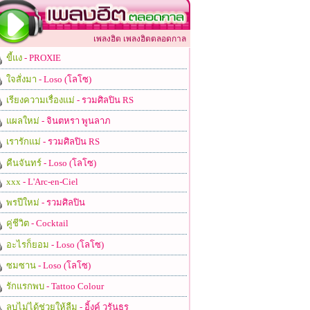
เพลงฮิต เพลงฮิตตลอดกาล
ขี้แง
- PROXIE
ใจสั่งมา
- Loso (โลโซ)
เรียงความเรื่องแม่
- รวมศิลปิน RS
แผลใหม่
- จินตหรา พูนลาภ
เรารักแม่
- รวมศิลปิน RS
คืนจันทร์
- Loso (โลโซ)
xxx
- L'Arc-en-Ciel
พรปีใหม่
- รวมศิลปิน
คู่ชีวิต
- Cocktail
อะไรก็ยอม
- Loso (โลโซ)
ซมซาน
- Loso (โลโซ)
รักแรกพบ
- Tattoo Colour
ลบไม่ได้ช่วยให้ลืม
- อิ้งค์ วรันธร