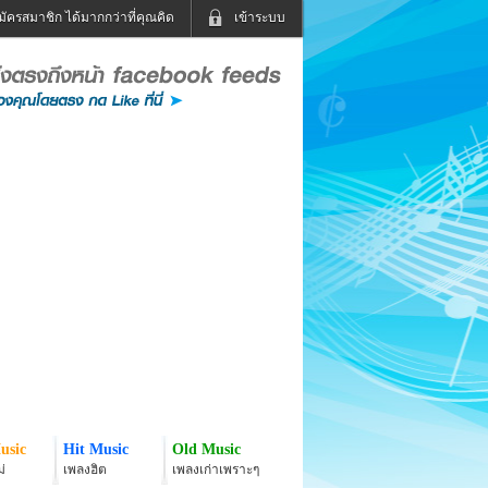
มัครสมาชิก ได้มากกว่าที่คุณคิด
เข้าระบบ
เข้าระบบด้วย User Kapook
ดูทีวี
ฟังวิทยุออนไลน์
Email
Glitter
Password
แม่และเด็ก
สัตว์เลี้ยง
่ง
ท่องเที่ยว
การศึกษา
เข้าระบบด้วย Facebook
Facebook
usic
Hit Music
Old Music
่
เพลงฮิต
เพลงเก่าเพราะๆ