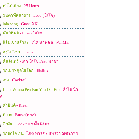
ทำได้เพียง
- 25 Hours
ฝนตกที่หน้าต่าง
- Loso (โลโซ)
lala song
- Grasu XXL
พันธ์ทิพย์
- Loso (โลโซ)
สิลืมเขาแล้วล่ะ
- เน็ค นฤพล ft. WanMai
อยู่ไม่ไหว
- Justin
คืนจันทร์
- เสก โลโซ Feat. มาช่า
รักเมียที่สุดในโลก
- Illslick
เธอ
- Cocktail
I Just Wanna Pen Fan You Dai Bor
- สิงโต นำ
ชค
คำยินดี
- Klear
ที่ว่าง
- Pause (พอส)
ดึงดัน
- Cocktail x ตั๊ก ศิริพร
รักติดไซเรน
- ไอซ์ พาริส x แพรวา ณิชาภัทร