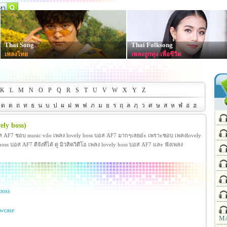
Thai Song
Thai Folksong
เพลงไทย
เพลงลูกทุ่ง-เพื่อชีวิต
K
L
M
N
O
P
Q
R
S
T
U
V
W
X
Y
Z
ด
ต
ถ
ท
ธ
น
บ
ป
ผ
ฝ
พ
ฟ
ภ
ม
ย
ร
ฤ
ล
ฦ
ว
ศ
ษ
ส
ห
ฬ
อ
ฮ
ely boss)
อส AF7 ชอบ music vdo เพลง lovely boss บอส AF7 มากๆเลยอ่ะ เพราะชอบ เพลงlovely
 บอส AF7 ดีจังที่ได้ ดู มิวสิควิดีโอ เพลง lovely boss บอส AF7 และ ฟังเพลง
boss
wcase
MA