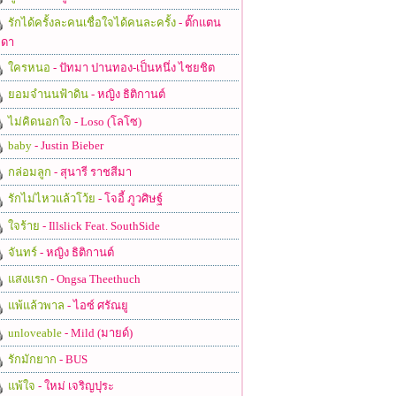
รักได้ครั้งละคนเชื่อใจได้คนละครั้ง
- ตั๊กแตน
ดา
ใครหนอ
- ปัทมา ปานทอง-เป็นหนึ่ง ไชยชิต
ยอมจำนนฟ้าดิน
- หญิง ธิติกานต์
ไม่คิดนอกใจ
- Loso (โลโซ)
baby
- Justin Bieber
กล่อมลูก
- สุนารี ราชสีมา
รักไม่ไหวแล้วโว้ย
- โจอี้ ภูวศิษฐ์
ใจร้าย
- Illslick Feat. SouthSide
จันทร์
- หญิง ธิติกานต์
แสงแรก
- Ongsa Theethuch
แพ้แล้วพาล
- ไอซ์ ศรัณยู
unloveable
- Mild (มายด์)
รักมักยาก
- BUS
แพ้ใจ
- ใหม่ เจริญปุระ