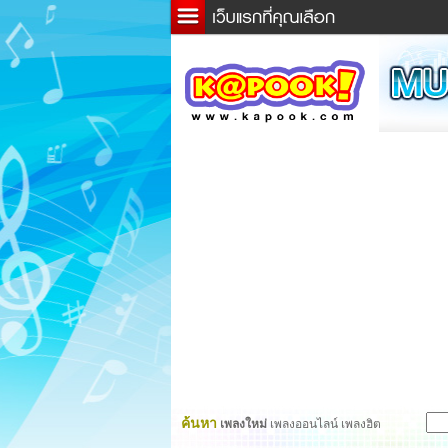
ข่าว
ละค
เกม
ตรว
ดูดว
ผู้ชา
แวะช
dicti
Twitt
ค้นหา
เพลงใหม่
เพลงออนไลน์ เพลงฮิต