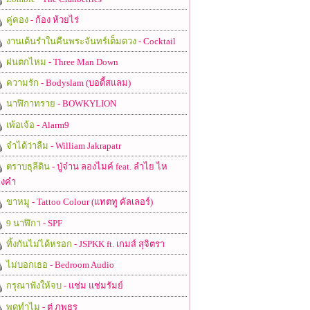
คู่คอง
- ก้อง ห้วยไร่
งานเต้นรำในคืนพระจันทร์เต็มดวง
- Cocktail
ฝนตกไหม
- Three Man Down
ความรัก
- Bodyslam (บอดี้สแลม)
นาฬิกาทราย
- BOWKYLION
เพ้อเจ้อ
- Alarm9
จำได้ว่าลืม
- William Jakrapatr
ตราบธุลีดิน
- ปู่จ๋าน ลองไมค์ feat. ลำไย ไห
งคำ
ขาหมู
- Tattoo Colour (แทตทู คัลเลอร์)
9 นาฬิกา
- SPF
ทิ้งกันไม่ได้หรอก
- JSPKK ft. เกมส์ สุจิตรา
ไม่บอกเธอ
- Bedroom Audio
กรุณาฟังให้จบ
- แช่ม แช่มรัมย์
พูดทำไม
- ตู่ ภพธร