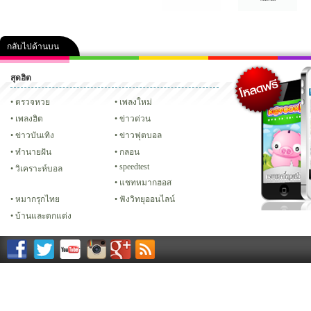
กลับไปด้านบน
สุดฮิต
คลิป
ภาพ
ปฏิทิน 2556
เฟซบุ๊ก
ทวิต
Glitter
ตรวจหวย
เพลงใหม่
เพลงฮิต
ข่าวด่วน
ข่าวบันเทิง
ข่าวฟุตบอล
ทํานายฝัน
กลอน
speedtest
วิเคราะห์บอล
แชทหมากฮอส
หมากรุกไทย
ฟังวิทยุออนไลน์
บ้านและตกแต่ง