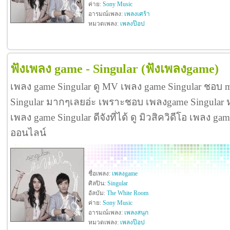
ค่าย:
Sony Music
อารมณ์เพลง:
เพลงเศร้า
หมวดเพลง:
เพลงป๊อป
ฟังเพลง game - Singular
(ฟังเพลงgame)
เพลง game Singular ดู MV เพลง game Singular ชอบ 
Singular มากๆเลยอ่ะ เพราะชอบ เพลงgame Singular
เพลง game Singular ดีจังที่ได้ ดู มิวสิควิดีโอ เพลง g
ออนไลน์
ชื่อเพลง:
เพลงgame
ศิลปิน:
Singular
อัลบัม:
The White Room
ค่าย:
Sony Music
อารมณ์เพลง:
เพลงสนุก
หมวดเพลง:
เพลงป๊อป