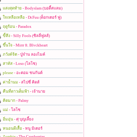
แสงสุดท้าย
- Bodyslam (บอดี้สแลม)
ใจเหลือเหลือ
- Dr.Fuu (ด็อกเตอร์ ฟู)
ฤดูร้อน
- Paradox
ขี้หึง
- Silly Fools (ซิลลี่ฟูลส์)
ขึ้นใจ
- Mirrr ft. Blvckheart
ภวังค์จิต
- ปู่จ๋าน ลองไมค์
สาหัส
- Loso (โลโซ)
please
- อะตอม ชนกันต์
ค่าน้ำนม
- สไปซี่ คิดส์
คืนที่ดาวเต็มฟ้า
- เจ้านาย
คิดมาก
- Palmy
แม่
- โลโซ
อิ่มอุ่น
- ศุ บุญเลี้ยง
หนอนผีเสื้อ
- หนู มิเตอร์
Zombie
- The Cranberries