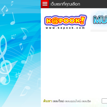
ข่าว
ละค
เกม
ตรว
ดูดว
ผู้ชา
แวะช
dicti
Twitt
ค้นหา
เพลงใหม่
เพลงออนไลน์ เพลงฮิต