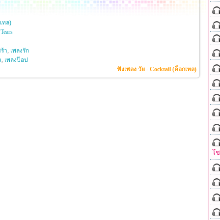
กเทล)
Tears
ร้า
,
เพลงรัก
ค
,
เพลงป๊อป
ฟังเพลง วัย - Cocktail (ค็อกเทล)
โ