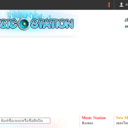
ส
ด่วน
ข่าวสั้น
ข่าวดารา
ร
หนังใหม่
ฟังเพลง
หมากรุกไทย
แชทหมากฮอส
จหวย
ผู้หญิง
แต่งงาน
ง
ทำนายฝัน
สุขภาพ
ย
ผลบอล
บ้านและการตกแต
ิมแวะพัก
กลอน
iCare
onary
เช็คความเร็วเน็ต
iPhone
er
อินสตาแกรมดารา
MSN
Music Station
New M
ฟังเพลง
เพลงใหม