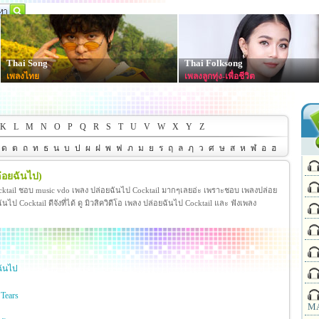
Thai Song
Thai Folksong
เพลงไทย
เพลงลูกทุ่ง-เพื่อชีวิต
K
L
M
N
O
P
Q
R
S
T
U
V
W
X
Y
Z
ด
ต
ถ
ท
ธ
น
บ
ป
ผ
ฝ
พ
ฟ
ภ
ม
ย
ร
ฤ
ล
ฦ
ว
ศ
ษ
ส
ห
ฬ
อ
ฮ
่อยฉันไป)
cktail ชอบ music vdo เพลง ปล่อยฉันไป Cocktail มากๆเลยอ่ะ เพราะชอบ เพลงปล่อย
 Cocktail ดีจังที่ได้ ดู มิวสิควิดีโอ เพลง ปล่อยฉันไป Cocktail และ ฟังเพลง
ฉันไป
Tears
MA