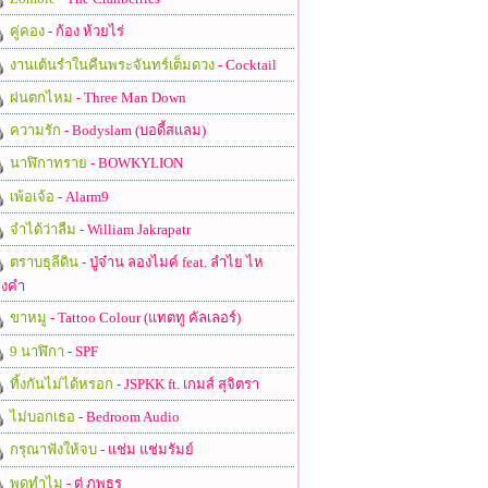
คู่คอง
- ก้อง ห้วยไร่
งานเต้นรำในคืนพระจันทร์เต็มดวง
- Cocktail
ฝนตกไหม
- Three Man Down
ความรัก
- Bodyslam (บอดี้สแลม)
นาฬิกาทราย
- BOWKYLION
เพ้อเจ้อ
- Alarm9
จำได้ว่าลืม
- William Jakrapatr
ตราบธุลีดิน
- ปู่จ๋าน ลองไมค์ feat. ลำไย ไห
งคำ
ขาหมู
- Tattoo Colour (แทตทู คัลเลอร์)
9 นาฬิกา
- SPF
ทิ้งกันไม่ได้หรอก
- JSPKK ft. เกมส์ สุจิตรา
ไม่บอกเธอ
- Bedroom Audio
กรุณาฟังให้จบ
- แช่ม แช่มรัมย์
พูดทำไม
- ตู่ ภพธร