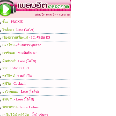
เพลงฮิต เพลงฮิตตลอดกาล
ขี้แง
- PROXIE
ใจสั่งมา
- Loso (โลโซ)
เรียงความเรื่องแม่
- รวมศิลปิน RS
แผลใหม่
- จินตหรา พูนลาภ
เรารักแม่
- รวมศิลปิน RS
คืนจันทร์
- Loso (โลโซ)
xxx
- L'Arc-en-Ciel
พรปีใหม่
- รวมศิลปิน
คู่ชีวิต
- Cocktail
อะไรก็ยอม
- Loso (โลโซ)
ซมซาน
- Loso (โลโซ)
รักแรกพบ
- Tattoo Colour
ลบไม่ได้ช่วยให้ลืม
- อิ้งค์ วรันธร