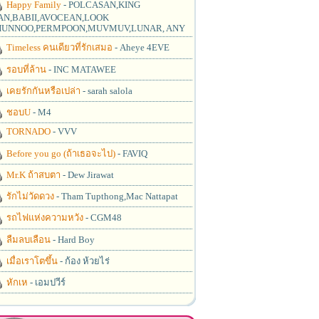
Happy Family
- POLCASAN,KING
N,BABII,AVOCEAN,LOOK
UNNOO,PERMPOON,MUVMUV,LUNAR, ANY
Timeless คนเดียวที่รักเสมอ
- Aheye 4EVE
รอบที่ล้าน
- INC MATAWEE
เคยรักกันหรือเปล่า
- sarah salola
ชอบU
- M4
TORNADO
- VVV
Before you go (ถ้าเธอจะไป)
- FAVIQ
Mr.K ถ้าสบตา
- Dew Jirawat
รักไม่วัดดวง
- Tham Tupthong,Mac Nattapat
รถไฟแห่งความหวัง
- CGM48
ลืมลบเลือน
- Hard Boy
เมื่อเราโตขึ้น
- ก้อง ห้วยไร่
หักเห
- เอมปวีร์