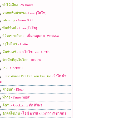
ทำได้เพียง
- 25 Hours
ฝนตกที่หน้าต่าง
- Loso (โลโซ)
lala song
- Grasu XXL
พันธ์ทิพย์
- Loso (โลโซ)
สิลืมเขาแล้วล่ะ
- เน็ค นฤพล ft. WanMai
อยู่ไม่ไหว
- Justin
คืนจันทร์
- เสก โลโซ Feat. มาช่า
รักเมียที่สุดในโลก
- Illslick
เธอ
- Cocktail
I Just Wanna Pen Fan You Dai Bor
- สิงโต นำ
ชค
คำยินดี
- Klear
ที่ว่าง
- Pause (พอส)
ดึงดัน
- Cocktail x ตั๊ก ศิริพร
รักติดไซเรน
- ไอซ์ พาริส x แพรวา ณิชาภัทร