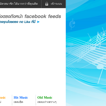
มัครสมาชิก ได้มากกว่าที่คุณคิด
เข้าระบบ
เข้าระบบด้วย User Kapook
ดูทีวี
ฟังวิทยุออนไลน์
Email
Glitter
Password
แม่และเด็ก
สัตว์เลี้ยง
่ง
ท่องเที่ยว
การศึกษา
เข้าระบบด้วย Facebook
Facebook
usic
Hit Music
Old Music
่
เพลงฮิต
เพลงเก่าเพราะๆ