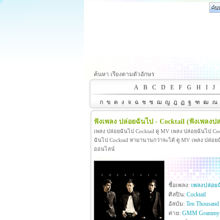
ค้นหา เรียงตามตัวอักษร
A
B
C
D
E
F
G
H
I
J
ก
ข
ค
ง
จ
ฉ
ช
ซ
ฌ
ญ
ฎ
ฏ
ฐ
ฑ
ฒ
ณ
ฟังเพลง ปล่อยฉันไป - Cocktail
(ฟังเพลงปล
เพลง ปล่อยฉันไป Cocktail ดู MV เพลง ปล่อยฉันไป Co
ฉันไป Cocktail หามานานกว่าจะได้ ดู MV เพลง ปล่อยฉันไป
ออนไลน์
ชื่อเพลง:
เพลงปล่อย
ศิลปิน:
Cocktail
อัลบัม:
Ten Thousand 
ค่าย:
GMM Grammy