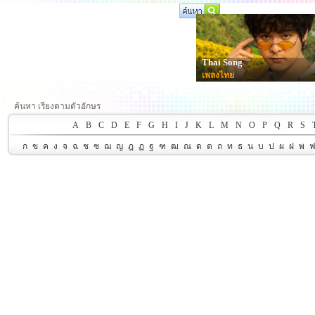
Thai Song
เพลงไทย
ค้นหา เรียงตามตัวอักษร
A
B
C
D
E
F
G
H
I
J
K
L
M
N
O
P
Q
R
S
ก
ข
ค
ง
จ
ฉ
ช
ซ
ฌ
ญ
ฎ
ฏ
ฐ
ฑ
ฒ
ณ
ด
ต
ถ
ท
ธ
น
บ
ป
ผ
ฝ
พ