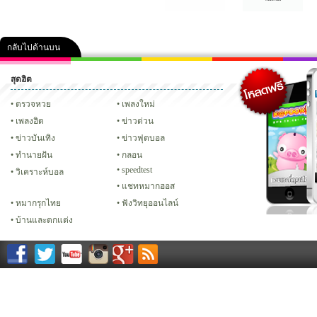
กลับไปด้านบน
สุดฮิต
คลิป
ภาพ
ปฏิทิน 2556
เฟซบุ๊ก
ทวิต
Glitter
ตรวจหวย
เพลงใหม่
เพลงฮิต
ข่าวด่วน
ข่าวบันเทิง
ข่าวฟุตบอล
ทํานายฝัน
กลอน
speedtest
วิเคราะห์บอล
แชทหมากฮอส
หมากรุกไทย
ฟังวิทยุออนไลน์
บ้านและตกแต่ง