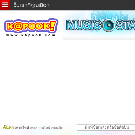
ข่าวด่วน
ละคร
เกม
ตรวจหวย
ดูดวง
ผู้ชาย
แวะชิมแวะพัก
dictionary
Twitter
ค้นหา
เพลงใหม่
เพลงออนไลน์ เพลงฮิต