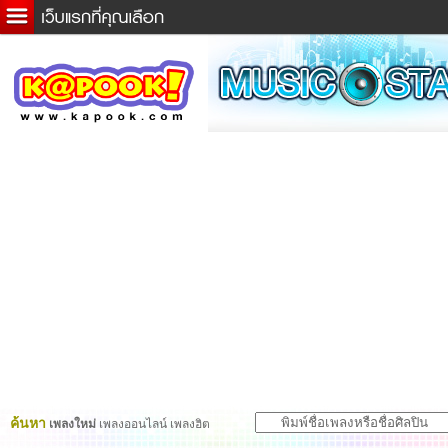
ข่าวด่วน
ละคร
เกม
ตรวจหวย
ดูดวง
ผู้ชาย
แวะชิมแวะพัก
dictionary
Twitter
ค้นหา
เพลงใหม่
เพลงออนไลน์ เพลงฮิต