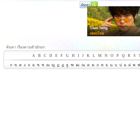
Thai Song
เพลงไทย
ค้นหา เรียงตามตัวอักษร
A
B
C
D
E
F
G
H
I
J
K
L
M
N
O
P
Q
R
S
ก
ข
ค
ง
จ
ฉ
ช
ซ
ฌ
ญ
ฎ
ฏ
ฐ
ฑ
ฒ
ณ
ด
ต
ถ
ท
ธ
น
บ
ป
ผ
ฝ
พ