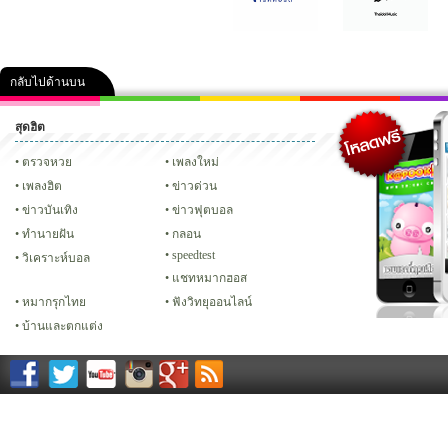
กลับไปด้านบน
สุดฮิต
คลิป
ภาพ
ปฏิทิน 2556
เฟซบุ๊ก
ทวิต
Glitter
ตรวจหวย
เพลงใหม่
เพลงฮิต
ข่าวด่วน
ข่าวบันเทิง
ข่าวฟุตบอล
ทํานายฝัน
กลอน
speedtest
วิเคราะห์บอล
แชทหมากฮอส
หมากรุกไทย
ฟังวิทยุออนไลน์
บ้านและตกแต่ง